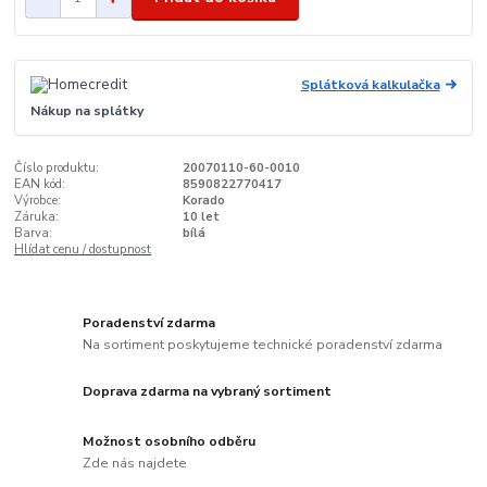
Splátková kalkulačka
Nákup na splátky
Číslo produktu:
20070110-60-0010
EAN kód:
8590822770417
Výrobce:
Korado
Záruka:
10 let
Barva:
bílá
Hlídat cenu / dostupnost
Poradenství zdarma
Na sortiment poskytujeme technické poradenství zdarma
Doprava zdarma na vybraný sortiment
Možnost osobního odběru
Zde nás najdete