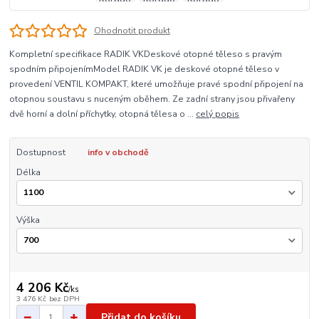
Ohodnotit produkt
Kompletní specifikace RADIK VKDeskové otopné těleso s pravým
spodním připojenímModel RADIK VK je deskové otopné těleso v
provedení VENTIL KOMPAKT, které umožňuje pravé spodní připojení na
otopnou soustavu s nuceným oběhem. Ze zadní strany jsou přivařeny
dvě horní a dolní příchytky, otopná tělesa o ...
celý popis
Dostupnost
info v obchodě
Délka
Výška
4 206 Kč
/
ks
3 476 Kč
bez DPH
Přidat do košíku