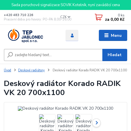
Sada poruchové signalizace SOVIK Kotelník, nyní zaváděcí cena
0
ks
+420 483 710 226
CZK
za
0,00 Kč
Pracovní doba pro hovory: PO-PA 8,00-16,00
Menu
Hledat
Úvod
Deskové radiátory
Deskový radiátor Korado RADIK VK 20 700x1100
Deskový radiátor Korado RADIK
VK 20 700x1100