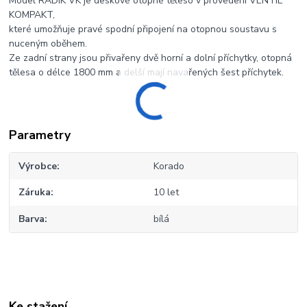
Model RADIK VK je deskové otopné těleso v provedení VENTIL
KOMPAKT,
které umožňuje pravé spodní připojení na otopnou soustavu s
nuceným oběhem.
Ze zadní strany jsou přivařeny dvě horní a dolní příchytky, otopná
tělesa o délce 1800 mm a delší mají navařených šest příchytek.
Parametry
Výrobce
Korado
Záruka
10 let
Barva
bílá
Ke stažení