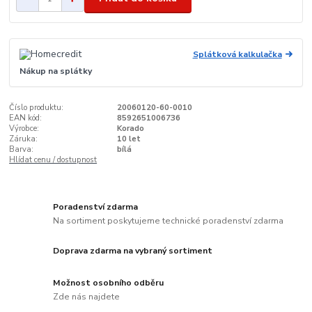
Splátková kalkulačka
Nákup na splátky
Číslo produktu:
20060120-60-0010
EAN kód:
8592651006736
Výrobce:
Korado
Záruka:
10 let
Barva:
bílá
Hlídat cenu / dostupnost
Poradenství zdarma
Na sortiment poskytujeme technické poradenství zdarma
Doprava zdarma na vybraný sortiment
Možnost osobního odběru
Zde nás najdete