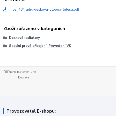
_ps_464radik-deskova-otopna-telesa.pdf
Zboží zařazeno v kategoriích
Deskové radiátory
Spodní pravé připojení, Provedení VK
Přijímáme platby on-line:
Doprava:
Provozovatel E-shopu: