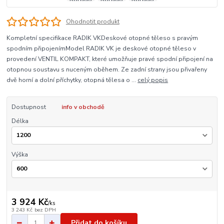
Ohodnotit produkt
Kompletní specifikace RADIK VKDeskové otopné těleso s pravým
spodním připojenímModel RADIK VK je deskové otopné těleso v
provedení VENTIL KOMPAKT, které umožňuje pravé spodní připojení na
otopnou soustavu s nuceným oběhem. Ze zadní strany jsou přivařeny
dvě horní a dolní příchytky, otopná tělesa o ...
celý popis
Dostupnost
info v obchodě
Délka
Výška
3 924 Kč
/
ks
3 243 Kč
bez DPH
Přidat do košíku