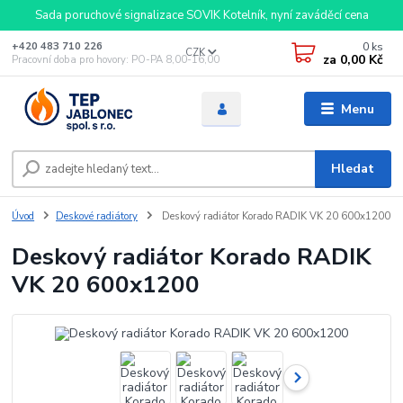
Sada poruchové signalizace SOVIK Kotelník, nyní zaváděcí cena
0
ks
+420 483 710 226
CZK
za
0,00 Kč
Pracovní doba pro hovory: PO-PA 8,00-16,00
Menu
Hledat
Úvod
Deskové radiátory
Deskový radiátor Korado RADIK VK 20 600x1200
Deskový radiátor Korado RADIK
VK 20 600x1200