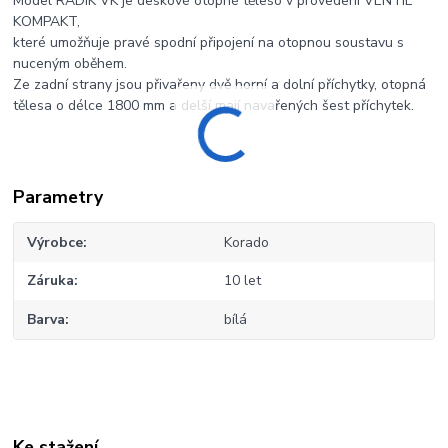
Model RADIK VK je deskové otopné těleso v provedení VENTIL
KOMPAKT,
které umožňuje pravé spodní připojení na otopnou soustavu s
nuceným oběhem.
Ze zadní strany jsou přivařeny dvě horní a dolní příchytky, otopná
tělesa o délce 1800 mm a delší mají navařených šest příchytek.
Parametry
Výrobce
Korado
Záruka
10 let
Barva
bílá
Ke stažení