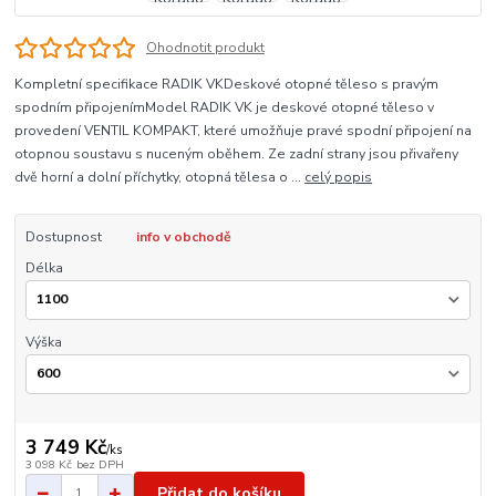
Ohodnotit produkt
Kompletní specifikace RADIK VKDeskové otopné těleso s pravým
spodním připojenímModel RADIK VK je deskové otopné těleso v
provedení VENTIL KOMPAKT, které umožňuje pravé spodní připojení na
otopnou soustavu s nuceným oběhem. Ze zadní strany jsou přivařeny
dvě horní a dolní příchytky, otopná tělesa o ...
celý popis
Dostupnost
info v obchodě
Délka
Výška
3 749 Kč
/
ks
3 098 Kč
bez DPH
Přidat do košíku