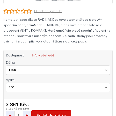
Ohodnotit produkt
Kompletní specifikace RADIK VKDeskové otopné těleso s pravým
spodním připojenímModel RADIK VK je deskové otopné těleso v
provedení VENTIL KOMPAKT, které umožňuje pravé spodní připojení na
otopnou soustavu s nuceným oběhem. Ze zadní strany jsou přivařeny
dvě horní a dolní příchytky, otopná tělesa o ...
celý popis
Dostupnost
info v obchodě
Délka
Výška
3 861 Kč
/
ks
3 191 Kč
bez DPH
Přidat do košíku