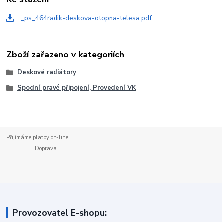
_ps_464radik-deskova-otopna-telesa.pdf
Zboží zařazeno v kategoriích
Deskové radiátory
Spodní pravé připojení, Provedení VK
Přijímáme platby on-line:
Doprava:
Provozovatel E-shopu: