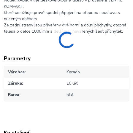
Model RADIK VK je deskové otopné těleso v provedení VENTIL
KOMPAKT,
které umožňuje pravé spodní připojení na otopnou soustavu s
nuceným oběhem.
Ze zadní strany jsou přivařeny dvě horní a dolní příchytky, otopná
tělesa o délce 1800 mm a delší mají navařených šest příchytek.
Parametry
Výrobce
Korado
Záruka
10 let
Barva
bílá
Ke stažení