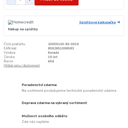
Splátková kalkulačka
Nákup na splátky
Číslo produktu:
20050140-60-0010
EAN kód:
8592651006583
Výrobce:
Korado
Záruka:
10 let
Barva:
bílá
Hlídat cenu / dostupnost
Poradenství zdarma
Na sortiment poskytujeme technické poradenství zdarma
Doprava zdarma na vybraný sortiment
Možnost osobního odběru
Zde nás najdete