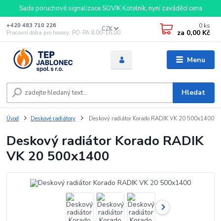
Sada poruchové signalizace SOVIK Kotelník, nyní zaváděcí cena
0
ks
+420 483 710 226
CZK
za
0,00 Kč
Pracovní doba pro hovory: PO-PA 8,00-16,00
Menu
Hledat
Úvod
Deskové radiátory
Deskový radiátor Korado RADIK VK 20 500x1400
Deskový radiátor Korado RADIK
VK 20 500x1400