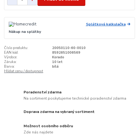
Splátková kalkulačka
Nákup na splátky
Číslo produktu:
20050110-60-0010
EAN kód:
8592651006569
Výrobce:
Korado
Záruka:
10 let
Barva:
bílá
Hlídat cenu / dostupnost
Poradenství zdarma
Na sortiment poskytujeme technické poradenství zdarma
Doprava zdarma na vybraný sortiment
Možnost osobního odběru
Zde nás najdete