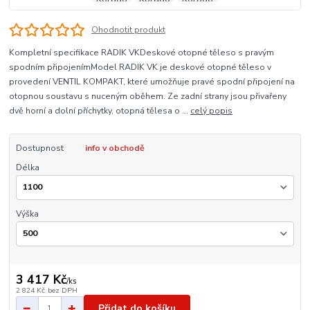
Ohodnotit produkt
Kompletní specifikace RADIK VKDeskové otopné těleso s pravým
spodním připojenímModel RADIK VK je deskové otopné těleso v
provedení VENTIL KOMPAKT, které umožňuje pravé spodní připojení na
otopnou soustavu s nuceným oběhem. Ze zadní strany jsou přivařeny
dvě horní a dolní příchytky, otopná tělesa o ...
celý popis
Dostupnost
info v obchodě
Délka
Výška
3 417 Kč
/
ks
2 824 Kč
bez DPH
Přidat do košíku