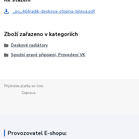
_ps_464radik-deskova-otopna-telesa.pdf
Zboží zařazeno v kategoriích
Deskové radiátory
Spodní pravé připojení, Provedení VK
Přijímáme platby on-line:
Doprava:
Provozovatel E-shopu: