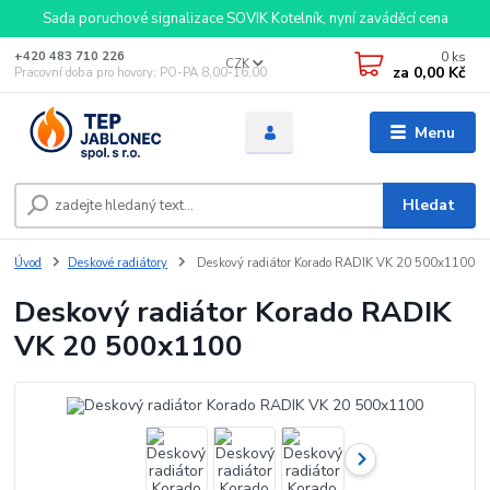
Sada poruchové signalizace SOVIK Kotelník, nyní zaváděcí cena
0
ks
+420 483 710 226
CZK
za
0,00 Kč
Pracovní doba pro hovory: PO-PA 8,00-16,00
Menu
Hledat
Úvod
Deskové radiátory
Deskový radiátor Korado RADIK VK 20 500x1100
Deskový radiátor Korado RADIK
VK 20 500x1100