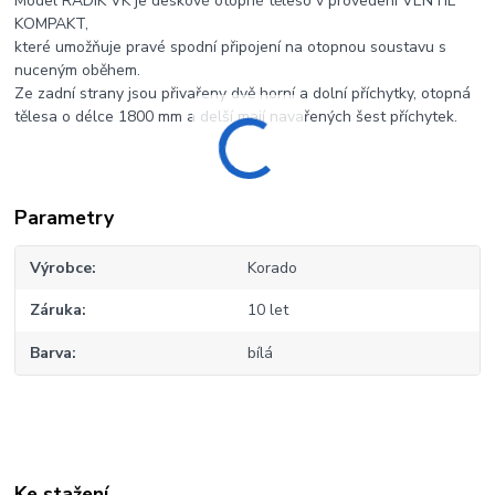
Model RADIK VK je deskové otopné těleso v provedení VENTIL
KOMPAKT,
které umožňuje pravé spodní připojení na otopnou soustavu s
nuceným oběhem.
Ze zadní strany jsou přivařeny dvě horní a dolní příchytky, otopná
tělesa o délce 1800 mm a delší mají navařených šest příchytek.
Parametry
Výrobce
Korado
Záruka
10 let
Barva
bílá
Ke stažení