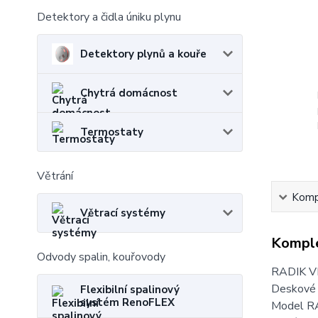
Detektory a čidla úniku plynu
Detektory plynů a kouře
Chytrá domácnost
Termostaty
Větrání
Kompl
Větrací systémy
Komple
Odvody spalin, kouřovody
RADIK V
Deskové 
Flexibilní spalinový
systém RenoFLEX
Model RA