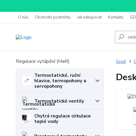
O nás
Obchodní podmínky
Jak nakupovat
Kontakty
GD
Regulace vytápění (MaR)
Úvod
D
Desk
Termostatické, ruční
hlavice, termopohony a
servopohony
Termostatické ventily
Chytrá regulace cirkulace
teplé vody