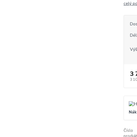
celý p
Dos
Dél
Vý
3 
3 1
Nák
Číslo
produkt