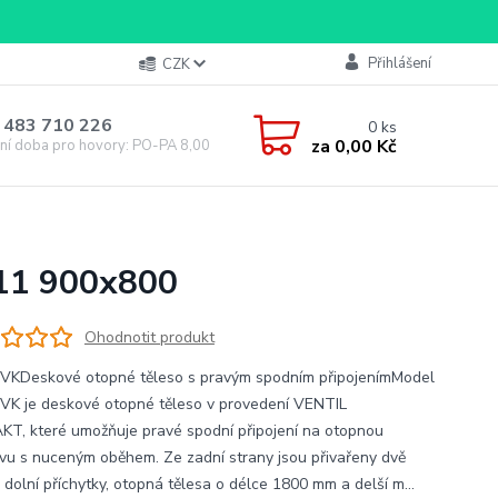
Přihlášení
CZK
 483 710 226
0
ks
za
0,00 Kč
ní doba pro hovory: PO-PA 8,00-16,00
 11 900x800
Ohodnotit produkt
VKDeskové otopné těleso s pravým spodním připojenímModel
VK je deskové otopné těleso v provedení VENTIL
T, které umožňuje pravé spodní připojení na otopnou
vu s nuceným oběhem. Ze zadní strany jsou přivařeny dvě
 dolní příchytky, otopná tělesa o délce 1800 mm a delší m...