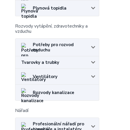
Plynová topidla
Rozvody vytápění, zdravotechniky a
vzduchu
Potřeby pro rozvod
vzduchu
Tvarovky a trubky
Ventilátory
Rozvody kanalizace
Nářadí
Profesionální nářadí pro
topenáře a instalatéry