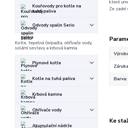
které um
Kouřovody pro kotle na
Ze zadní 
tuhá paliva
Odvody spalin Serio
Param
Kotle, tepelná čerpadla, ohřívače vody,
solární sestavy a krbová kamna
Výrob
Plynové kotle
Záruk
Kotle na tuhá paliva
Barva
Krbová kamna
Ohřívače vody
Ke sta
Akumulační nádrže