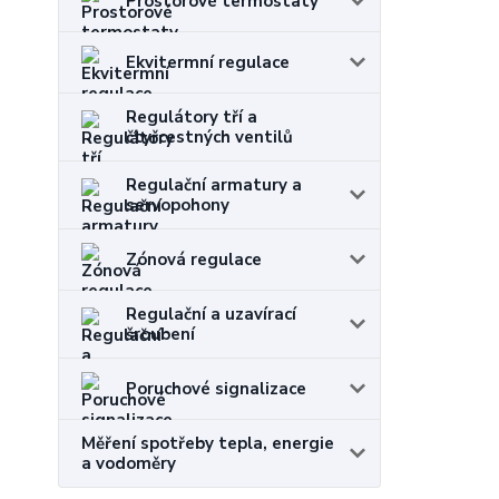
Prostorové termostaty
Ekvitermní regulace
Regulátory tří a
čtyřcestných ventilů
Regulační armatury a
servopohony
Zónová regulace
Regulační a uzavírací
šroubení
Poruchové signalizace
Měření spotřeby tepla, energie
a vodoměry