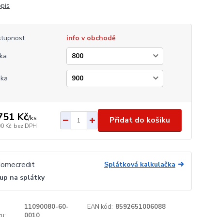
opis
tupnost
info v obchodě
ka
ška
751 Kč
/
ks
Přidat do košíku
00 Kč
bez DPH
Splátková kalkulačka
up na splátky
11090080-60-
EAN kód:
8592651006088
u:
0010