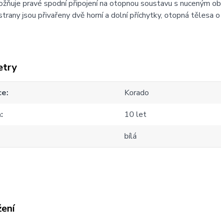
ožňuje pravé spodní připojení na otopnou soustavu s nuceným 
strany jsou přivařeny dvě horní a dolní příchytky, otopná tělesa
etry
ce
Korado
a
10 let
bílá
žení