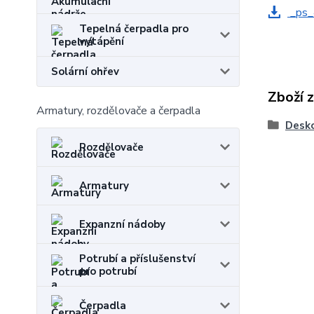
_ps_
Tepelná čerpadla pro
vytápění
Solární ohřev
Zboží 
Armatury, rozdělovače a čerpadla
Desko
Rozdělovače
Armatury
Expanzní nádoby
Potrubí a příslušenství
pro potrubí
Čerpadla