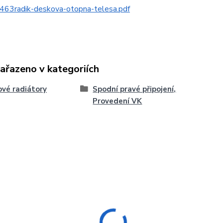
463radik-deskova-otopna-telesa.pdf
zařazeno v kategoriích
vé radiátory
Spodní pravé připojení,
Provedení VK