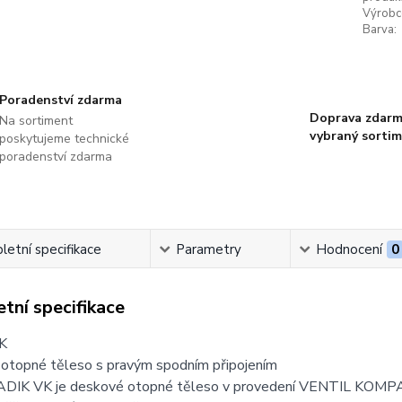
Výrobc
Barva:
Poradenství zdarma
Doprava zdarm
Na sortiment
vybraný sorti
poskytujeme technické
poradenství zdarma
etní specifikace
Parametry
Hodnocení
0
tní specifikace
K
otopné těleso s pravým spodním připojením
DIK VK je deskové otopné těleso v provedení VENTIL KOMP