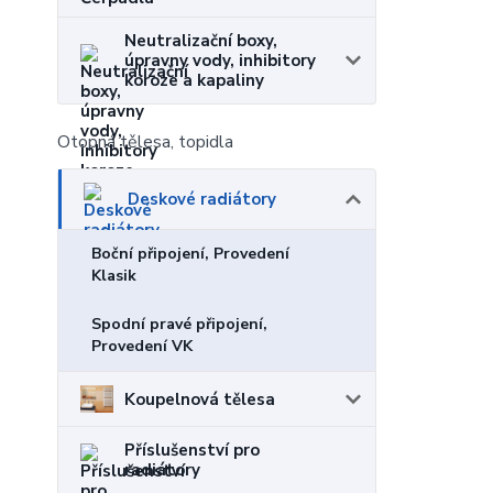
Neutralizační boxy,
úpravny vody, inhibitory
koroze a kapaliny
Otopná tělesa, topidla
Deskové radiátory
Boční připojení, Provedení
Klasik
Spodní pravé připojení,
Provedení VK
Koupelnová tělesa
Příslušenství pro
radiátory