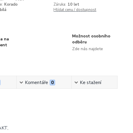
e:
Korado
Záruka:
10 let
bílá
Hlídat cenu / dostupnost
Možnost osobního
a na
odběru
ment
Zde nás najdete
Komentáře
0
Ke stažení
AKT,