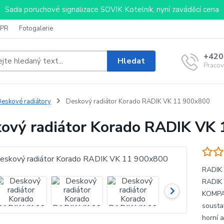
Sada poruchové signalizace SOVIK Kotelník, nyní zaváděcí cena
PR
Fotogalerie
+420
Hledat
Pracov
eskové radiátory
Deskový radiátor Korado RADIK VK 11 900x800
ový radiátor Korado RADIK VK
RADIK 
RADIK 
KOMPAK
sousta
horní a