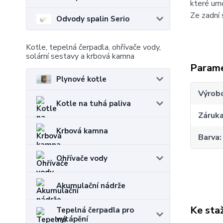
které um
Ze zadní 
Odvody spalin Serio
Kotle, tepelná čerpadla, ohřívače vody,
solární sestavy a krbová kamna
Param
Plynové kotle
Výrob
Kotle na tuhá paliva
Záruk
Krbová kamna
Barva
Ohřívače vody
Akumulační nádrže
Ke sta
Tepelná čerpadla pro
vytápění