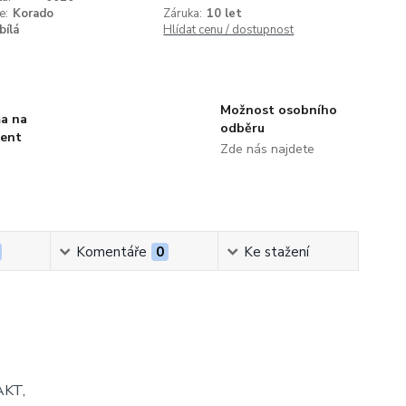
e:
Korado
Záruka:
10 let
bílá
Hlídat cenu / dostupnost
Možnost osobního
a na
odběru
ment
Zde nás najdete
Komentáře
0
Ke stažení
AKT,