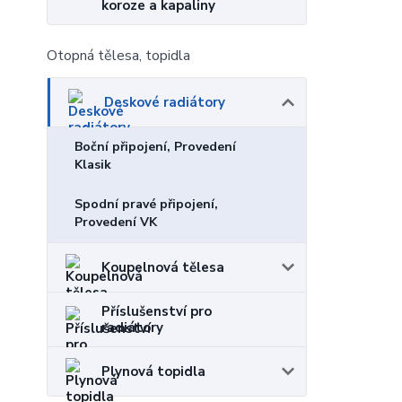
koroze a kapaliny
Otopná tělesa, topidla
Deskové radiátory
Boční připojení, Provedení
Klasik
Spodní pravé připojení,
Provedení VK
Koupelnová tělesa
Příslušenství pro
radiátory
Plynová topidla