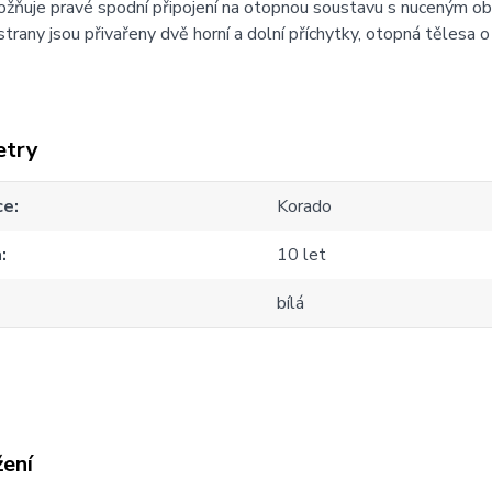
ožňuje pravé spodní připojení na otopnou soustavu s nuceným 
strany jsou přivařeny dvě horní a dolní příchytky, otopná tělesa
etry
ce
Korado
a
10 let
bílá
žení