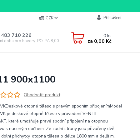
Přihlášení
CZK
 483 710 226
0
ks
za
0,00 Kč
ní doba pro hovory: PO-PA 8,00-16,00
 11 900x1100
Ohodnotit produkt
VKDeskové otopné těleso s pravým spodním připojenímModel
VK je deskové otopné těleso v provedení VENTIL
T, které umožňuje pravé spodní připojení na otopnou
vu s nuceným oběhem. Ze zadní strany jsou přivařeny dvě
 dolní příchytky, otopná tělesa o délce 1800 mm a delší m...