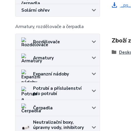
_ps_
Solární ohřev
Armatury, rozdělovače a čerpadla
Zboží 
Rozdělovače
Desko
Armatury
Expanzní nádoby
Potrubí a příslušenství
pro potrubí
Čerpadla
Neutralizační boxy,
úpravny vody, inhibitory