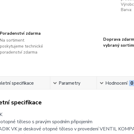
Výrobc
Barva:
Poradenství zdarma
Doprava zdarm
Na sortiment
vybraný sorti
poskytujeme technické
poradenství zdarma
etní specifikace
Parametry
Hodnocení
0
tní specifikace
K
otopné těleso s pravým spodním připojením
DIK VK je deskové otopné těleso v provedení VENTIL KOMP