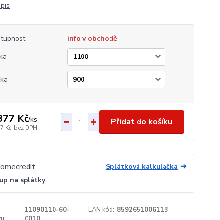
opis
tupnost
info v obchodě
ka
ška
377 Kč
/
ks
Přidat do košíku
17 Kč
bez DPH
Splátková kalkulačka
up na splátky
11090110-60-
EAN kód:
8592651006118
u:
0010