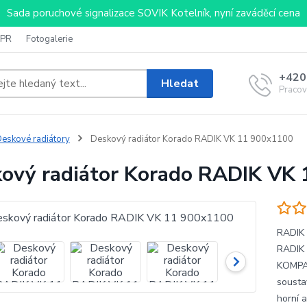
Sada poruchové signalizace SOVIK Kotelník, nyní zaváděcí cena
PR
Fotogalerie
+420
Hledat
Pracov
eskové radiátory
Deskový radiátor Korado RADIK VK 11 900x1100
ový radiátor Korado RADIK VK
RADIK 
RADIK 
KOMPAK
sousta
horní a