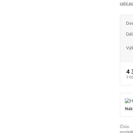
celý p
Dos
Dél
Vý
4 
3 6
Nák
Číslo
produkt