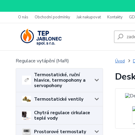
O nás
Obchodní podmínky
Jak nakupovat
Kontakty
GD
Regulace vytápění (MaR)
Úvod
D
Desk
Termostatické, ruční
hlavice, termopohony a
servopohony
Termostatické ventily
Chytrá regulace cirkulace
teplé vody
Prostorové termostaty