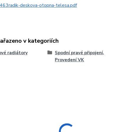
463radik-deskova-otopna-telesa.pdf
zařazeno v kategoriích
vé radiátory
Spodní pravé připojení,
Provedení VK