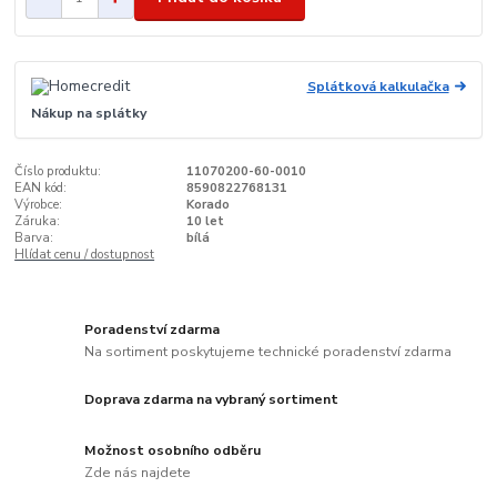
Splátková kalkulačka
Nákup na splátky
Číslo produktu:
11070200-60-0010
EAN kód:
8590822768131
Výrobce:
Korado
Záruka:
10 let
Barva:
bílá
Hlídat cenu / dostupnost
Poradenství zdarma
Na sortiment poskytujeme technické poradenství zdarma
Doprava zdarma na vybraný sortiment
Možnost osobního odběru
Zde nás najdete