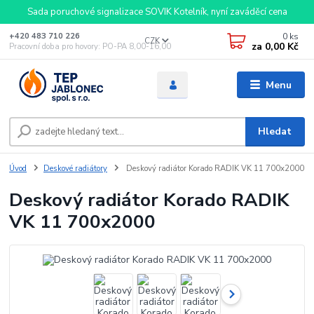
Sada poruchové signalizace SOVIK Kotelník, nyní zaváděcí cena
0
ks
+420 483 710 226
CZK
za
0,00 Kč
Pracovní doba pro hovory: PO-PA 8,00-16,00
Menu
Hledat
Úvod
Deskové radiátory
Deskový radiátor Korado RADIK VK 11 700x2000
Deskový radiátor Korado RADIK
VK 11 700x2000