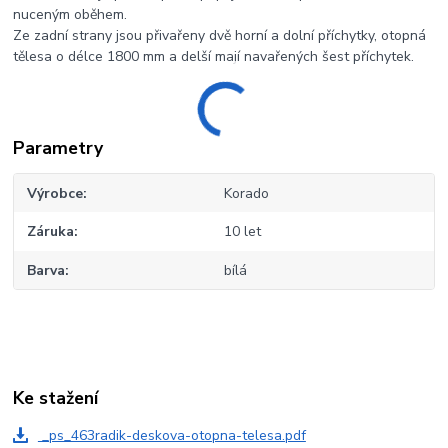
nuceným oběhem.
Ze zadní strany jsou přivařeny dvě horní a dolní příchytky, otopná
tělesa o délce 1800 mm a delší mají navařených šest příchytek.
Parametry
Výrobce
Korado
Záruka
10 let
Barva
bílá
Ke stažení
_ps_463radik-deskova-otopna-telesa.pdf