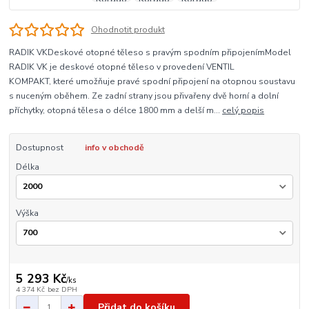
Ohodnotit produkt
RADIK VKDeskové otopné těleso s pravým spodním připojenímModel
RADIK VK je deskové otopné těleso v provedení VENTIL
KOMPAKT, které umožňuje pravé spodní připojení na otopnou soustavu
s nuceným oběhem. Ze zadní strany jsou přivařeny dvě horní a dolní
příchytky, otopná tělesa o délce 1800 mm a delší m...
celý popis
Dostupnost
info v obchodě
Délka
Výška
5 293 Kč
/
ks
4 374 Kč
bez DPH
Přidat do košíku