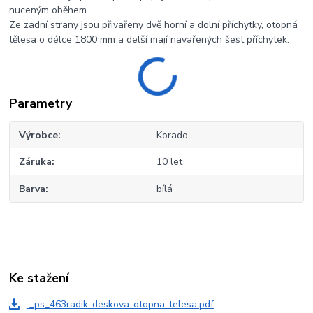
nuceným oběhem.
Ze zadní strany jsou přivařeny dvě horní a dolní příchytky, otopná
tělesa o délce 1800 mm a delší mají navařených šest příchytek.
Parametry
Výrobce
Korado
Záruka
10 let
Barva
bílá
Ke stažení
_ps_463radik-deskova-otopna-telesa.pdf