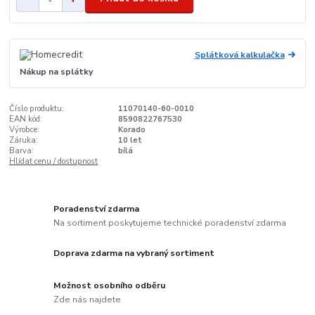
Splátková kalkulačka
Nákup na splátky
Číslo produktu:
11070140-60-0010
EAN kód:
8590822767530
Výrobce:
Korado
Záruka:
10 let
Barva:
bílá
Hlídat cenu / dostupnost
Poradenství zdarma
Na sortiment poskytujeme technické poradenství zdarma
Doprava zdarma na vybraný sortiment
Možnost osobního odběru
Zde nás najdete