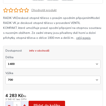
Ohodnotit produkt
RADIK VKDeskové otopné těleso s pravým spodním připojenímModel
RADIK VK je deskové otopné těleso v provedení VENTIL
KOMPAKT, které umožňuje pravé spodní připojení na otopnou soustavu
s nuceným oběhem. Ze zadní strany jsou přivařeny dvě horní a dolní
příchytky, otopná tělesa o délce 1800 mm a delší m...
celý popis
Dostupnost
info v obchodě
Délka
Výška
4 283 Kč
/
ks
3 540 Kč
bez DPH
Přidat do košíku