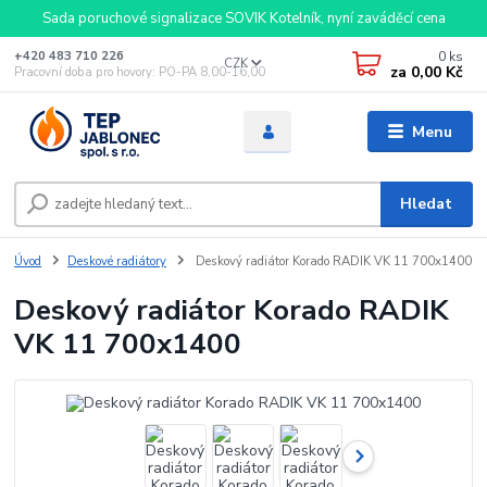
Sada poruchové signalizace SOVIK Kotelník, nyní zaváděcí cena
0
ks
+420 483 710 226
CZK
za
0,00 Kč
Pracovní doba pro hovory: PO-PA 8,00-16,00
Menu
Hledat
Úvod
Deskové radiátory
Deskový radiátor Korado RADIK VK 11 700x1400
Deskový radiátor Korado RADIK
VK 11 700x1400