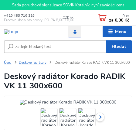
Sada poruchové signalizace SOVIK Kotelník, nyní zaváděcí cena
0
ks
+420 483 710 226
CZK
za
0,00 Kč
Pracovní doba pro hovory: PO-PA 8,00-16,00
Menu
Hledat
Úvod
Deskové radiátory
Deskový radiátor Korado RADIK VK 11 300x600
Deskový radiátor Korado RADIK
VK 11 300x600