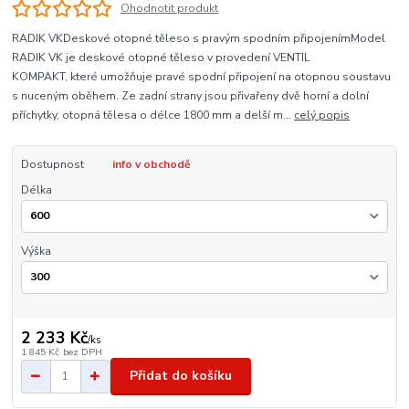
Ohodnotit produkt
RADIK VKDeskové otopné těleso s pravým spodním připojenímModel
RADIK VK je deskové otopné těleso v provedení VENTIL
KOMPAKT, které umožňuje pravé spodní připojení na otopnou soustavu
s nuceným oběhem. Ze zadní strany jsou přivařeny dvě horní a dolní
příchytky, otopná tělesa o délce 1800 mm a delší m...
celý popis
Dostupnost
info v obchodě
Délka
Výška
2 233 Kč
/
ks
1 845 Kč
bez DPH
Přidat do košíku