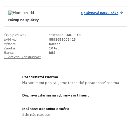
Splátková kalkulačka
Nákup na splátky
Číslo produktu:
11030060-60-0010
EAN kód:
8592651005425
Výrobce:
Korado
Záruka:
10 let
Barva:
bílá
Hlídat cenu / dostupnost
Poradenství zdarma
Na sortiment poskytujeme technické poradenství zdarma
Doprava zdarma na vybraný sortiment
Možnost osobního odběru
Zde nás najdete