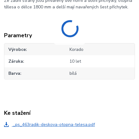
Ze zadní strany jsou přivařeny dvě horní a dolní příchytky, otopná
tělesa o délce 1800 mm a delší mají navařených šest příchytek.
Parametry
Výrobce
Korado
Záruka
10 let
Barva
bílá
Ke stažení
_ps_463radik-deskova-otopna-telesa.pdf