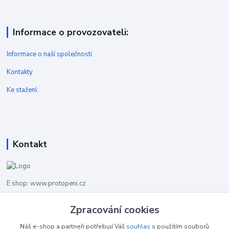
Informace o provozovateli:
Informace o naší společnosti
Kontakty
Ke stažení:
Kontakt
E shop: www.protopeni.cz
Zpracování cookies
+420 483 710 226
Pracovní doba pro hovory: PO-PA 8,00-16,00
Náš e-shop a partneři potřebují Váš
souhlas
s použitím souborů