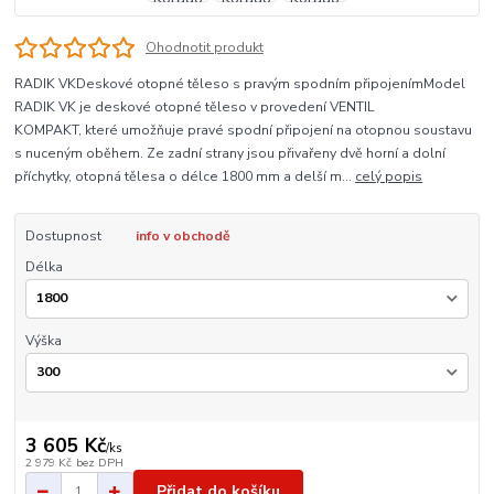
Ohodnotit produkt
RADIK VKDeskové otopné těleso s pravým spodním připojenímModel
RADIK VK je deskové otopné těleso v provedení VENTIL
KOMPAKT, které umožňuje pravé spodní připojení na otopnou soustavu
s nuceným oběhem. Ze zadní strany jsou přivařeny dvě horní a dolní
příchytky, otopná tělesa o délce 1800 mm a delší m...
celý popis
Dostupnost
info v obchodě
Délka
Výška
3 605 Kč
/
ks
2 979 Kč
bez DPH
Přidat do košíku