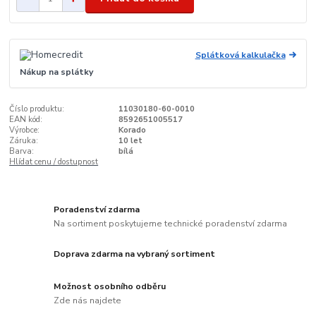
Splátková kalkulačka
Nákup na splátky
Číslo produktu:
11030180-60-0010
EAN kód:
8592651005517
Výrobce:
Korado
Záruka:
10 let
Barva:
bílá
Hlídat cenu / dostupnost
Poradenství zdarma
Na sortiment poskytujeme technické poradenství zdarma
Doprava zdarma na vybraný sortiment
Možnost osobního odběru
Zde nás najdete