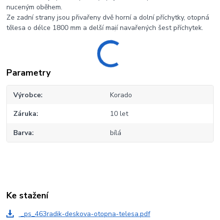
nuceným oběhem.
Ze zadní strany jsou přivařeny dvě horní a dolní příchytky, otopná
tělesa o délce 1800 mm a delší mají navařených šest příchytek.
Parametry
Výrobce
Korado
Záruka
10 let
Barva
bílá
Ke stažení
_ps_463radik-deskova-otopna-telesa.pdf