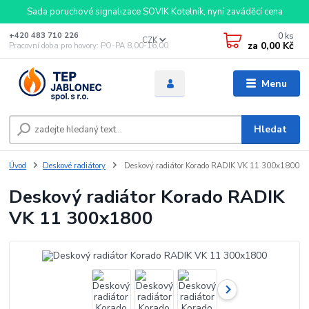
Sada poruchové signalizace SOVIK Kotelník, nyní zaváděcí cena
0
ks
+420 483 710 226
CZK
za
0,00 Kč
Pracovní doba pro hovory: PO-PA 8,00-16,00
Menu
Hledat
Úvod
Deskové radiátory
Deskový radiátor Korado RADIK VK 11 300x1800
Deskový radiátor Korado RADIK
VK 11 300x1800