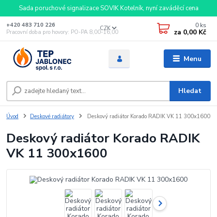
Sada poruchové signalizace SOVIK Kotelník, nyní zaváděcí cena
0
ks
+420 483 710 226
CZK
za
0,00 Kč
Pracovní doba pro hovory: PO-PA 8,00-16,00
Menu
Hledat
Úvod
Deskové radiátory
Deskový radiátor Korado RADIK VK 11 300x1600
Deskový radiátor Korado RADIK
VK 11 300x1600