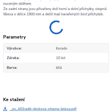
nuceným oběhem.
Ze zadní strany jsou přivařeny dvě horní a dolní příchytky, otopná
tělesa o délce 1800 mm a delší mají navařených šest příchytek.
Parametry
Výrobce
Korado
Záruka
10 let
Barva
bílá
Ke stažení
_ps_463radik-deskova-otopna-telesa.pdf