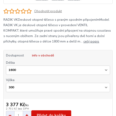
Ohodnotit produkt
RADIK VKDeskové otopné těleso s pravým spodním připojenímModel
RADIK VK je deskové otopné těleso v provedení VENTIL
KOMPAKT, které umožňuje pravé spodní připojení na otopnou soustavu
s nuceným oběhem. Ze zadní strany jsou přivařeny dvě horní a dolní
příchytky, otopná tělesa o délce 1800 mm a delší m...
celý popis
Dostupnost
info v obchodě
Délka
Výška
3 377 Kč
/
ks
2 791 Kč
bez DPH
Přidat do košíku