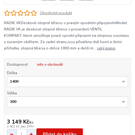
Ohodnotit produkt
RADIK VKDeskové otopné těleso s pravým spodním připojenímModel
RADIK VK je deskové otopné těleso v provedení VENTIL
KOMPAKT, které umožňuje pravé spodní připojení na otopnou soustavu
s nuceným oběhem. Ze zadní strany jsou přivařeny dvě horní a dolní
příchytky, otopná tělesa o délce 1800 mm a delší m...
celý popis
Dostupnost
info v obchodě
Délka
Výška
3 149 Kč
/
ks
2 602 Kč
bez DPH
Přidat do košíku