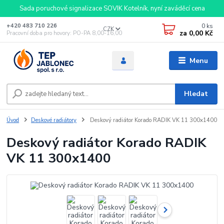
Sada poruchové signalizace SOVIK Kotelník, nyní zaváděcí cena
0
ks
+420 483 710 226
CZK
za
0,00 Kč
Pracovní doba pro hovory: PO-PA 8,00-16,00
Menu
Hledat
Úvod
Deskové radiátory
Deskový radiátor Korado RADIK VK 11 300x1400
Deskový radiátor Korado RADIK
VK 11 300x1400