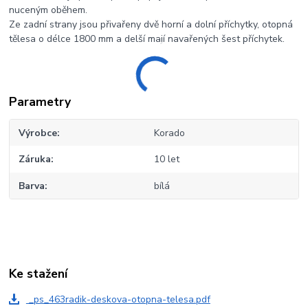
nuceným oběhem.
Ze zadní strany jsou přivařeny dvě horní a dolní příchytky, otopná
tělesa o délce 1800 mm a delší mají navařených šest příchytek.
Parametry
Výrobce
Korado
Záruka
10 let
Barva
bílá
Ke stažení
_ps_463radik-deskova-otopna-telesa.pdf