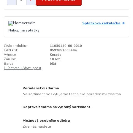
Splátková kalkulačka
Nákup na splátky
Číslo produktu:
11030140-60-0010
EAN kód:
8592651005494
Výrobce:
Korado
Záruka:
10 let
Barva:
bílá
Hlídat cenu / dostupnost
Poradenství zdarma
Na sortiment poskytujeme technické poradenství zdarma
Doprava zdarma na vybraný sortiment
Možnost osobního odběru
Zde nás najdete