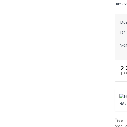
nav...
c
Dos
Dél
Vý
2 
1 8
Nák
Číslo
produkt