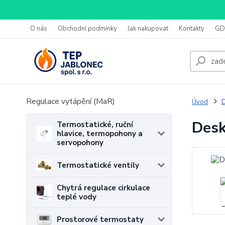
O nás
Obchodní podmínky
Jak nakupovat
Kontakty
GD
Regulace vytápění (MaR)
Úvod
D
Desk
Termostatické, ruční
hlavice, termopohony a
servopohony
Termostatické ventily
Chytrá regulace cirkulace
teplé vody
Prostorové termostaty