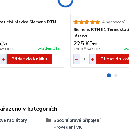
atická hlavice Siemens RTN
4 hodnocení
Siemens RTN 51 Termostat
hlavice
č
225 Kč
/
ks
/
ks
Skladem 2 ks
Sk
ez DPH
186 Kč
bez DPH
Přidat do košíku
Přidat do ko
zařazeno v kategoriích
vé radiátory
Spodní pravé připojení,
Provedení VK