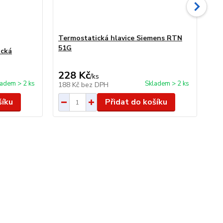
Termostatická hlavice Siemens RTN
Ho
51G
Te
ická
ka
228 Kč
2
/
ks
ladem > 2 ks
Skladem > 2 ks
188 Kč
bez DPH
24
šíku
Přidat do košíku