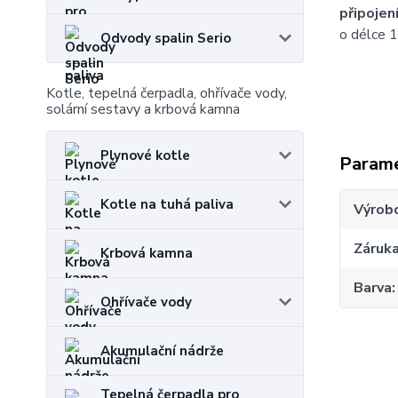
připojen
o délce 
Odvody spalin Serio
Kotle, tepelná čerpadla, ohřívače vody,
solární sestavy a krbová kamna
Plynové kotle
Param
Kotle na tuhá paliva
Výrob
Záruk
Krbová kamna
Barva
Ohřívače vody
Akumulační nádrže
Tepelná čerpadla pro