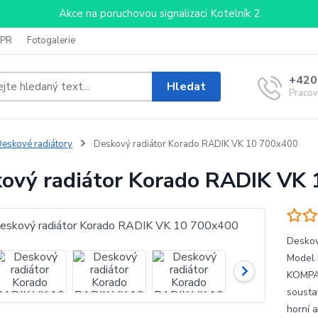
Akce na poruchovou signalizaci Kotelník 2
PR
Fotogalerie
+420
Hledat
Pracov
eskové radiátory
Deskový radiátor Korado RADIK VK 10 700x400
ový radiátor Korado RADIK VK
Deskov
Model 
KOMPAK
sousta
horní 