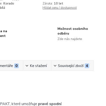
e:
Korado
Záruka:
10 let
bílá
Hlídat cenu / dostupnost
Možnost osobního
a na
odběru
ment
Zde nás najdete
mentáře
0
Ke stažení
Související zboží
4
PAKT, které umožňuje
pravé spodní