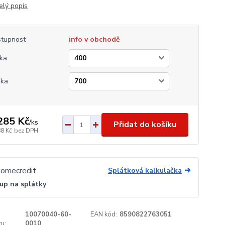
elý popis
tupnost
info v obchodě
ka
ška
285 Kč
/
ks
Přidat do košíku
88 Kč
bez DPH
Splátková kalkulačka
up na splátky
10070040-60-
EAN kód:
8590822763051
u:
0010