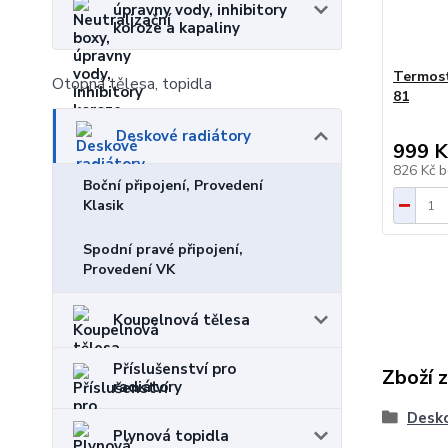
úpravny vody, inhibitory
koroze a kapaliny
Termost
Otopná tělesa, topidla
81
Deskové radiátory
999 K
826 Kč
b
Boční připojení, Provedení
Klasik
Spodní pravé připojení,
Provedení VK
Koupelnová tělesa
Příslušenství pro
Zboží 
radiátory
Desko
Plynová topidla