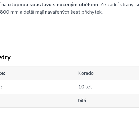
í
na
otopnou soustavu s nuceným oběhem
. Ze zadní strany j
1800 mm a delší mají navařených
šest příchytek.
etry
ce
Korado
a
10 let
bílá