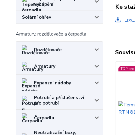
vytápění
Ke sta
Solární ohřev
_ps_
Armatury, rozdělovače a čerpadla
Rozdělovače
Souvise
Armatury
TOP pro
Expanzní nádoby
Potrubí a příslušenství
pro potrubí
Čerpadla
Neutralizační boxy,