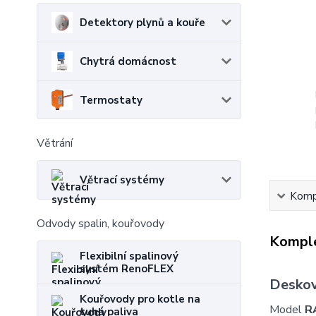
Detektory plynů a kouře
Chytrá domácnost
Termostaty
Větrání
Větrací systémy
Kompl
Odvody spalin, kouřovody
Komple
Flexibilní spalinový
systém RenoFLEX
Deskov
Kouřovody pro kotle na
Model
R
tuhá paliva