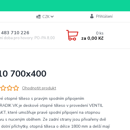
Přihlášení
CZK
 483 710 226
0
ks
za
0,00 Kč
ní doba pro hovory: PO-PA 8,00-16,00
 10 700x400
Ohodnotit produkt
é otopné těleso s pravým spodním připojením
RADIK VK je deskové otopné těleso v provedení VENTIL
T, které umožňuje pravé spodní připojení na otopnou
vu s nuceným oběhem. Ze zadní strany jsou přivařeny dvě
a dolní příchytky, otopná tělesa o délce 1800 mm a delší mají