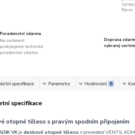
Výrobc
Barva:
Poradenství zdarma
Doprava zdarm
Na sortiment
vybraný sorti
poskytujeme technické
poradenství zdarma
etní specifikace
Parametry
Hodnocení
0
Ko
tní specifikace
é otopné těleso s pravým spodním připojením
ADIK VK
je
deskové otopné těleso
v provedení VENTIL KOM