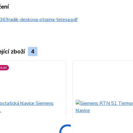
žení
369radik-deskova-otopna-telesa.pdf
jící zboží
4
dukt