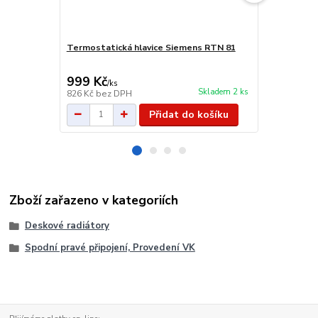
Termostatická hlavice Siemens RTN 81
Siemens RTN
999 Kč
225 Kč
/
ks
/
ks
Skladem 2 ks
826 Kč
bez DPH
186 Kč
bez 
Přidat do košíku
Zboží zařazeno v kategoriích
Deskové radiátory
Spodní pravé připojení, Provedení VK