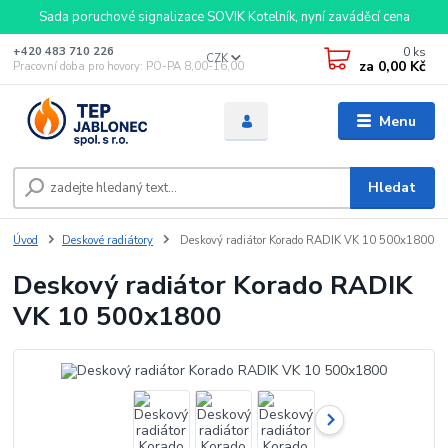
Sada poruchové signalizace SOVIK Kotelník, nyní zaváděcí cena
0
ks
+420 483 710 226
CZK
za
0,00 Kč
Pracovní doba pro hovory: PO-PA 8,00-16,00
Menu
Hledat
Úvod
Deskové radiátory
Deskový radiátor Korado RADIK VK 10 500x1800
Deskový radiátor Korado RADIK
VK 10 500x1800