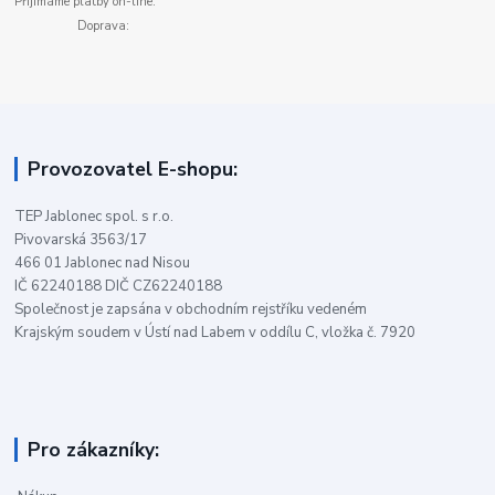
Přijímáme platby on-line:
Doprava:
Provozovatel E-shopu:
TEP Jablonec spol. s r.o.
Pivovarská 3563/17
466 01 Jablonec nad Nisou
IČ 62240188 DIČ CZ62240188
Společnost je zapsána v obchodním rejstříku vedeném
Krajským soudem v Ústí nad Labem v oddílu C, vložka č. 7920
Pro zákazníky: