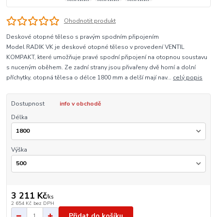
Ohodnotit produkt
Deskové otopné těleso s pravým spodním připojením
Model RADIK VK je deskové otopné těleso v provedení VENTIL
KOMPAKT, které umožňuje pravé spodní připojení na otopnou soustavu
s nuceným oběhem. Ze zadní strany jsou přivařeny dvě horní a dolní
příchytky, otopná tělesa o délce 1800 mm a delší mají nav...
celý popis
Dostupnost
info v obchodě
Délka
Výška
3 211 Kč
/
ks
2 654 Kč
bez DPH
Přidat do košíku