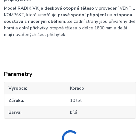
Model
RADIK VK
je
deskové otopné těleso
v provedení VENTIL
KOMPAKT, které umožňuje
pravé spodní připojení
na
otopnou
soustavu s nuceným oběhem
. Ze zadní strany jsou přivařeny dvě
horní a dolní příchytky, otopná tělesa o délce 1800 mm a delší
mají navařených
šest příchytek.
Parametry
Výrobce
Korado
Záruka
10 let
Barva
bílá