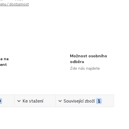
cenu / dostupnost
Možnost osobního
a na
odběru
ment
Zde nás najdete
0
Ke stažení
Související zboží
1