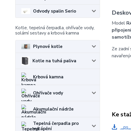
Odvody spalin Serio
Deskov
Model
R
Kotle, tepelná čerpadla, ohřívače vody,
připojen
solární sestavy a krbová kamna
samotíž
Plynové kotle
Ze zadní 
navařenýc
Kotle na tuhá paliva
Krbová kamna
Ohřívače vody
Akumulační nádrže
Ke sta
Tepelná čerpadla pro
_ps_
vytápění