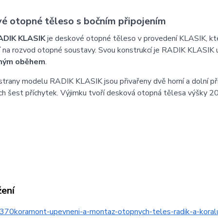
é otopné těleso s bočním připojením
ADIK KLASIK
je deskové otopné těleso v provedení KLASIK, k
í
na rozvod otopné soustavy. Svou konstrukcí je RADIK KLASIK 
ným oběhem
.
strany modelu RADIK KLASIK jsou přivařeny dvě horní a dolní př
h šest příchytek. Výjimku tvoří desková otopná tělesa výšky 20
žení
370koramont-upevneni-a-montaz-otopnych-teles-radik-a-kor