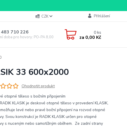
Přihlášení
CZK
 483 710 226
0
ks
za
0,00 Kč
ní doba pro hovory: PO-PA 8,00-16,00
0
ASIK 33 600x2000
Ohodnotit produkt
é otopné těleso s bočním připojením
RADIK KLASIK je deskové otopné těleso v provedení KLASIK,
umožňuje levé nebo pravé boční připojení na rozvod otopné
vy. Svou konstrukcí je RADIK KLASIK určen pro otopné
vy s nuceným nebo samotížným oběhem. Ze zadní strany