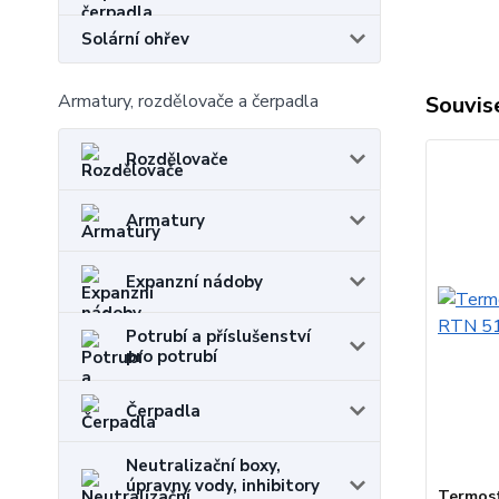
Solární ohřev
Armatury, rozdělovače a čerpadla
Souvise
Rozdělovače
Armatury
Expanzní nádoby
Potrubí a příslušenství
pro potrubí
Čerpadla
Neutralizační boxy,
úpravny vody, inhibitory
Termost