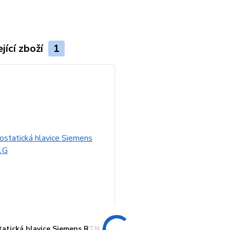
jící zboží
1
atická hlavice Siemens RTN