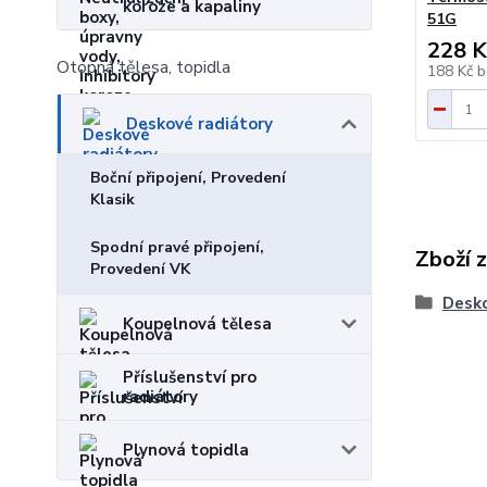
koroze a kapaliny
51G
228 K
Otopná tělesa, topidla
188 Kč
b
Deskové radiátory
Boční připojení, Provedení
Klasik
Spodní pravé připojení,
Zboží 
Provedení VK
Desko
Koupelnová tělesa
Příslušenství pro
radiátory
Plynová topidla