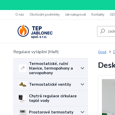
O nás
Obchodní podmínky
Jak nakupovat
Kontakty
GD
Regulace vytápění (MaR)
Úvod
D
Desk
Termostatické, ruční
hlavice, termopohony a
servopohony
Termostatické ventily
Chytrá regulace cirkulace
teplé vody
Prostorové termostaty