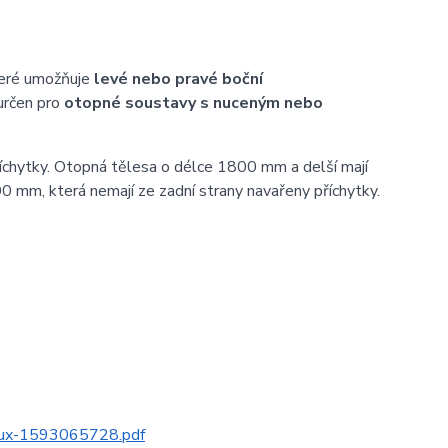
teré umožňuje
levé nebo pravé boční
určen pro
otopné soustavy s nuceným nebo
íchytky. Otopná tělesa o délce 1800 mm a delší mají
0 mm, která nemají ze zadní strany navařeny příchytky.
alux-1593065728.pdf