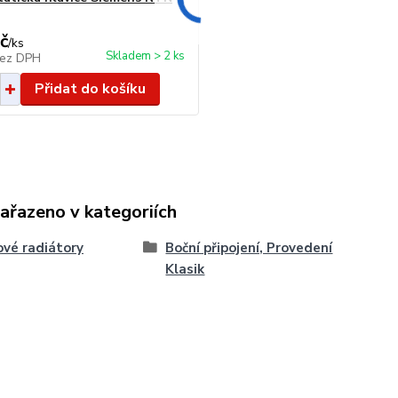
č
/
ks
Skladem > 2 ks
ez DPH
Přidat do košíku
zařazeno v kategoriích
vé radiátory
Boční připojení, Provedení
Klasik