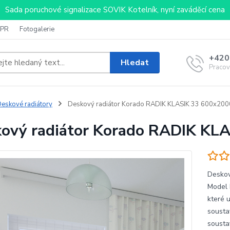
Sada poruchové signalizace SOVIK Kotelník, nyní zaváděcí cena
PR
Fotogalerie
+420
Hledat
Pracov
eskové radiátory
Deskový radiátor Korado RADIK KLASIK 33 600x200
ový radiátor Korado RADIK KL
Deskov
Model 
které 
sousta
sousta