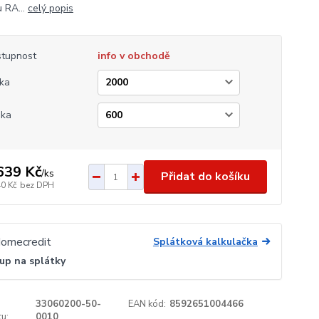
 RA...
celý popis
tupnost
info v obchodě
ka
ška
639 Kč
/
ks
Přidat do košíku
40 Kč
bez DPH
Splátková kalkulačka
up na splátky
33060200-50-
EAN kód:
8592651004466
u:
0010