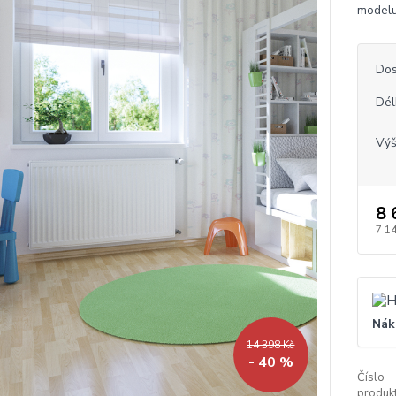
modelu
Dos
Dél
Vý
8 
7 1
Nák
14 398 Kč
- 40 %
Číslo
produkt