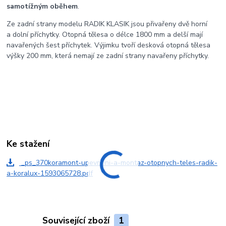
samotížným oběhem
.
Ze zadní strany modelu RADIK KLASIK jsou přivařeny dvě horní
a dolní příchytky. Otopná tělesa o délce 1800 mm a delší mají
navařených šest příchytek. Výjimku tvoří desková otopná tělesa
výšky 200 mm, která nemají ze zadní strany navařeny příchytky.
Ke stažení
_ps_370koramont-upevneni-a-montaz-otopnych-teles-radik-
a-koralux-1593065728.pdf
Související zboží
1