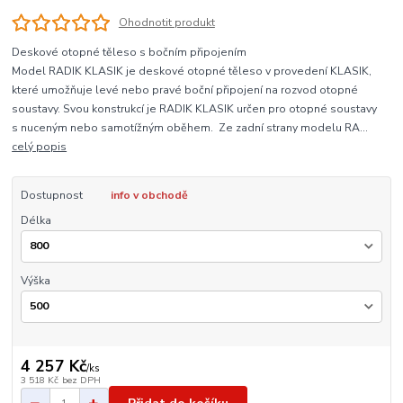
Ohodnotit produkt
Deskové otopné těleso s bočním připojením
Model RADIK KLASIK je deskové otopné těleso v provedení KLASIK,
které umožňuje levé nebo pravé boční připojení na rozvod otopné
soustavy. Svou konstrukcí je RADIK KLASIK určen pro otopné soustavy
s nuceným nebo samotížným oběhem. Ze zadní strany modelu RA...
celý popis
Dostupnost
info v obchodě
Délka
Výška
4 257 Kč
/
ks
3 518 Kč
bez DPH