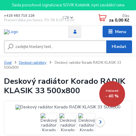
Sada poruchové signalizace SOVIK Kotelník, nyní zaváděcí cena
0
ks
+420 483 710 226
CZK
za
0,00 Kč
Pracovní doba pro hovory: PO-PA 8,00-16,00
Menu
Hledat
Úvod
Deskové radiátory
Deskový radiátor Korado RADIK KLASIK 33
500x800
Deskový radiátor Korado RADIK
KLASIK 33 500x800
7 094 Kč
- 40 %