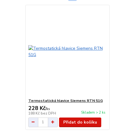
Termostatická hlavice Siemens RTN 51G
228 Kč
/
ks
Skladem > 2 ks
188 Kč
bez DPH
Přidat do košíku