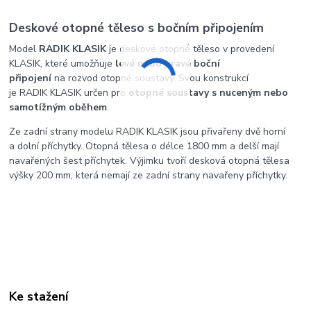
Deskové otopné těleso s bočním připojením
Model
RADIK KLASIK
je deskové otopné těleso v provedení
KLASIK, které umožňuje
levé nebo pravé boční
připojení
na rozvod otopné soustavy. Svou konstrukcí
je RADIK KLASIK určen pro
otopné soustavy s nuceným nebo
samotížným oběhem
.
Ze zadní strany modelu RADIK KLASIK jsou přivařeny dvě horní
a dolní příchytky. Otopná tělesa o délce 1800 mm a delší mají
navařených šest příchytek. Výjimku tvoří desková otopná tělesa
výšky 200 mm, která nemají ze zadní strany navařeny příchytky.
Ke stažení