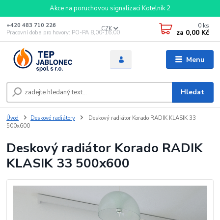
Akce na poruchovou signalizaci Kotelník 2
0
ks
+420 483 710 226
CZK
za
0,00 Kč
Pracovní doba pro hovory: PO-PA 8,00-16,00
Menu
Hledat
Úvod
Deskové radiátory
Deskový radiátor Korado RADIK KLASIK 33
500x600
Deskový radiátor Korado RADIK
KLASIK 33 500x600