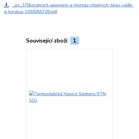
_ps_370koramont-upevneni-a-montaz-otopnych-teles-radik-
a-koralux-1593065728.pdf
Související zboží
1