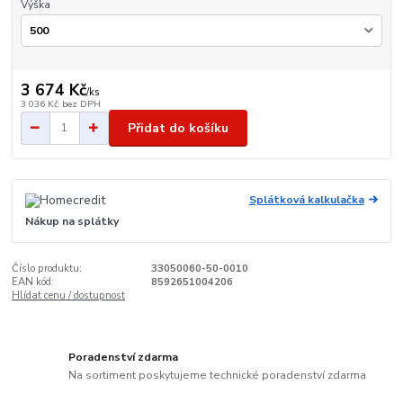
Výška
3 674 Kč
/
ks
3 036 Kč
bez DPH
Přidat do košíku
Splátková kalkulačka
Nákup na splátky
Číslo produktu:
33050060-50-0010
EAN kód:
8592651004206
Hlídat cenu / dostupnost
Poradenství zdarma
Na sortiment poskytujeme technické poradenství zdarma