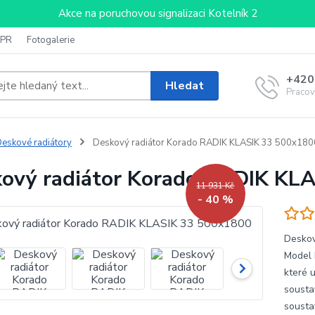
Akce na poruchovou signalizaci Kotelník 2
PR
Fotogalerie
+420
Hledat
Pracov
eskové radiátory
Deskový radiátor Korado RADIK KLASIK 33 500x180
ový radiátor Korado RADIK KL
11 931 Kč
- 40 %
Deskov
Model 
které 
sousta
sousta