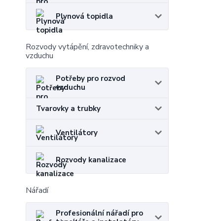
Plynová topidla
Rozvody vytápění, zdravotechniky a
vzduchu
Potřeby pro rozvod
vzduchu
Tvarovky a trubky
Ventilátory
Rozvody kanalizace
Nářadí
Profesionální nářadí pro