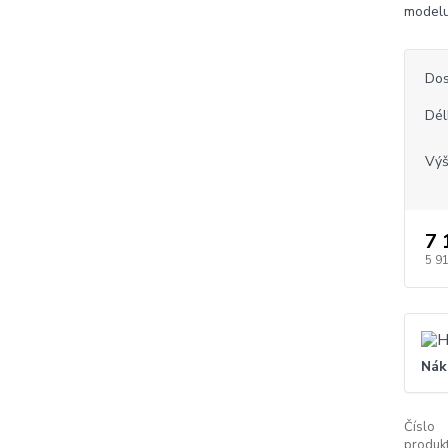
modelu
Dos
Dél
Vý
7 
5 9
Nák
Číslo
produkt