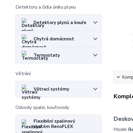
Detektory a čidla úniku plynu
Detektory plynů a kouře
Chytrá domácnost
Termostaty
Větrání
Kompl
Větrací systémy
Komple
Odvody spalin, kouřovody
Deskov
Flexibilní spalinový
systém RenoFLEX
Model
R