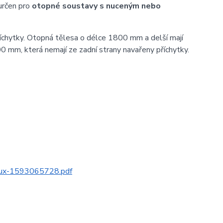
určen pro
otopné soustavy s nuceným nebo
íchytky. Otopná tělesa o délce 1800 mm a delší mají
0 mm, která nemají ze zadní strany navařeny příchytky.
alux-1593065728.pdf