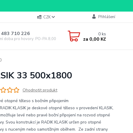
Přihlášení
CZK
 483 710 226
0
ks
za
0,00 Kč
ní doba pro hovory: PO-PA 8,00-16,00
0
ASIK 33 500x1800
Ohodnotit produkt
é otopné těleso s bočním připojením
RADIK KLASIK je deskové otopné těleso v provedení KLASIK,
umožňuje levé nebo pravé boční připojení na rozvod otopné
vy. Svou konstrukcí je RADIK KLASIK určen pro otopné
vy s nuceným nebo samotížným oběhem. Ze zadní strany