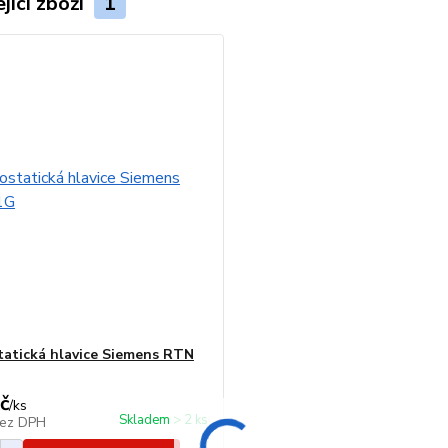
jící zboží
1
atická hlavice Siemens RTN
č
/
ks
Skladem > 2 ks
ez DPH