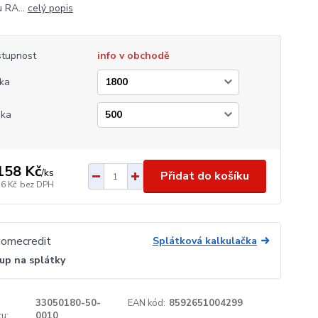
 RA...
celý popis
tupnost
info v obchodě
ka
ška
158 Kč
/
ks
Přidat do košíku
16 Kč
bez DPH
Splátková kalkulačka
up na splátky
33050180-50-
EAN kód:
8592651004299
u:
0010