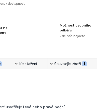
cenu / dostupnost
Možnost osobního
a na
odběru
ment
Zde nás najdete
0
Ke stažení
Související zboží
1
teré umožňuje
levé nebo pravé boční