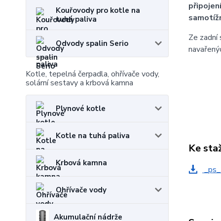
připojen
Kouřovody pro kotle na
samotíž
tuhá paliva
Ze zadní 
Odvody spalin Serio
navařenýc
Kotle, tepelná čerpadla, ohřívače vody,
solární sestavy a krbová kamna
Plynové kotle
Kotle na tuhá paliva
Ke sta
Krbová kamna
_ps_
Ohřívače vody
Akumulační nádrže