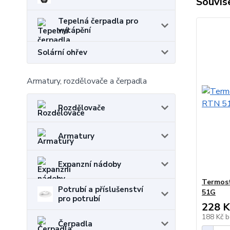
Souvise
Tepelná čerpadla pro
vytápění
Solární ohřev
Armatury, rozdělovače a čerpadla
Rozdělovače
Armatury
Expanzní nádoby
Termost
Potrubí a příslušenství
51G
pro potrubí
228 K
188 Kč
b
Čerpadla