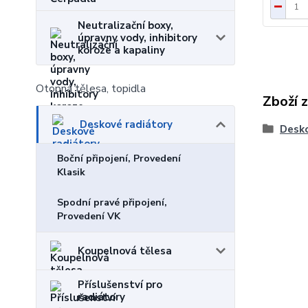
Neutralizační boxy,
úpravny vody, inhibitory
koroze a kapaliny
Otopná tělesa, topidla
Zboží 
Deskové radiátory
Desko
Boční připojení, Provedení
Klasik
Spodní pravé připojení,
Provedení VK
Koupelnová tělesa
Příslušenství pro
radiátory