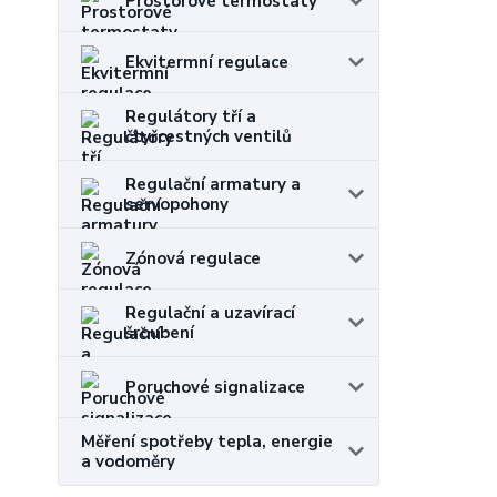
Prostorové termostaty
Ekvitermní regulace
Regulátory tří a
čtyřcestných ventilů
Regulační armatury a
servopohony
Zónová regulace
Regulační a uzavírací
šroubení
Poruchové signalizace
Měření spotřeby tepla, energie
a vodoměry