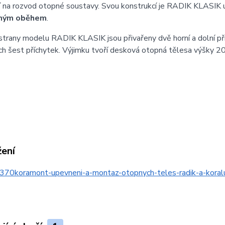
í
na rozvod otopné soustavy. Svou konstrukcí je RADIK KLASIK 
ným oběhem
.
strany modelu RADIK KLASIK jsou přivařeny dvě horní a dolní př
h šest příchytek. Výjimku tvoří desková otopná tělesa výšky 20
žení
370koramont-upevneni-a-montaz-otopnych-teles-radik-a-kor