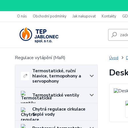
O nás
Obchodní podmínky
Jak nakupovat
Kontakty
GD
Regulace vytápění (MaR)
Úvod
D
Desk
Termostatické, ruční
hlavice, termopohony a
servopohony
Termostatické ventily
Chytrá regulace cirkulace
teplé vody