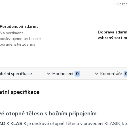
Hlídat 
Poradenství zdarma
Doprava zdarm
Na sortiment
vybraný sorti
poskytujeme technické
poradenství zdarma
etní specifikace
Hodnocení
0
Komentáře
tní specifikace
é otopné těleso s bočním připojením
ADIK KLASIK
je deskové otopné těleso v provedení KLASIK, k