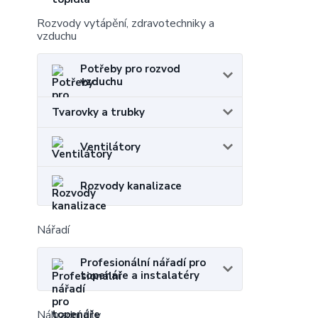
Rozvody vytápění, zdravotechniky a
vzduchu
Potřeby pro rozvod
vzduchu
Tvarovky a trubky
Ventilátory
Rozvody kanalizace
Nářadí
Profesionální nářadí pro
topenáře a instalatéry
Náhradní díly