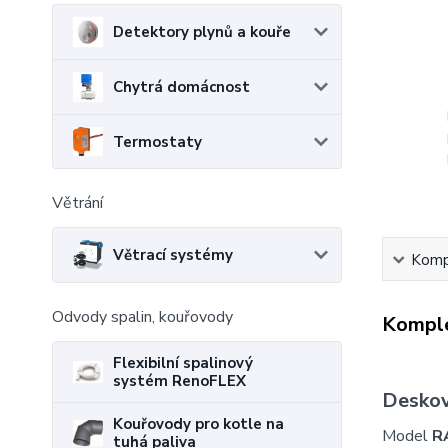
Detektory plynů a kouře
Chytrá domácnost
Termostaty
Větrání
Větrací systémy
Kompl
Odvody spalin, kouřovody
Komple
Flexibilní spalinový
systém RenoFLEX
Deskov
Kouřovody pro kotle na
Model
R
tuhá paliva