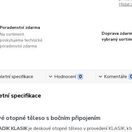
Hlídat 
Poradenství zdarma
Doprava zdarm
Na sortiment
vybraný sorti
poskytujeme technické
poradenství zdarma
etní specifikace
Hodnocení
0
Komentáře
tní specifikace
é otopné těleso s bočním připojením
ADIK KLASIK
je deskové otopné těleso v provedení KLASIK, k