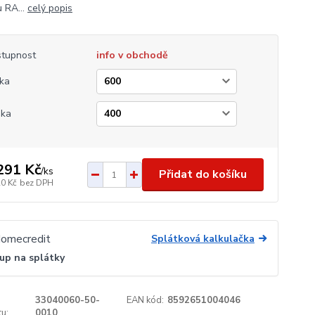
 RA...
celý popis
tupnost
info v obchodě
ka
ška
291 Kč
/
ks
Přidat do košíku
20 Kč
bez DPH
Splátková kalkulačka
up na splátky
33040060-50-
EAN kód:
8592651004046
u:
0010