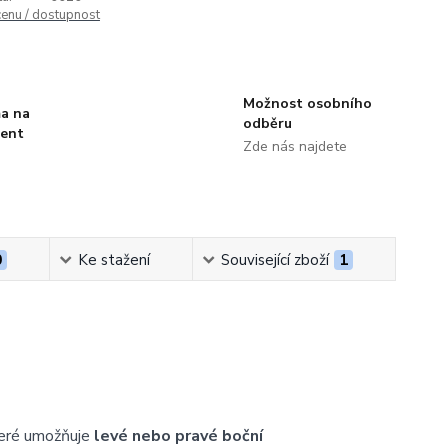
cenu / dostupnost
Možnost osobního
a na
odběru
ment
Zde nás najdete
0
Ke stažení
Související zboží
1
teré umožňuje
levé nebo pravé boční