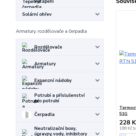
Souvise
vytápění
Solární ohřev
Armatury, rozdělovače a čerpadla
Rozdělovače
Armatury
Expanzní nádoby
Potrubí a příslušenství
pro potrubí
Termost
51G
Čerpadla
228 K
Neutralizační boxy,
188 Kč
b
úpravny vody, inhibitory