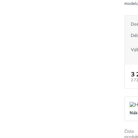
modelu
Dos
Dél
Vý
3 
2 7
Nák
Číslo
produkt