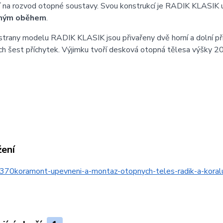
í
na rozvod otopné soustavy. Svou konstrukcí je RADIK KLASIK 
ným oběhem
.
strany modelu RADIK KLASIK jsou přivařeny dvě horní a dolní př
h šest příchytek. Výjimku tvoří desková otopná tělesa výšky 20
žení
370koramont-upevneni-a-montaz-otopnych-teles-radik-a-kor