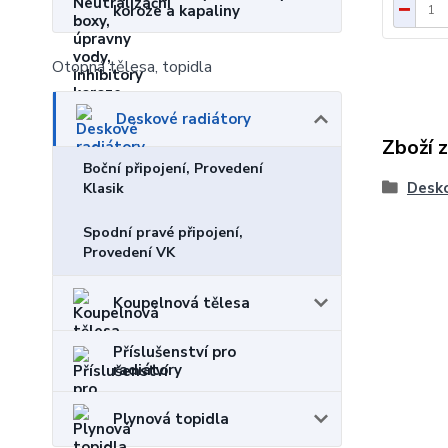
koroze a kapaliny
Otopná tělesa, topidla
Deskové radiátory
Zboží 
Boční připojení, Provedení
Desko
Klasik
Spodní pravé připojení,
Provedení VK
Koupelnová tělesa
Příslušenství pro
radiátory
Plynová topidla