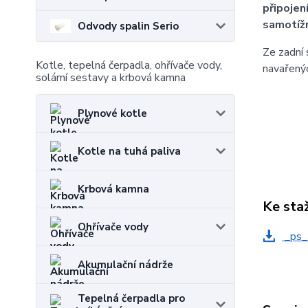
připojen
samotíž
Odvody spalin Serio
Ze zadní 
Kotle, tepelná čerpadla, ohřívače vody,
navařenýc
solární sestavy a krbová kamna
Plynové kotle
Kotle na tuhá paliva
Krbová kamna
Ke sta
Ohřívače vody
_ps_
Akumulační nádrže
Tepelná čerpadla pro