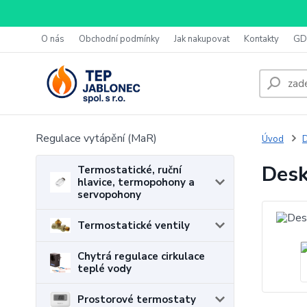
O nás
Obchodní podmínky
Jak nakupovat
Kontakty
GD
Regulace vytápění (MaR)
Úvod
D
Desk
Termostatické, ruční
hlavice, termopohony a
servopohony
Termostatické ventily
Chytrá regulace cirkulace
teplé vody
Prostorové termostaty