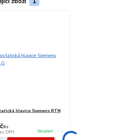
jící zboží
1
atická hlavice Siemens RTN
č
/
ks
Skladem > 2 ks
ez DPH