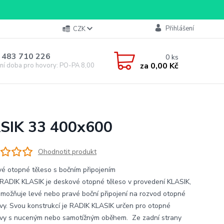
Přihlášení
CZK
 483 710 226
0
ks
za
0,00 Kč
ní doba pro hovory: PO-PA 8,00-16,00
ASIK 33 400x600
Ohodnotit produkt
é otopné těleso s bočním připojením
RADIK KLASIK je deskové otopné těleso v provedení KLASIK,
umožňuje levé nebo pravé boční připojení na rozvod otopné
vy. Svou konstrukcí je RADIK KLASIK určen pro otopné
vy s nuceným nebo samotížným oběhem. Ze zadní strany