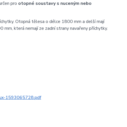
určen pro
otopné soustavy s nuceným nebo
íchytky. Otopná tělesa o délce 1800 mm a delší mají
0 mm, která nemají ze zadní strany navařeny příchytky.
alux-1593065728.pdf