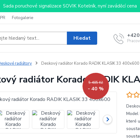
Sada poruchové signalizace SOVIK Kotelník, nyní zaváděcí cena
PR
Fotogalerie
+420
Hledat
Pracov
eskové radiátory
Deskový radiátor Korado RADIK KLASIK 33 400x600
ový radiátor Korado RADIK KL
5 485 Kč
- 40 %
Deskov
Model 
které 
sousta
sousta