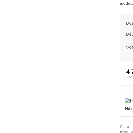
modelu
Dos
Dél
Vý
4 
3 9
Nák
Číslo
produkt