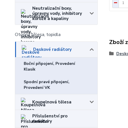
Neutralizační boxy,
úpravny vody, inhibitory
koroze a kapaliny
Otopná tělesa, topidla
Zboží 
Deskové radiátory
Desko
Boční připojení, Provedení
Klasik
Spodní pravé připojení,
Provedení VK
Koupelnová tělesa
Příslušenství pro
radiátory