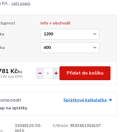
 RA...
celý popis
tupnost
info v obchodě
ka
ška
781 Kč
/
ks
Přidat do košíku
51 Kč
bez DPH
Splátková kalkulačka
up na splátky
33040120-50-
EAN kód:
8592651004107
u:
0010