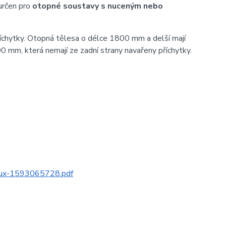
určen pro
otopné soustavy s nuceným nebo
íchytky. Otopná tělesa o délce 1800 mm a delší mají
0 mm, která nemají ze zadní strany navařeny příchytky.
alux-1593065728.pdf