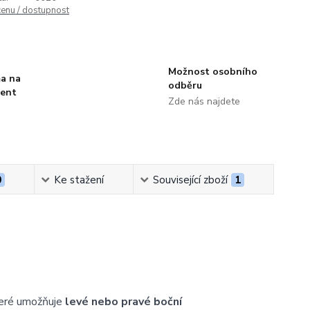
cenu / dostupnost
Možnost osobního
a na
odběru
ment
Zde nás najdete
0
Ke stažení
Související zboží
1
teré umožňuje
levé nebo pravé boční