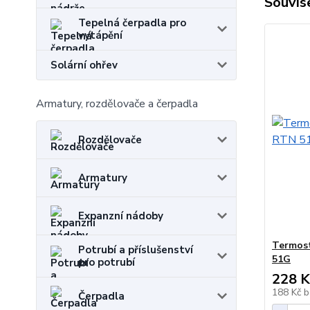
Souvise
Tepelná čerpadla pro
vytápění
Solární ohřev
Armatury, rozdělovače a čerpadla
Rozdělovače
Armatury
Expanzní nádoby
Termost
Potrubí a příslušenství
51G
pro potrubí
228 K
188 Kč
b
Čerpadla