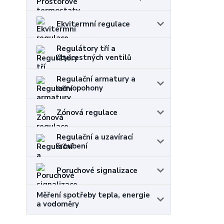
Ekvitermní regulace
Regulátory tří a
čtyřcestných ventilů
Regulační armatury a
servopohony
Zónová regulace
Regulační a uzavírací
šroubení
Poruchové signalizace
Měření spotřeby tepla, energie
a vodoměry