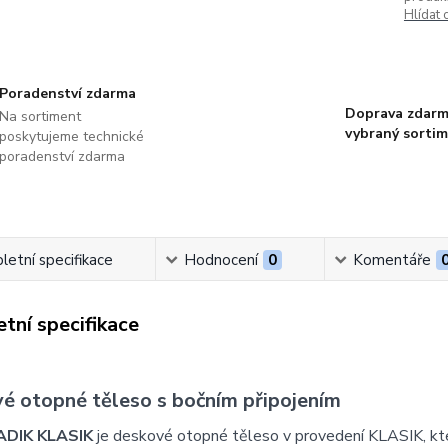
Hlídat 
Poradenství zdarma
Doprava zdarm
Na sortiment
vybraný sorti
poskytujeme technické
poradenství zdarma
etní specifikace
Hodnocení
0
Komentáře
tní specifikace
é otopné těleso s bočním připojením
ADIK KLASIK
je deskové otopné těleso v provedení KLASIK, k