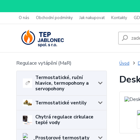
O nás
Obchodní podmínky
Jak nakupovat
Kontakty
GD
Regulace vytápění (MaR)
Úvod
D
Desk
Termostatické, ruční
hlavice, termopohony a
servopohony
Termostatické ventily
Chytrá regulace cirkulace
teplé vody
Prostorové termostaty