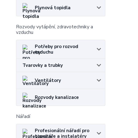
Plynová topidla
Rozvody vytápění, zdravotechniky a
vzduchu
Potřeby pro rozvod
vzduchu
Tvarovky a trubky
Ventilátory
Rozvody kanalizace
Nářadí
Profesionální nářadí pro
topenáře a instalatéry