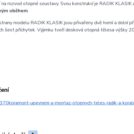
í
na rozvod otopné soustavy. Svou konstrukcí je RADIK KLASIK 
ným oběhem
.
strany modelu RADIK KLASIK jsou přivařeny dvě horní a dolní př
h šest příchytek. Výjimku tvoří desková otopná tělesa výšky 20
žení
370koramont-upevneni-a-montaz-otopnych-teles-radik-a-kor