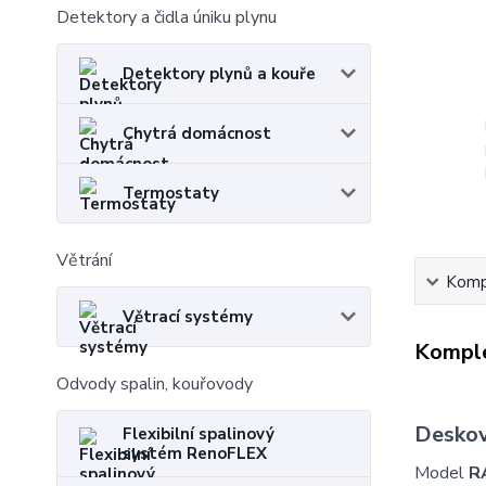
Detektory a čidla úniku plynu
Detektory plynů a kouře
Chytrá domácnost
Termostaty
Větrání
Kompl
Větrací systémy
Komple
Odvody spalin, kouřovody
Deskov
Flexibilní spalinový
systém RenoFLEX
Model
R