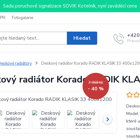
Sada poruchové signalizace SOVIK Kotelník, nyní zaváděcí cena
PR
Fotogalerie
+420
Hledat
Pracov
eskové radiátory
Deskový radiátor Korado RADIK KLASIK 33 400x120
ový radiátor Korado RADIK KL
7 968 Kč
- 40 %
Deskov
Model 
které 
sousta
sousta