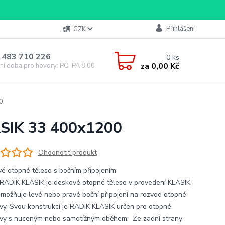
Přihlášení
CZK
 483 710 226
0
ks
za
0,00 Kč
ní doba pro hovory: PO-PA 8,00-16,00
0
ASIK 33 400x1200
Ohodnotit produkt
é otopné těleso s bočním připojením
RADIK KLASIK je deskové otopné těleso v provedení KLASIK,
umožňuje levé nebo pravé boční připojení na rozvod otopné
vy. Svou konstrukcí je RADIK KLASIK určen pro otopné
vy s nuceným nebo samotížným oběhem. Ze zadní strany