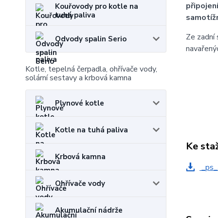
připojen
Kouřovody pro kotle na
tuhá paliva
samotíž
Ze zadní 
Odvody spalin Serio
navařenýc
Kotle, tepelná čerpadla, ohřívače vody,
solární sestavy a krbová kamna
Plynové kotle
Kotle na tuhá paliva
Ke sta
Krbová kamna
_ps_
Ohřívače vody
Akumulační nádrže