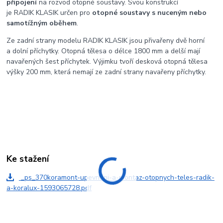
připojení
na rozvod otopné soustavy. Svou konstrukcí
je RADIK KLASIK určen pro
otopné soustavy s nuceným nebo
samotížným oběhem
.
Ze zadní strany modelu RADIK KLASIK jsou přivařeny dvě horní
a dolní příchytky. Otopná tělesa o délce 1800 mm a delší mají
navařených šest příchytek. Výjimku tvoří desková otopná tělesa
výšky 200 mm, která nemají ze zadní strany navařeny příchytky.
Ke stažení
_ps_370koramont-upevneni-a-montaz-otopnych-teles-radik-
a-koralux-1593065728.pdf