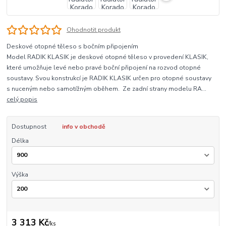
Ohodnotit produkt
Deskové otopné těleso s bočním připojením
Model RADIK KLASIK je deskové otopné těleso v provedení KLASIK,
které umožňuje levé nebo pravé boční připojení na rozvod otopné
soustavy. Svou konstrukcí je RADIK KLASIK určen pro otopné soustavy
s nuceným nebo samotížným oběhem. Ze zadní strany modelu RA...
celý popis
Dostupnost
info v obchodě
Délka
Výška
3 313 Kč
/
ks