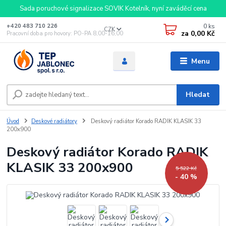
Sada poruchové signalizace SOVIK Kotelník, nyní zaváděcí cena
0
ks
+420 483 710 226
CZK
za
0,00 Kč
Pracovní doba pro hovory: PO-PA 8,00-16,00
Menu
Hledat
Úvod
Deskové radiátory
Deskový radiátor Korado RADIK KLASIK 33
200x900
Deskový radiátor Korado RADIK
KLASIK 33 200x900
5 522 Kč
- 40 %