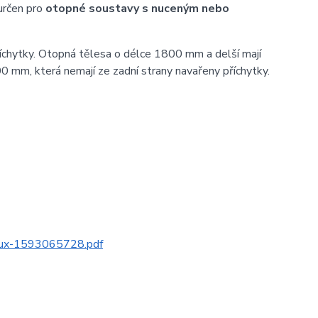
určen pro
otopné soustavy s nuceným nebo
íchytky. Otopná tělesa o délce 1800 mm a delší mají
0 mm, která nemají ze zadní strany navařeny příchytky.
alux-1593065728.pdf