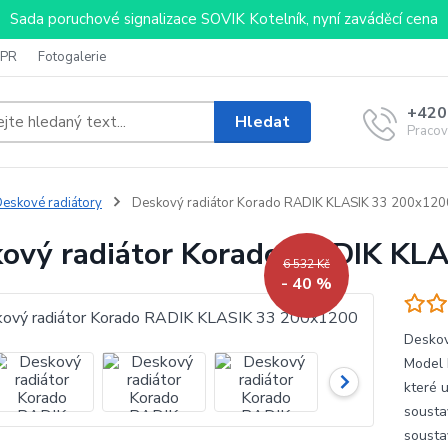
Sada poruchové signalizace SOVIK Kotelník, nyní zaváděcí cena
PR
Fotogalerie
+420
Hledat
Pracov
eskové radiátory
Deskový radiátor Korado RADIK KLASIK 33 200x120
ový radiátor Korado RADIK KL
6 532 Kč
- 40 %
Deskov
Model 
které 
sousta
sousta