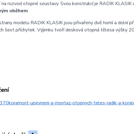
í
na rozvod otopné soustavy. Svou konstrukcí je RADIK KLASIK 
ným oběhem
.
strany modelu RADIK KLASIK jsou přivařeny dvě horní a dolní př
h šest příchytek. Výjimku tvoří desková otopná tělesa výšky 20
žení
370koramont-upevneni-a-montaz-otopnych-teles-radik-a-kor