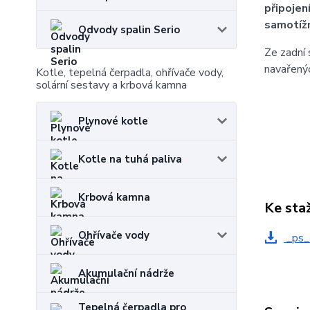
připojen
samotíž
Odvody spalin Serio
Ze zadní 
navařenýc
Kotle, tepelná čerpadla, ohřívače vody,
solární sestavy a krbová kamna
Plynové kotle
Kotle na tuhá paliva
Krbová kamna
Ke sta
Ohřívače vody
_ps_
Akumulační nádrže
Tepelná čerpadla pro