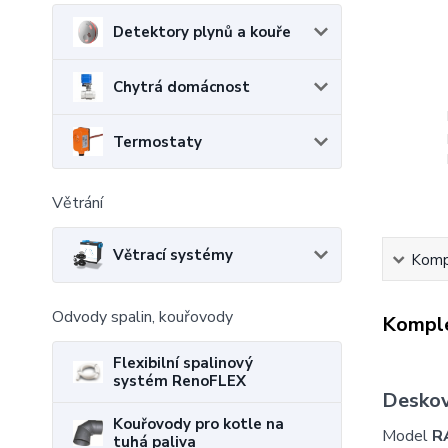
Detektory plynů a kouře
Chytrá domácnost
Termostaty
Větrání
Větrací systémy
Kompl
Odvody spalin, kouřovody
Komple
Flexibilní spalinový
systém RenoFLEX
Deskov
Kouřovody pro kotle na
Model
R
tuhá paliva