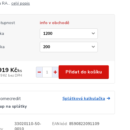
 RA...
celý popis
tupnost
info v obchodě
ka
ška
919 Kč
/
ks
Přidat do košíku
39 Kč
bez DPH
Splátková kalkulačka
up na splátky
33020110-50-
EAN kód:
8590822091109
u:
0010