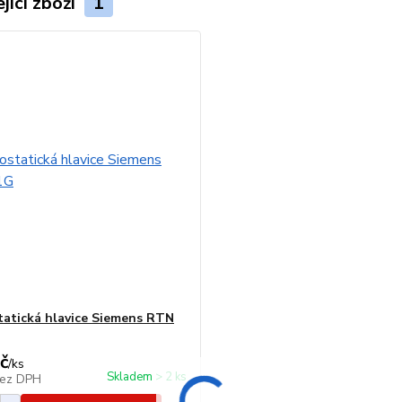
jící zboží
1
atická hlavice Siemens RTN
č
/
ks
Skladem > 2 ks
ez DPH