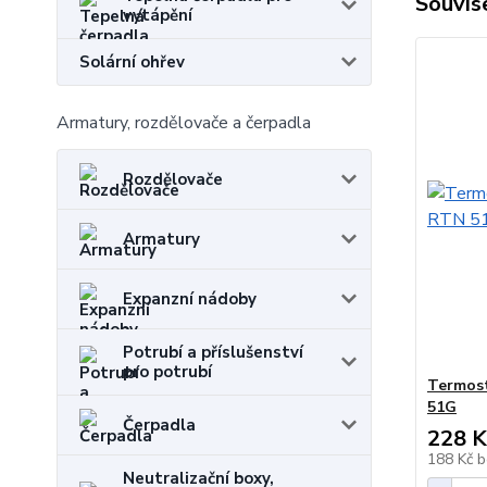
Souvise
vytápění
Solární ohřev
Armatury, rozdělovače a čerpadla
Rozdělovače
Armatury
Expanzní nádoby
Potrubí a příslušenství
pro potrubí
Termost
51G
Čerpadla
228 K
188 Kč
b
Neutralizační boxy,