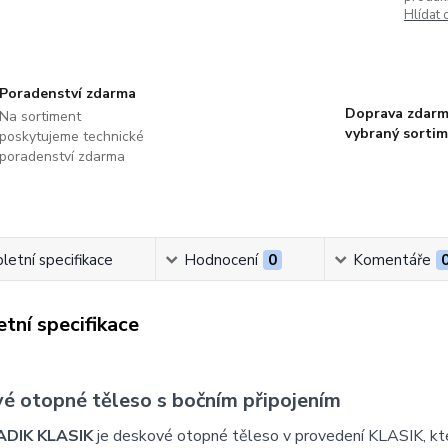
Hlídat 
Poradenství zdarma
Doprava zdarm
Na sortiment
vybraný sorti
poskytujeme technické
poradenství zdarma
etní specifikace
Hodnocení
0
Komentáře
tní specifikace
é otopné těleso s bočním připojením
ADIK KLASIK
je deskové otopné těleso v provedení KLASIK, k