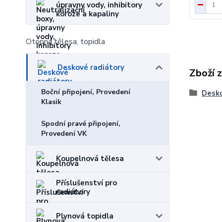
úpravny vody, inhibitory
koroze a kapaliny
Otopná tělesa, topidla
Deskové radiátory
Zboží 
Boční připojení, Provedení
Desko
Klasik
Spodní pravé připojení,
Provedení VK
Koupelnová tělesa
Příslušenství pro
radiátory
Plynová topidla