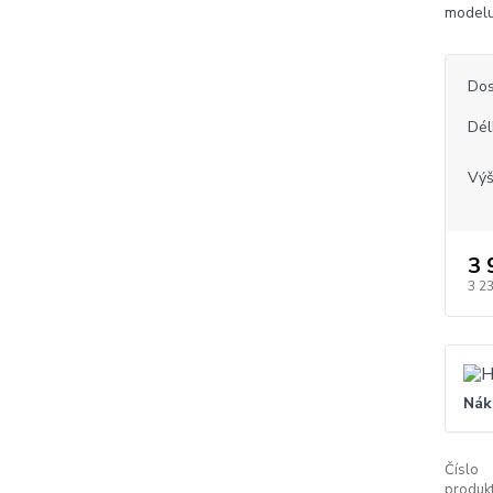
modelu
Dos
Dél
Vý
3 
3 2
Nák
Číslo
produkt