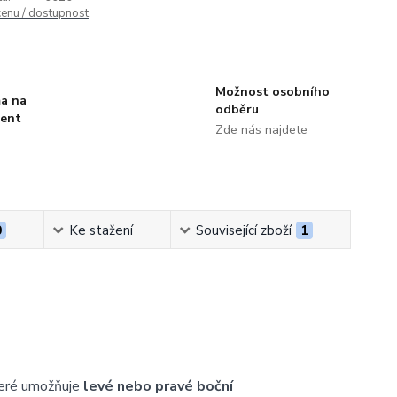
cenu / dostupnost
Možnost osobního
a na
odběru
ment
Zde nás najdete
0
Ke stažení
Související zboží
1
teré umožňuje
levé nebo pravé boční