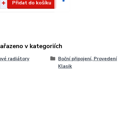
Přidat do košíku
zařazeno v kategoriích
vé radiátory
Boční připojení, Provedení
Klasik