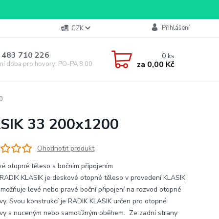
Přihlášení
CZK
 483 710 226
0
ks
za
0,00 Kč
ní doba pro hovory: PO-PA 8,00-16,00
0
ASIK 33 200x1200
Ohodnotit produkt
é otopné těleso s bočním připojením
RADIK KLASIK je deskové otopné těleso v provedení KLASIK,
umožňuje levé nebo pravé boční připojení na rozvod otopné
vy. Svou konstrukcí je RADIK KLASIK určen pro otopné
vy s nuceným nebo samotížným oběhem. Ze zadní strany