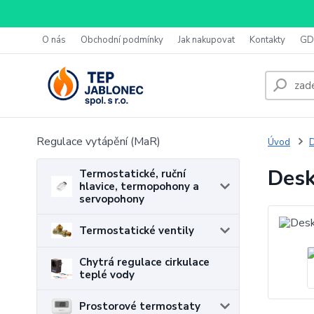
O nás
Obchodní podmínky
Jak nakupovat
Kontakty
GD
Regulace vytápění (MaR)
Úvod
D
Desk
Termostatické, ruční
hlavice, termopohony a
servopohony
Termostatické ventily
Chytrá regulace cirkulace
teplé vody
Prostorové termostaty