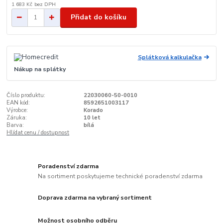
1 683 Kč
bez DPH
Přidat do košíku
Splátková kalkulačka
Nákup na splátky
Číslo produktu:
22030060-50-0010
EAN kód:
8592651003117
Výrobce:
Korado
Záruka:
10 let
Barva:
bílá
Hlídat cenu / dostupnost
Poradenství zdarma
Na sortiment poskytujeme technické poradenství zdarma
Doprava zdarma na vybraný sortiment
Možnost osobního odběru