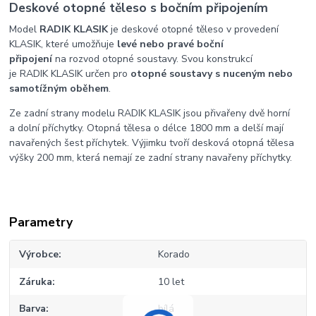
Deskové otopné těleso s bočním připojením
Model
RADIK KLASIK
je deskové otopné těleso v provedení
KLASIK, které umožňuje
levé nebo pravé boční
připojení
na rozvod otopné soustavy. Svou konstrukcí
je RADIK KLASIK určen pro
otopné soustavy s nuceným nebo
samotížným oběhem
.
Ze zadní strany modelu RADIK KLASIK jsou přivařeny dvě horní
a dolní příchytky. Otopná tělesa o délce 1800 mm a delší mají
navařených šest příchytek. Výjimku tvoří desková otopná tělesa
výšky 200 mm, která nemají ze zadní strany navařeny příchytky.
Parametry
Výrobce
Korado
Záruka
10 let
Barva
bílá