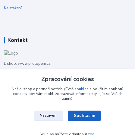
Ke stažení:
Kontakt
E shop: www.protopeni.cz
+420 483 710 226
Zpracování cookies
Pracovní doba pro hovory: PO-PA 8,00-16,00
Náš e-shop a partneři potřebují Váš
souhlas
s použitím souborů
cookies, aby Vám mohli zobrazovat informace týkající se Vašich
info@protopeni.cz
zájmů.
Souhlasím
Nastavení
Souhlas můžete odmítnout
zde
.