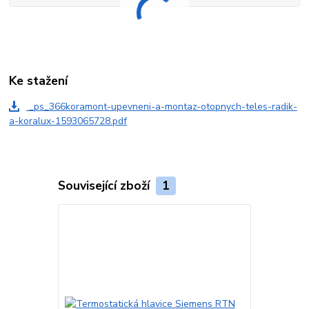
Ke stažení
_ps_366koramont-upevneni-a-montaz-otopnych-teles-radik-
a-koralux-1593065728.pdf
Související zboží
1