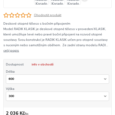
Ohodnotit produkt
Deskové otopné těleso s bočním připojením
Model RADIK KLASIK je deskové otopné těleso v provedení KLASIK,
které umožňuje levé nebo pravé boční připojení na rozvod otopné
soustavy. Svou konstrukcí je RADIK KLASIK určen pro otopné soustavy
s nuceným nebo samotížným oběhem. Ze zadní strany modelu RADI...
celý popis
Dostupnost
info v obchodě
Délka
Výška
2 036 Kč
/
ks