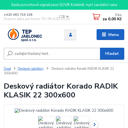
Sada poruchové signalizace SOVIK Kotelník, nyní zaváděcí cena
0
ks
+420 483 710 226
CZK
za
0,00 Kč
Pracovní doba pro hovory: PO-PA 8,00-16,00
Menu
Hledat
Úvod
Deskové radiátory
Deskový radiátor Korado RADIK KLASIK 22
300x600
Deskový radiátor Korado RADIK
KLASIK 22 300x600