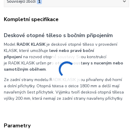
Související zboží
1
Kompletní specifikace
Deskové otopné těleso s bočním připojením
Model
RADIK KLASIK
je deskové otopné těleso v provedení
KLASIK, které umožňuje
levé nebo pravé boční
připojení
na rozvod otopné soustavy. Svou konstrukcí
je RADIK KLASIK určen pro
otopné soustavy s nuceným nebo
samotížným oběhem
.
Ze zadní strany modelu RADIK KLASIK jsou přivařeny dvě horní
a dolní příchytky. Otopná tělesa o délce 1800 mm a delší mají
navařených šest příchytek. Výjimku tvoří desková otopná tělesa
výšky 200 mm, která nemají ze zadní strany navařeny příchytky.
Parametry