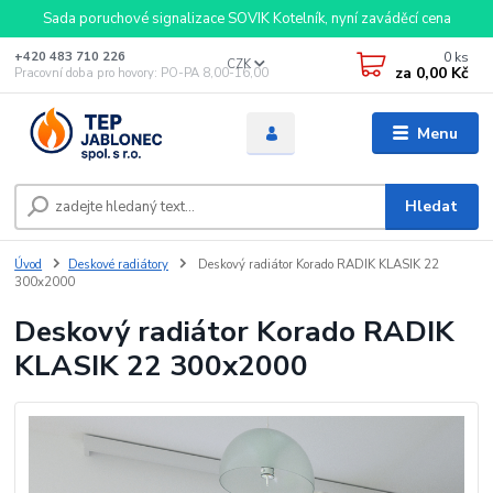
Sada poruchové signalizace SOVIK Kotelník, nyní zaváděcí cena
0
ks
+420 483 710 226
CZK
za
0,00 Kč
Pracovní doba pro hovory: PO-PA 8,00-16,00
Menu
Hledat
Úvod
Deskové radiátory
Deskový radiátor Korado RADIK KLASIK 22
300x2000
Deskový radiátor Korado RADIK
KLASIK 22 300x2000