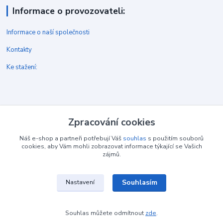
Informace o provozovateli:
Informace o naší společnosti
Kontakty
Ke stažení:
Kontakt
Zpracování cookies
Náš e-shop a partneři potřebují Váš
souhlas
s použitím souborů
cookies, aby Vám mohli zobrazovat informace týkající se Vašich
zájmů.
E shop: www.protopeni.cz
+420 483 710 226
Souhlasím
Nastavení
Pracovní doba pro hovory: PO-PA 8,00-16,00
info@protopeni.cz
Souhlas můžete odmítnout
zde
.