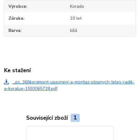
Výrobce
Korado
Záruka
10 let
Barva
bílá
Ke stažení
_ps_366koramont-upevneni-a-montaz-otopnych-teles-radik-
a-koralux-1593065728.pdf
Související zboží
1