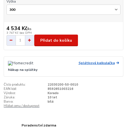
Výška
4 534 Kč
/
ks
3 747 Kč
bez DPH
Přidat do košíku
Splátková kalkulačka
Nákup na splátky
Číslo produktu:
22030200-50-0010
EAN kód:
8592651003216
Výrobce:
Korado
Záruka:
10 let
Barva:
bílá
Hlídat cenu / dostupnost
Poradenství zdarma