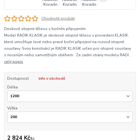
Ohodnotit produkt
Deskové otopné těleso s bočním připojením
Model RADIK KLASIK je deskové otopné těleso v provedení KLASIK,
které umožňuje levé nebo pravé boční připojení na rozvod otopné
soustavy. Svou konstrukcí je RADIK KLASIK určen pro otopné soustavy
s nuceným nebo samotížným oběhem. Ze zadní strany modelu RADI...
celý popis
Dostupnost
info v obchodě
Délka
Výška
2 824 Kč
/
ks