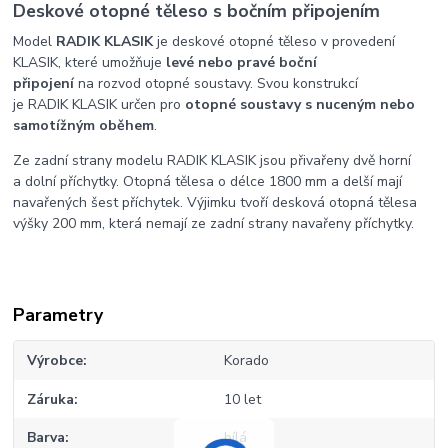
Deskové otopné těleso s bočním připojením
Model
RADIK KLASIK
je deskové otopné těleso v provedení
KLASIK, které umožňuje
levé nebo pravé boční
připojení
na rozvod otopné soustavy. Svou konstrukcí
je RADIK KLASIK určen pro
otopné soustavy s nuceným nebo
samotížným oběhem
.
Ze zadní strany modelu RADIK KLASIK jsou přivařeny dvě horní
a dolní příchytky. Otopná tělesa o délce 1800 mm a delší mají
navařených šest příchytek. Výjimku tvoří desková otopná tělesa
výšky 200 mm, která nemají ze zadní strany navařeny příchytky.
Parametry
Výrobce
Korado
Záruka
10 let
Barva
bílá