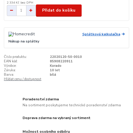
2 334 Kč
bez DPH
Přidat do košíku
Splátková kalkulačka
Nákup na splátky
Číslo produktu:
22020120-50-0010
EAN kód:
85908220911
Výrobce:
Korado
Záruka:
10 let
Barva:
bílá
Hlídat cenu / dostupnost
Poradenství zdarma
Na sortiment poskytujeme technické poradenství zdarma
Doprava zdarma na vybraný sortiment
Možnost osobního odběru