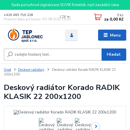
Sada poruchové signalizace SOVIK Kotelník, nyní zaváděcí cena
0
ks
+420 483 710 226
CZK
za
0,00 Kč
Pracovní doba pro hovory: PO-PA 8,00-16,00
Menu
Hledat
Úvod
Deskové radiátory
Deskový radiátor Korado RADIK KLASIK 22
200x1200
Deskový radiátor Korado RADIK
KLASIK 22 200x1200