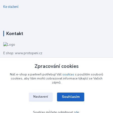
Ke stažení:
Kontakt
E shop: www.protopeni.cz
+420 483 710 226
Zpracování cookies
Pracovní doba pro hovory: PO-PA 8,00-16,00
Náš e-shop a partneři potřebují Váš
souhlas
s použitím souborů
cookies, aby Vám mohli zobrazovat informace týkající se Vašich
info@protopeni.cz
zájmů.
Souhlasím
Nastavení
Souhlas můžete odmítnout
zde
.