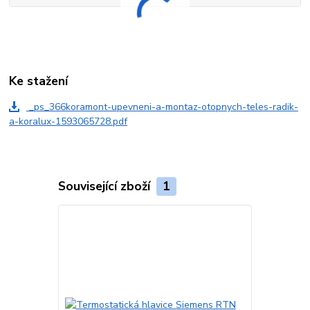
Ke stažení
_ps_366koramont-upevneni-a-montaz-otopnych-teles-radik-
a-koralux-1593065728.pdf
Související zboží
1