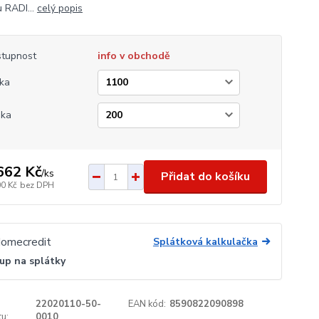
 RADI...
celý popis
tupnost
info v obchodě
ka
ška
662 Kč
/
ks
Přidat do košíku
00 Kč
bez DPH
Splátková kalkulačka
up na splátky
22020110-50-
EAN kód:
8590822090898
u:
0010