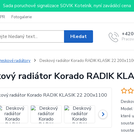
Sada poruchové signalizace SOVIK Kotelník, nyní zaváděcí cena
PR
Fotogalerie
+420
Hledat
Pracov
eskové radiátory
Deskový radiátor Korado RADIK KLASIK 22 200x110
ový radiátor Korado RADIK KL
Deskov
Model 
které 
sousta
sousta