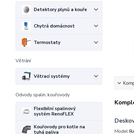
Detektory plynů a kouře
Chytrá domácnost
Termostaty
Větrání
Větrací systémy
Kompl
Odvody spalin, kouřovody
Komple
Flexibilní spalinový
systém RenoFLEX
Deskov
Kouřovody pro kotle na
Model
R
tuhá paliva