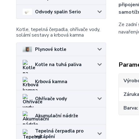
připojen
Odvody spalin Serio
samotíž
Ze zadní 
Kotle, tepelná čerpadla, ohřívače vody,
navařenýc
solární sestavy a krbová kamna
Plynové kotle
Param
Kotle na tuhá paliva
Výrob
Krbová kamna
Záruk
Ohřívače vody
Barva
Akumulační nádrže
Tepelná čerpadla pro
vytápění