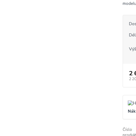
modelu
Dos
Dél
Vý
2 
2 2
Nák
Číslo
produkt