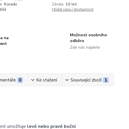
e:
Korado
Záruka:
10 let
bílá
Hlídat cenu / dostupnost
Možnost osobního
a na
odběru
ment
Zde nás najdete
mentáře
0
Ke stažení
Související zboží
1
teré umožňuje
levé nebo pravé boční