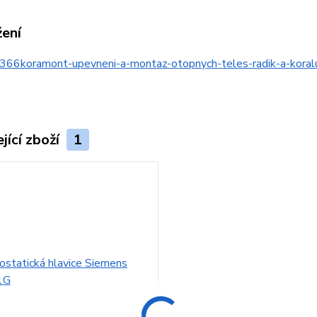
žení
366koramont-upevneni-a-montaz-otopnych-teles-radik-a-kor
jící zboží
1