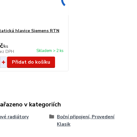
atická hlavice Siemens RTN
č
/
ks
Skladem > 2 ks
ez DPH
Přidat do košíku
zařazeno v kategoriích
vé radiátory
Boční připojení, Provedení
Klasik