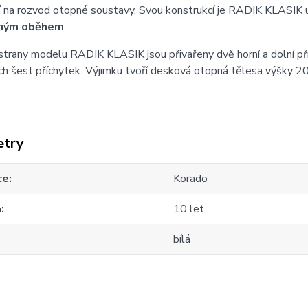
í
na rozvod otopné soustavy. Svou konstrukcí je RADIK KLASIK 
ným oběhem
.
strany modelu RADIK KLASIK jsou přivařeny dvě horní a dolní př
h šest příchytek. Výjimku tvoří desková otopná tělesa výšky 20
etry
ce
Korado
a
10 let
bílá