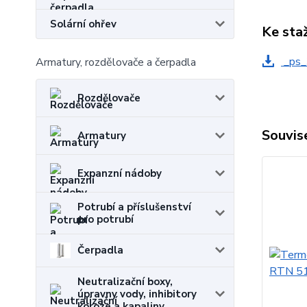
Solární ohřev
Ke sta
_ps_
Armatury, rozdělovače a čerpadla
Rozdělovače
Souvise
Armatury
Expanzní nádoby
Potrubí a příslušenství
pro potrubí
Čerpadla
Neutralizační boxy,
úpravny vody, inhibitory
koroze a kapaliny