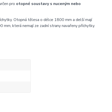
určen pro
otopné soustavy s nuceným nebo
íchytky. Otopná tělesa o délce 1800 mm a delší mají
0 mm, která nemají ze zadní strany navařeny příchytky.