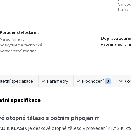
Výrobc
Barva:
Poradenství zdarma
Doprava zdarm
Na sortiment
vybraný sorti
poskytujeme technické
poradenství zdarma
etní specifikace
Parametry
Hodnocení
0
Ko
tní specifikace
é otopné těleso s bočním připojením
ADIK KLASIK
je deskové otopné těleso v provedení KLASIK, k