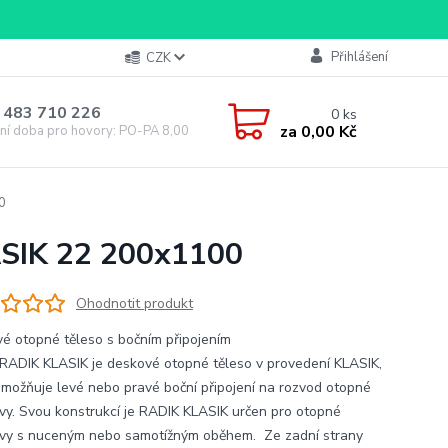
Přihlášení
CZK
 483 710 226
0
ks
za
0,00 Kč
ní doba pro hovory: PO-PA 8,00-16,00
0
ASIK 22 200x1100
Ohodnotit produkt
é otopné těleso s bočním připojením
RADIK KLASIK je deskové otopné těleso v provedení KLASIK,
umožňuje levé nebo pravé boční připojení na rozvod otopné
vy. Svou konstrukcí je RADIK KLASIK určen pro otopné
vy s nuceným nebo samotížným oběhem. Ze zadní strany