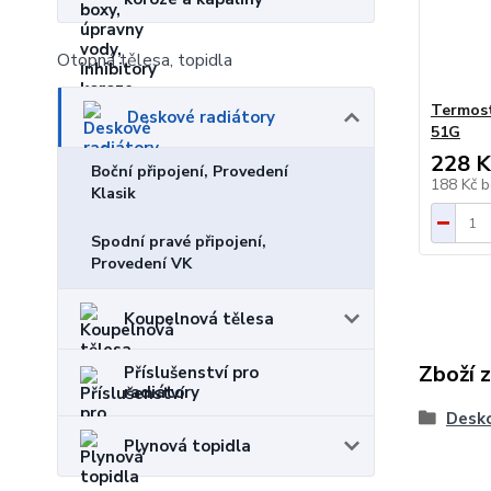
Otopná tělesa, topidla
Termost
Deskové radiátory
51G
228 K
Boční připojení, Provedení
188 Kč
b
Klasik
Spodní pravé připojení,
Provedení VK
Koupelnová tělesa
Zboží 
Příslušenství pro
radiátory
Desko
Plynová topidla