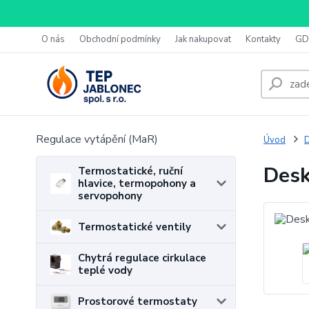
O nás
Obchodní podmínky
Jak nakupovat
Kontakty
GD
Regulace vytápění (MaR)
Úvod
D
Desk
Termostatické, ruční
hlavice, termopohony a
servopohony
Termostatické ventily
Chytrá regulace cirkulace
teplé vody
Prostorové termostaty