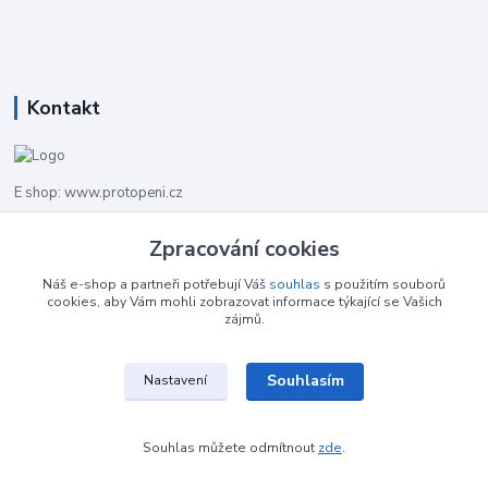
Kontakt
E shop: www.protopeni.cz
+420 483 710 226
Zpracování cookies
Pracovní doba pro hovory: PO-PA 8,00-16,00
Náš e-shop a partneři potřebují Váš
souhlas
s použitím souborů
cookies, aby Vám mohli zobrazovat informace týkající se Vašich
info@protopeni.cz
zájmů.
Souhlasím
Nastavení
Souhlas můžete odmítnout
zde
.
Vytvořeno na
Eshop-rychle.cz