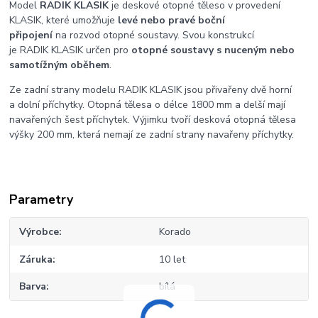
Model
RADIK KLASIK
je deskové otopné těleso v provedení
KLASIK, které umožňuje
levé nebo pravé boční
připojení
na rozvod otopné soustavy. Svou konstrukcí
je RADIK KLASIK určen pro
otopné soustavy s nuceným nebo
samotížným oběhem
.
Ze zadní strany modelu RADIK KLASIK jsou přivařeny dvě horní
a dolní příchytky. Otopná tělesa o délce 1800 mm a delší mají
navařených šest příchytek. Výjimku tvoří desková otopná tělesa
výšky 200 mm, která nemají ze zadní strany navařeny příchytky.
Parametry
Výrobce
Korado
Záruka
10 let
Barva
bílá