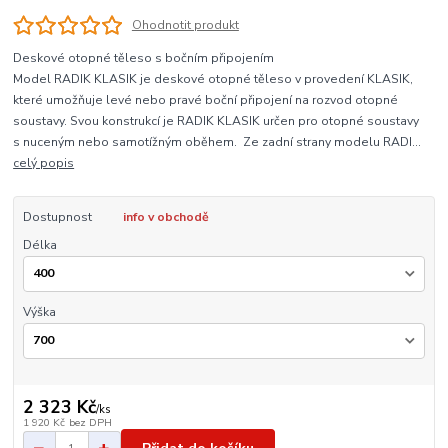
Ohodnotit produkt
Deskové otopné těleso s bočním připojením
Model RADIK KLASIK je deskové otopné těleso v provedení KLASIK,
které umožňuje levé nebo pravé boční připojení na rozvod otopné
soustavy. Svou konstrukcí je RADIK KLASIK určen pro otopné soustavy
s nuceným nebo samotížným oběhem. Ze zadní strany modelu RADI...
celý popis
Dostupnost
info v obchodě
Délka
Výška
2 323 Kč
/
ks
1 920 Kč
bez DPH