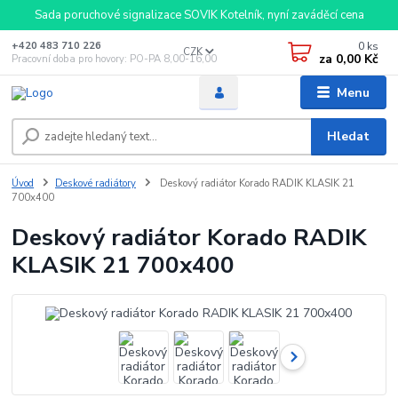
Sada poruchové signalizace SOVIK Kotelník, nyní zaváděcí cena
0
ks
+420 483 710 226
CZK
za
0,00 Kč
Pracovní doba pro hovory: PO-PA 8,00-16,00
Menu
Hledat
Úvod
Deskové radiátory
Deskový radiátor Korado RADIK KLASIK 21
700x400
Deskový radiátor Korado RADIK
KLASIK 21 700x400