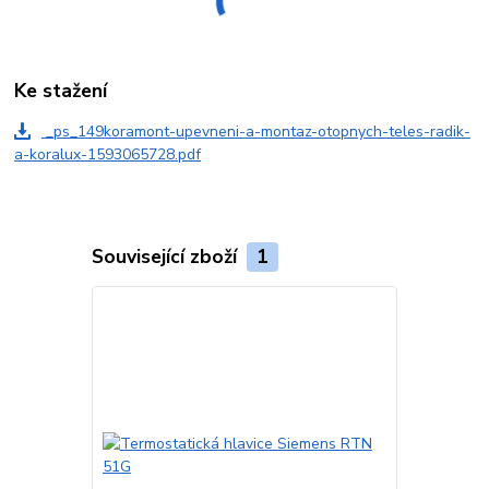
Ke stažení
_ps_149koramont-upevneni-a-montaz-otopnych-teles-radik-
a-koralux-1593065728.pdf
Související zboží
1