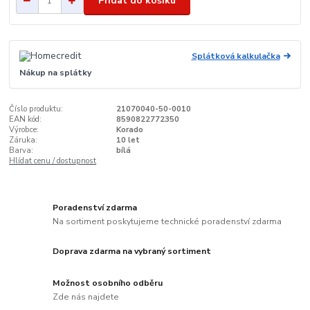
Přidat do košíku
Splátková kalkulačka
Nákup na splátky
Číslo produktu:
21070040-50-0010
EAN kód:
8590822772350
Výrobce:
Korado
Záruka:
10 let
Barva:
bílá
Hlídat cenu / dostupnost
Poradenství zdarma
Na sortiment poskytujeme technické poradenství zdarma
Doprava zdarma na vybraný sortiment
Možnost osobního odběru
Zde nás najdete