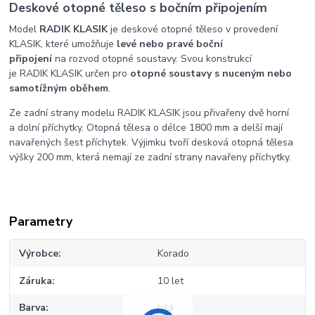
Deskové otopné těleso s bočním připojením
Model
RADIK KLASIK
je deskové otopné těleso v provedení
KLASIK, které umožňuje
levé nebo pravé boční
připojení
na rozvod otopné soustavy. Svou konstrukcí
je RADIK KLASIK určen pro
otopné soustavy s nuceným nebo
samotížným oběhem
.
Ze zadní strany modelu RADIK KLASIK jsou přivařeny dvě horní
a dolní příchytky. Otopná tělesa o délce 1800 mm a delší mají
navařených šest příchytek. Výjimku tvoří desková otopná tělesa
výšky 200 mm, která nemají ze zadní strany navařeny příchytky.
Parametry
Výrobce
Korado
Záruka
10 let
Barva
bílá