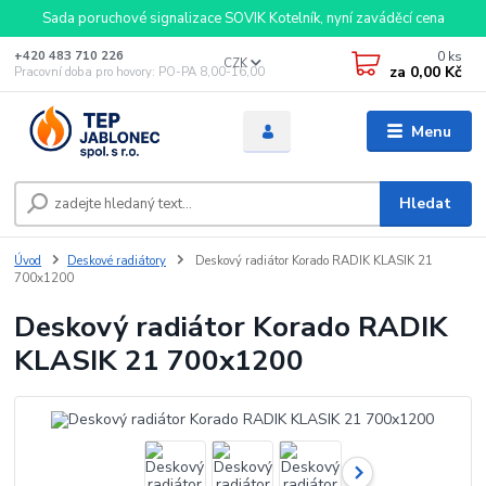
Sada poruchové signalizace SOVIK Kotelník, nyní zaváděcí cena
0
ks
+420 483 710 226
CZK
za
0,00 Kč
Pracovní doba pro hovory: PO-PA 8,00-16,00
Menu
Hledat
Úvod
Deskové radiátory
Deskový radiátor Korado RADIK KLASIK 21
700x1200
Deskový radiátor Korado RADIK
KLASIK 21 700x1200