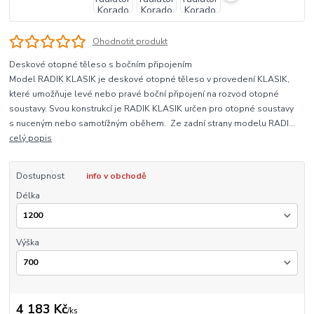
Ohodnotit produkt
Deskové otopné těleso s bočním připojením
Model RADIK KLASIK je deskové otopné těleso v provedení KLASIK,
které umožňuje levé nebo pravé boční připojení na rozvod otopné
soustavy. Svou konstrukcí je RADIK KLASIK určen pro otopné soustavy
s nuceným nebo samotížným oběhem. Ze zadní strany modelu RADI...
celý popis
Dostupnost
info v obchodě
Délka
Výška
4 183 Kč
/
ks