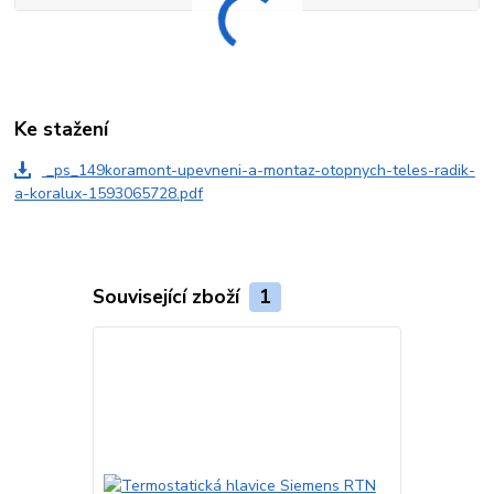
Ke stažení
_ps_149koramont-upevneni-a-montaz-otopnych-teles-radik-
a-koralux-1593065728.pdf
Související zboží
1