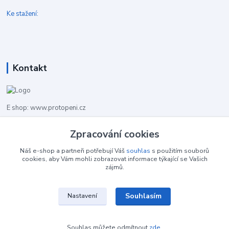
Ke stažení:
Kontakt
E shop: www.protopeni.cz
+420 483 710 226
Zpracování cookies
Pracovní doba pro hovory: PO-PA 8,00-16,00
Náš e-shop a partneři potřebují Váš
souhlas
s použitím souborů
cookies, aby Vám mohli zobrazovat informace týkající se Vašich
info@protopeni.cz
zájmů.
Souhlasím
Nastavení
Souhlas můžete odmítnout
zde
.