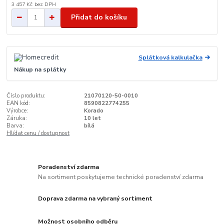
3 457 Kč
bez DPH
Přidat do košíku
Splátková kalkulačka
Nákup na splátky
Číslo produktu:
21070120-50-0010
EAN kód:
8590822774255
Výrobce:
Korado
Záruka:
10 let
Barva:
bílá
Hlídat cenu / dostupnost
Poradenství zdarma
Na sortiment poskytujeme technické poradenství zdarma
Doprava zdarma na vybraný sortiment
Možnost osobního odběru