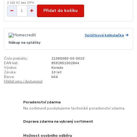
2 342 Kč
bez DPH
Přidat do košíku
Splátková kalkulačka
Nákup na splátky
Číslo produktu:
21060080-50-0010
EAN kód:
8592651002844
Výrobce:
Korado
Záruka:
10 let
Barva:
bílá
Hlídat cenu / dostupnost
Poradenství zdarma
Na sortiment poskytujeme technické poradenství zdarma
Doprava zdarma na vybraný sortiment
Možnost osobního odběru