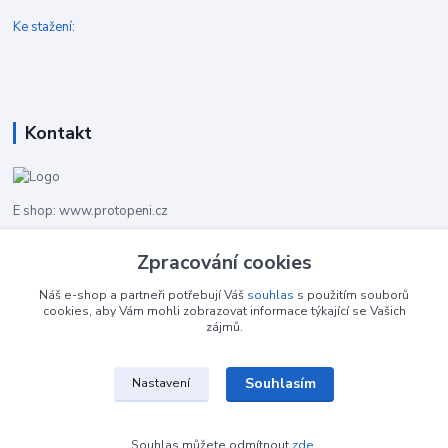
Ke stažení:
Kontakt
E shop: www.protopeni.cz
+420 483 710 226
Zpracování cookies
Pracovní doba pro hovory: PO-PA 8,00-16,00
Náš e-shop a partneři potřebují Váš
souhlas
s použitím souborů
cookies, aby Vám mohli zobrazovat informace týkající se Vašich
info@protopeni.cz
zájmů.
Souhlasím
Nastavení
Souhlas můžete odmítnout
zde
.