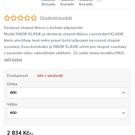
Ohodnotit produkt
Deskové otopné těleso s bočním připojením
Model RADIK KLASIK je deskové otopné těleso v provedení KLASIK,
které umožňuje levé nebo pravé boční připojení na rozvod otopné
soustavy. Svou konstrukcí je RADIK KLASIK určen pro otopné soustavy
s nuceným nebo samotížným oběhem. Ze zadní strany modelu RADI...
celý popis
Dostupnost
info v obchodě
Délka
Výška
2 834 Kč
/
ks