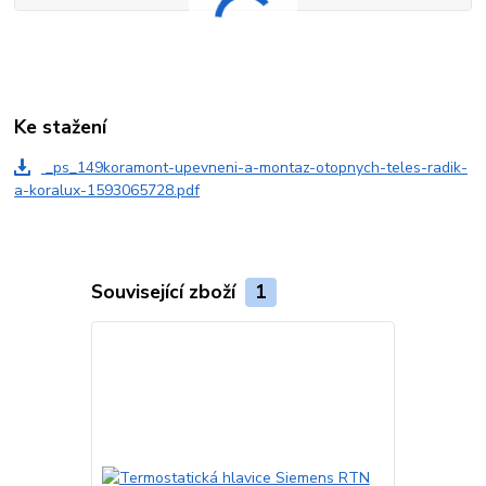
Ke stažení
_ps_149koramont-upevneni-a-montaz-otopnych-teles-radik-
a-koralux-1593065728.pdf
Související zboží
1