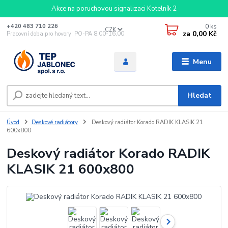
Akce na poruchovou signalizaci Kotelník 2
0
ks
+420 483 710 226
CZK
za
0,00 Kč
Pracovní doba pro hovory: PO-PA 8,00-16,00
Menu
Hledat
Úvod
Deskové radiátory
Deskový radiátor Korado RADIK KLASIK 21
600x800
Deskový radiátor Korado RADIK
KLASIK 21 600x800