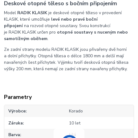
Deskové otopné těleso s bočním připojením
Model
RADIK KLASIK
je deskové otopné těleso v provedení
KLASIK, které umožňuje
levé nebo pravé boční
připojení
na rozvod otopné soustavy. Svou konstrukcí
je RADIK KLASIK určen pro
otopné soustavy s nuceným nebo
samotížným oběhem
.
Ze zadní strany modelu RADIK KLASIK jsou přivařeny dvě horní
a dolní příchytky. Otopná tělesa o délce 1800 mm a delší mají
navařených šest příchytek. Výjimku tvoří desková otopná tělesa
výšky 200 mm, která nemají ze zadní strany navařeny příchytky.
Parametry
Výrobce
Korado
Záruka
10 let
Barva
bílá