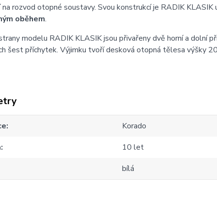
í
na rozvod otopné soustavy. Svou konstrukcí je RADIK KLASIK 
ným oběhem
.
strany modelu RADIK KLASIK jsou přivařeny dvě horní a dolní př
h šest příchytek. Výjimku tvoří desková otopná tělesa výšky 20
etry
ce
Korado
a
10 let
bílá