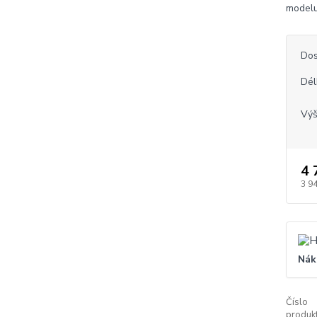
modelu
Dos
Dél
Vý
4 
3 9
Nák
Číslo
produkt