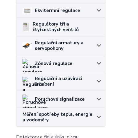
Ekvitermní regulace
Regulátory tří a
čtyřcestných ventilů
Regulační armatury a
servopohony
Zónová regulace
Regulační a uzavírací
šroubení
Poruchové signalizace
Měření spotřeby tepla, energie
a vodoměry
Detektory a čidla úniku plynu