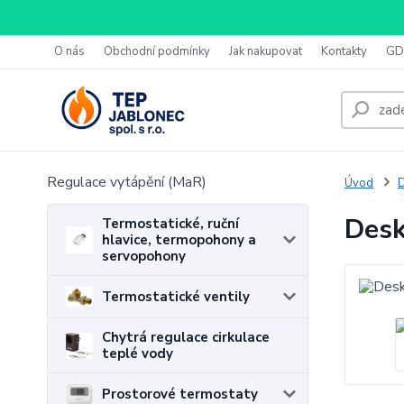
O nás
Obchodní podmínky
Jak nakupovat
Kontakty
GD
Regulace vytápění (MaR)
Úvod
D
Desk
Termostatické, ruční
hlavice, termopohony a
servopohony
Termostatické ventily
Chytrá regulace cirkulace
teplé vody
Prostorové termostaty