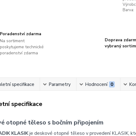
Výrobc
Barva:
Poradenství zdarma
Doprava zdarm
Na sortiment
vybraný sorti
poskytujeme technické
poradenství zdarma
etní specifikace
Parametry
Hodnocení
0
Ko
tní specifikace
é otopné těleso s bočním připojením
ADIK KLASIK
je deskové otopné těleso v provedení KLASIK, k