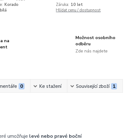
e:
Korado
Záruka:
10 let
bílá
Hlídat cenu / dostupnost
Možnost osobního
a na
odběru
ment
Zde nás najdete
mentáře
0
Ke stažení
Související zboží
1
teré umožňuje
levé nebo pravé boční