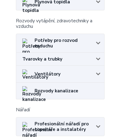
Plynová topidla
Rozvody vytápění, zdravotechniky a
vzduchu
Potřeby pro rozvod
vzduchu
Tvarovky a trubky
Ventilátory
Rozvody kanalizace
Nářadí
Profesionální nářadí pro
topenáře a instalatéry