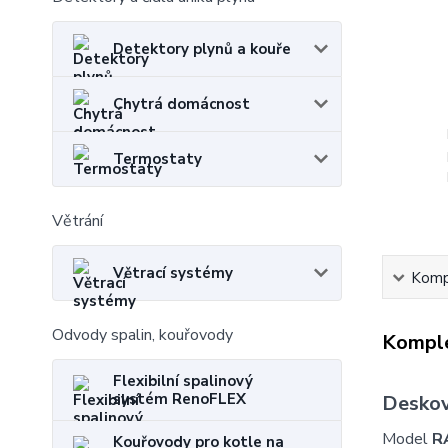
Detektory plynů a kouře
Chytrá domácnost
Termostaty
Větrání
Větrací systémy
Kompl
Odvody spalin, kouřovody
Komple
Flexibilní spalinový
systém RenoFLEX
Deskov
Model
R
Kouřovody pro kotle na