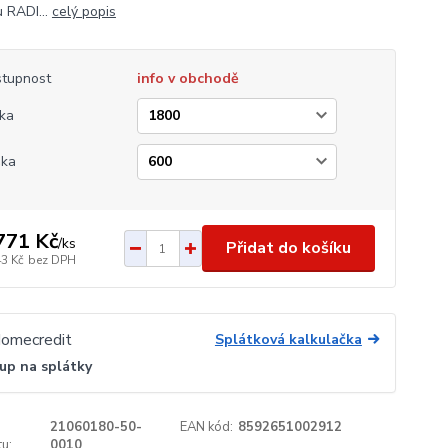
 RADI...
celý popis
tupnost
info v obchodě
ka
ška
771 Kč
/
ks
Přidat do košíku
43 Kč
bez DPH
Splátková kalkulačka
up na splátky
21060180-50-
EAN kód:
8592651002912
u:
0010