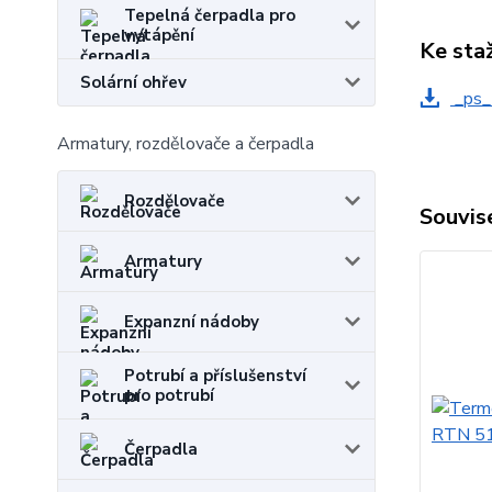
Tepelná čerpadla pro
vytápění
Ke sta
Solární ohřev
_ps_
Armatury, rozdělovače a čerpadla
Rozdělovače
Souvise
Armatury
Expanzní nádoby
Potrubí a příslušenství
pro potrubí
Čerpadla