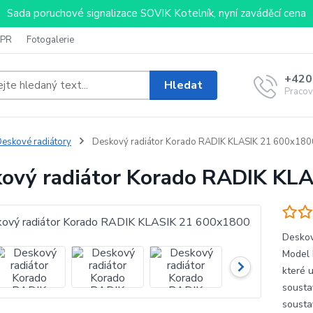
Sada poruchové signalizace SOVIK Kotelník, nyní zaváděcí cena
PR
Fotogalerie
+420
Hledat
Pracov
eskové radiátory
Deskový radiátor Korado RADIK KLASIK 21 600x180
ový radiátor Korado RADIK KL
Deskov
Model 
které 
sousta
sousta