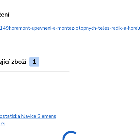
žení
149koramont-upevneni-a-montaz-otopnych-teles-radik-a-kor
jící zboží
1