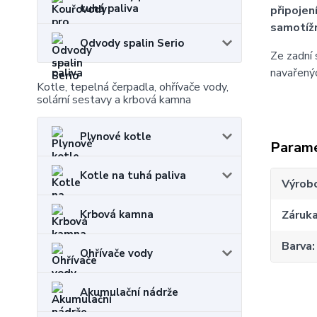
tuhá paliva
připojen
samotíž
Odvody spalin Serio
Ze zadní 
navařenýc
Kotle, tepelná čerpadla, ohřívače vody,
solární sestavy a krbová kamna
Plynové kotle
Param
Kotle na tuhá paliva
Výrob
Záruk
Krbová kamna
Barva
Ohřívače vody
Akumulační nádrže