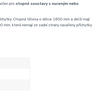
určen pro
otopné soustavy s nuceným nebo
íchytky. Otopná tělesa o délce 1800 mm a delší mají
0 mm, která nemají ze zadní strany navařeny příchytky.