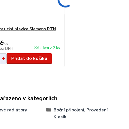
atická hlavice Siemens RTN
č
/
ks
Skladem > 2 ks
ez DPH
Přidat do košíku
zařazeno v kategoriích
vé radiátory
Boční připojení, Provedení
Klasik