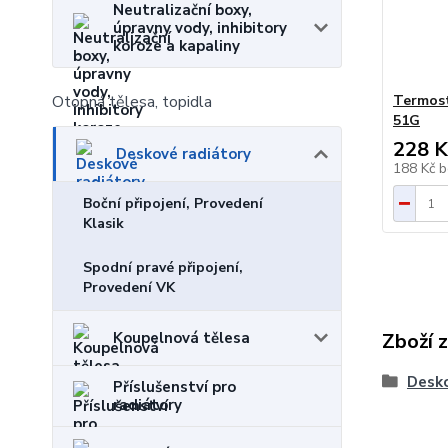
Neutralizační boxy,
úpravny vody, inhibitory
koroze a kapaliny
Termost
Otopná tělesa, topidla
51G
228 K
Deskové radiátory
188 Kč
b
Boční připojení, Provedení
Klasik
Spodní pravé připojení,
Provedení VK
Zboží 
Koupelnová tělesa
Desko
Příslušenství pro
radiátory