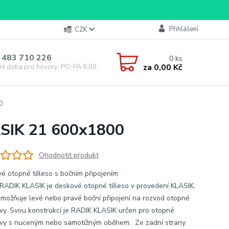
Přihlášení
CZK
 483 710 226
0
ks
za
0,00 Kč
ní doba pro hovory: PO-PA 8,00-16,00
0
ASIK 21 600x1800
Ohodnotit produkt
é otopné těleso s bočním připojením
RADIK KLASIK je deskové otopné těleso v provedení KLASIK,
umožňuje levé nebo pravé boční připojení na rozvod otopné
vy. Svou konstrukcí je RADIK KLASIK určen pro otopné
vy s nuceným nebo samotížným oběhem. Ze zadní strany