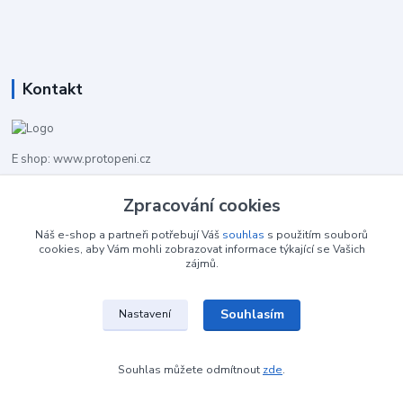
Kontakt
E shop: www.protopeni.cz
+420 483 710 226
Zpracování cookies
Pracovní doba pro hovory: PO-PA 8,00-16,00
Náš e-shop a partneři potřebují Váš
souhlas
s použitím souborů
cookies, aby Vám mohli zobrazovat informace týkající se Vašich
info@protopeni.cz
zájmů.
Souhlasím
Nastavení
Souhlas můžete odmítnout
zde
.
Vytvořeno na
Eshop-rychle.cz