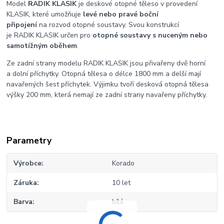
Model
RADIK KLASIK
je deskové otopné těleso v provedení
KLASIK, které umožňuje
levé nebo pravé boční
připojení
na rozvod otopné soustavy. Svou konstrukcí
je RADIK KLASIK určen pro
otopné soustavy s nuceným nebo
samotížným oběhem
.
Ze zadní strany modelu RADIK KLASIK jsou přivařeny dvě horní
a dolní příchytky. Otopná tělesa o délce 1800 mm a delší mají
navařených šest příchytek. Výjimku tvoří desková otopná tělesa
výšky 200 mm, která nemají ze zadní strany navařeny příchytky.
Parametry
Výrobce
Korado
Záruka
10 let
Barva
bílá