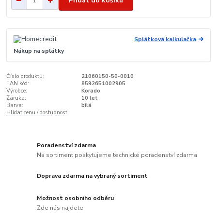
Přidat do košíku
Splátková kalkulačka
Nákup na splátky
Číslo produktu:
21060150-50-0010
EAN kód:
8592651002905
Výrobce:
Korado
Záruka:
10 let
Barva:
bílá
Hlídat cenu / dostupnost
Poradenství zdarma
Na sortiment poskytujeme technické poradenství zdarma
Doprava zdarma na vybraný sortiment
Možnost osobního odběru
Zde nás najdete