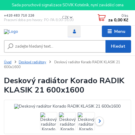
Sada poruchové signalizace SOVIK Kotelník, nyní zaváděcí cena
0
ks
+420 483 710 226
CZK
za
0,00 Kč
Pracovní doba pro hovory: PO-PA 8,00-16,00
Menu
Hledat
Úvod
Deskové radiátory
Deskový radiátor Korado RADIK KLASIK 21
600x1600
Deskový radiátor Korado RADIK
KLASIK 21 600x1600