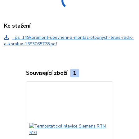
Ke stažení
_ps_149koramont-upevneni-a-montaz-otopnych-teles-radik-
a-koralux-1593065728.pdf
Související zboží
1