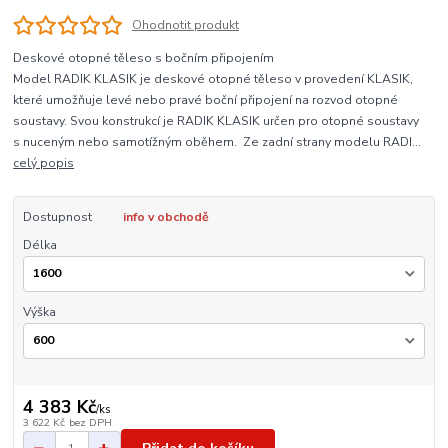
Ohodnotit produkt
Deskové otopné těleso s bočním připojením
Model RADIK KLASIK je deskové otopné těleso v provedení KLASIK,
které umožňuje levé nebo pravé boční připojení na rozvod otopné
soustavy. Svou konstrukcí je RADIK KLASIK určen pro otopné soustavy
s nuceným nebo samotížným oběhem. Ze zadní strany modelu RADI...
celý popis
Dostupnost
info v obchodě
Délka
Výška
4 383 Kč
/
ks
3 622 Kč
bez DPH