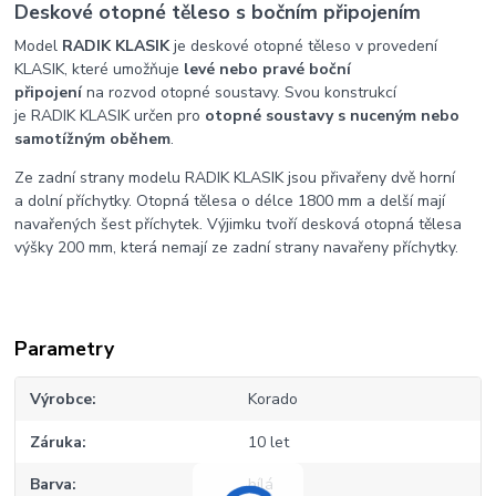
Deskové otopné těleso s bočním připojením
Model
RADIK KLASIK
je deskové otopné těleso v provedení
KLASIK, které umožňuje
levé nebo pravé boční
připojení
na rozvod otopné soustavy. Svou konstrukcí
je RADIK KLASIK určen pro
otopné soustavy s nuceným nebo
samotížným oběhem
.
Ze zadní strany modelu RADIK KLASIK jsou přivařeny dvě horní
a dolní příchytky. Otopná tělesa o délce 1800 mm a delší mají
navařených šest příchytek. Výjimku tvoří desková otopná tělesa
výšky 200 mm, která nemají ze zadní strany navařeny příchytky.
Parametry
Výrobce
Korado
Záruka
10 let
Barva
bílá