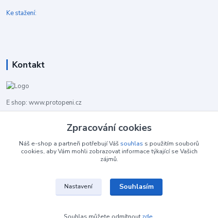
Ke stažení:
Kontakt
E shop: www.protopeni.cz
+420 483 710 226
Zpracování cookies
Pracovní doba pro hovory: PO-PA 8,00-16,00
Náš e-shop a partneři potřebují Váš
souhlas
s použitím souborů
cookies, aby Vám mohli zobrazovat informace týkající se Vašich
info@protopeni.cz
zájmů.
Souhlasím
Nastavení
Souhlas můžete odmítnout
zde
.