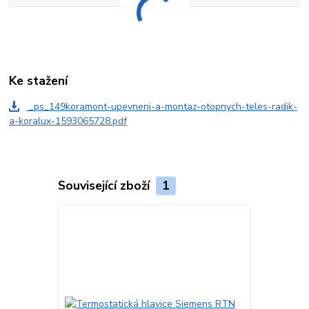
Ke stažení
_ps_149koramont-upevneni-a-montaz-otopnych-teles-radik-
a-koralux-1593065728.pdf
Související zboží
1