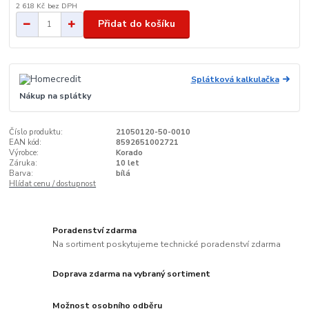
2 618 Kč
bez DPH
Přidat do košíku
Splátková kalkulačka
Nákup na splátky
Číslo produktu:
21050120-50-0010
EAN kód:
8592651002721
Výrobce:
Korado
Záruka:
10 let
Barva:
bílá
Hlídat cenu / dostupnost
Poradenství zdarma
Na sortiment poskytujeme technické poradenství zdarma
Doprava zdarma na vybraný sortiment
Možnost osobního odběru