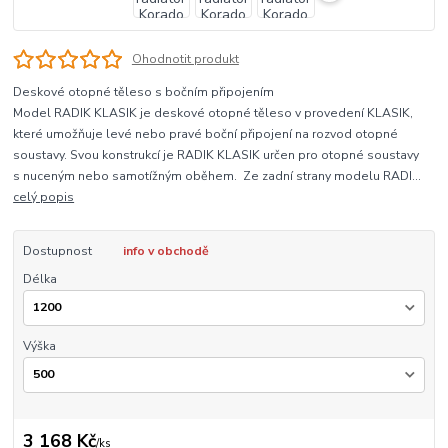
Ohodnotit produkt
Deskové otopné těleso s bočním připojením
Model RADIK KLASIK je deskové otopné těleso v provedení KLASIK,
které umožňuje levé nebo pravé boční připojení na rozvod otopné
soustavy. Svou konstrukcí je RADIK KLASIK určen pro otopné soustavy
s nuceným nebo samotížným oběhem. Ze zadní strany modelu RADI...
celý popis
Dostupnost
info v obchodě
Délka
Výška
3 168 Kč
/
ks