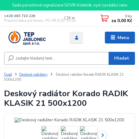
Sada poruchové signalizace SOVIK Kotelník, nyní zaváděcí cena
0
ks
+420 483 710 226
CZK
za
0,00 Kč
Pracovní doba pro hovory: PO-PA 8,00-16,00
Menu
Hledat
Úvod
Deskové radiátory
Deskový radiátor Korado RADIK KLASIK 21
500x1200
Deskový radiátor Korado RADIK
KLASIK 21 500x1200