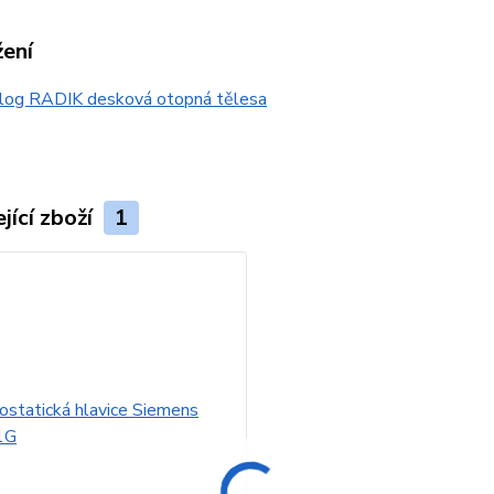
žení
log RADIK desková otopná tělesa
jící zboží
1