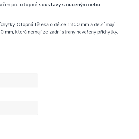
určen pro
otopné soustavy s nuceným nebo
íchytky. Otopná tělesa o délce 1800 mm a delší mají
0 mm, která nemají ze zadní strany navařeny příchytky.