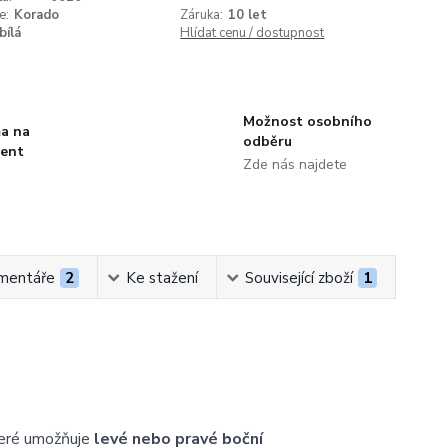
e:
Korado
Záruka:
10 let
bílá
Hlídat cenu / dostupnost
Možnost osobního
a na
odběru
ment
Zde nás najdete
mentáře
2
Ke stažení
Související zboží
1
teré umožňuje
levé nebo pravé boční