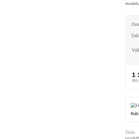
modelu
Dos
Dél
Vý
1 
955
Nák
Číslo
produkt