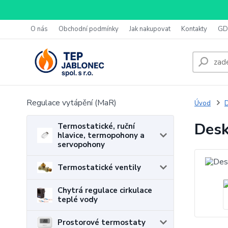
O nás
Obchodní podmínky
Jak nakupovat
Kontakty
GD
Regulace vytápění (MaR)
Úvod
D
Desk
Termostatické, ruční
hlavice, termopohony a
servopohony
Termostatické ventily
Chytrá regulace cirkulace
teplé vody
Prostorové termostaty