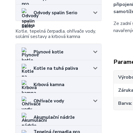
připojen
samotíž
Odvody spalin Serio
Ze zadní 
navařenýc
Kotle, tepelná čerpadla, ohřívače vody,
solární sestavy a krbová kamna
Plynové kotle
Param
Kotle na tuhá paliva
Výrob
Krbová kamna
Záruk
Ohřívače vody
Barva
Akumulační nádrže
Tepelná čerpadla pro