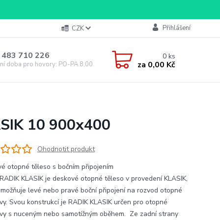
Přihlášení
CZK
 483 710 226
0
ks
za
0,00 Kč
ní doba pro hovory: PO-PA 8,00-16,00
ASIK 10 900x400
Ohodnotit produkt
é otopné těleso s bočním připojením
RADIK KLASIK je deskové otopné těleso v provedení KLASIK,
umožňuje levé nebo pravé boční připojení na rozvod otopné
vy. Svou konstrukcí je RADIK KLASIK určen pro otopné
vy s nuceným nebo samotížným oběhem. Ze zadní strany