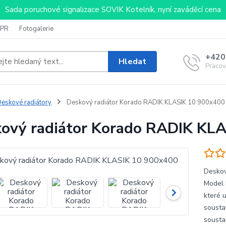
Sada poruchové signalizace SOVIK Kotelník, nyní zaváděcí cena
PR
Fotogalerie
+420
Hledat
Pracov
eskové radiátory
Deskový radiátor Korado RADIK KLASIK 10 900x400
ový radiátor Korado RADIK KL
Deskov
Model 
které 
sousta
sousta