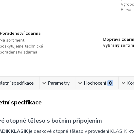
Výrobc
Barva:
Poradenství zdarma
Doprava zdarm
Na sortiment
vybraný sorti
poskytujeme technické
poradenství zdarma
etní specifikace
Parametry
Hodnocení
0
Ko
tní specifikace
é otopné těleso s bočním připojením
ADIK KLASIK
je deskové otopné těleso v provedení KLASIK, k