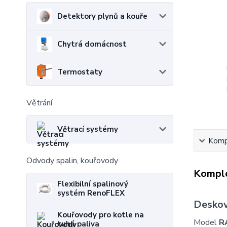
Detektory plynů a kouře
Chytrá domácnost
Termostaty
Větrání
Větrací systémy
Kompl
Odvody spalin, kouřovody
Komple
Flexibilní spalinový
systém RenoFLEX
Deskov
Kouřovody pro kotle na
Model
R
tuhá paliva