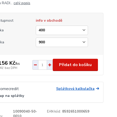
 RADI...
celý popis
tupnost
info v obchodě
ka
ška
156 Kč
/
ks
Přidat do košíku
 Kč
bez DPH
Splátková kalkulačka
up na splátky
10090040-50-
EAN kód:
8592651000659
u:
0010