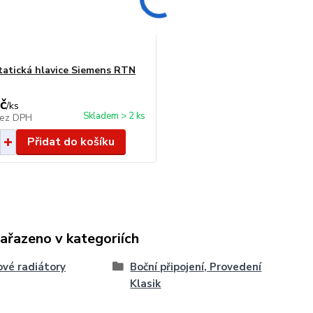
atická hlavice Siemens RTN
č
/
ks
Skladem > 2 ks
ez DPH
Přidat do košíku
zařazeno v kategoriích
vé radiátory
Boční připojení, Provedení
Klasik