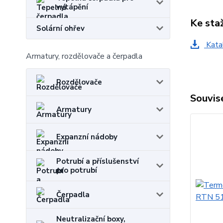
vytápění
Ke sta
Solární ohřev
Kata
Armatury, rozdělovače a čerpadla
Rozdělovače
Souvise
Armatury
Expanzní nádoby
Potrubí a příslušenství
pro potrubí
Čerpadla
Neutralizační boxy,