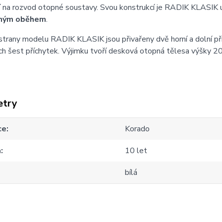
í
na rozvod otopné soustavy. Svou konstrukcí je RADIK KLASIK 
ným oběhem
.
strany modelu RADIK KLASIK jsou přivařeny dvě horní a dolní př
h šest příchytek. Výjimku tvoří desková otopná tělesa výšky 20
etry
ce
Korado
a
10 let
bílá