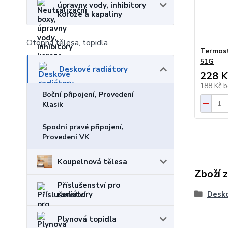
úpravny vody, inhibitory
koroze a kapaliny
Otopná tělesa, topidla
Termost
51G
Deskové radiátory
228 K
188 Kč
b
Boční připojení, Provedení
Klasik
Spodní pravé připojení,
Provedení VK
Koupelnová tělesa
Zboží 
Příslušenství pro
Desko
radiátory
Plynová topidla