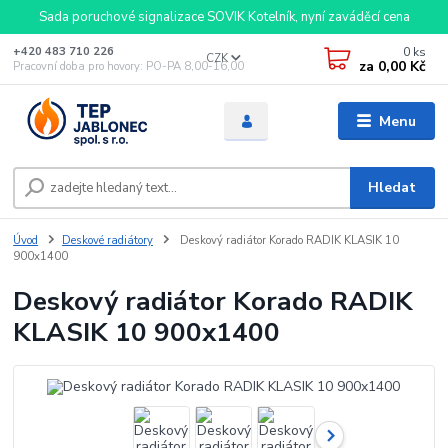
Sada poruchové signalizace SOVIK Kotelník, nyní zaváděcí cena
0
ks
+420 483 710 226
CZK
za
0,00 Kč
Pracovní doba pro hovory: PO-PA 8,00-16,00
Menu
Hledat
Úvod
Deskové radiátory
Deskový radiátor Korado RADIK KLASIK 10
900x1400
Deskový radiátor Korado RADIK
KLASIK 10 900x1400