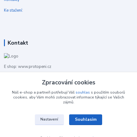
Ke stažení:
Kontakt
E shop: www.protopeni.cz
+420 483 710 226
Zpracování cookies
Pracovní doba pro hovory: PO-PA 8,00-16,00
Náš e-shop a partneři potřebují Váš
souhlas
s použitím souborů
cookies, aby Vám mohli zobrazovat informace týkající se Vašich
info@protopeni.cz
zájmů.
Souhlasím
Nastavení