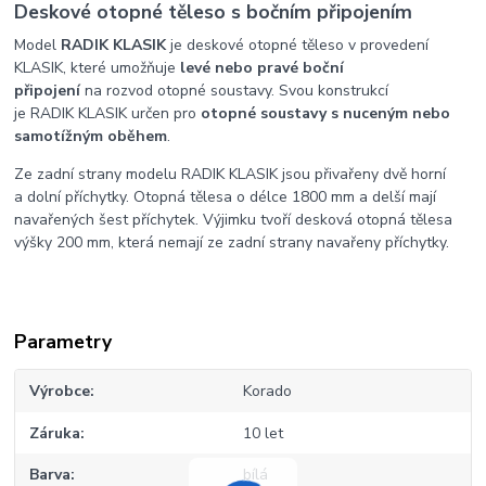
Deskové otopné těleso s bočním připojením
Model
RADIK KLASIK
je deskové otopné těleso v provedení
KLASIK, které umožňuje
levé nebo pravé boční
připojení
na rozvod otopné soustavy. Svou konstrukcí
je RADIK KLASIK určen pro
otopné soustavy s nuceným nebo
samotížným oběhem
.
Ze zadní strany modelu RADIK KLASIK jsou přivařeny dvě horní
a dolní příchytky. Otopná tělesa o délce 1800 mm a delší mají
navařených šest příchytek. Výjimku tvoří desková otopná tělesa
výšky 200 mm, která nemají ze zadní strany navařeny příchytky.
Parametry
Výrobce
Korado
Záruka
10 let
Barva
bílá