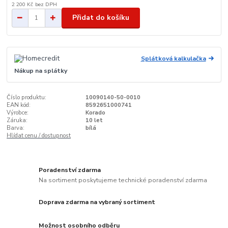
2 200 Kč
bez DPH
Přidat do košíku
Splátková kalkulačka
Nákup na splátky
Číslo produktu:
10090140-50-0010
EAN kód:
8592651000741
Výrobce:
Korado
Záruka:
10 let
Barva:
bílá
Hlídat cenu / dostupnost
Poradenství zdarma
Na sortiment poskytujeme technické poradenství zdarma
Doprava zdarma na vybraný sortiment
Možnost osobního odběru