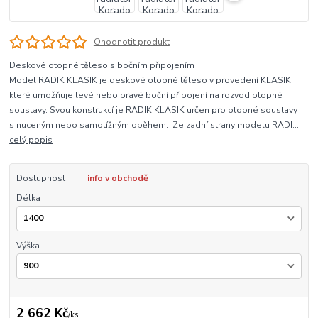
Ohodnotit produkt
Deskové otopné těleso s bočním připojením
Model RADIK KLASIK je deskové otopné těleso v provedení KLASIK,
které umožňuje levé nebo pravé boční připojení na rozvod otopné
soustavy. Svou konstrukcí je RADIK KLASIK určen pro otopné soustavy
s nuceným nebo samotížným oběhem. Ze zadní strany modelu RADI...
celý popis
Dostupnost
info v obchodě
Délka
Výška
2 662 Kč
/
ks