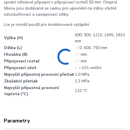
spodní středové připojení s připojovací roztečí 50 mm. Otopná
tělesa jsou dodávaná se sadou pro upevnění na stěnu včetně
odvzdušňovací a zaslepovací zátky.
Lze je rovněž použít pro kombinované vytápění.
690, 900, 1215, 1495, 1810
Výška (H)
mm
Délka (L)
450, 600, 750 mm
Hloubka (B)
35 mm
Připojovací rozteč
50 mm
Připojovací závit
6 × G½ vnitřní
Nejvyšší přípustný provozní přetlak
1,0 MPa
Zkušební přetlak
1,3 MPa
Nejvyšší přípustná provozní
110 °C
teplota (°C)
Parametry