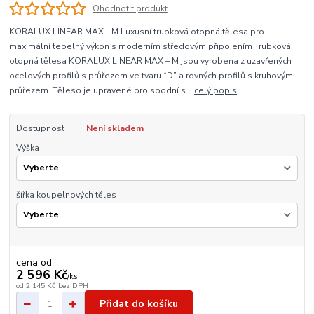
Ohodnotit produkt
KORALUX LINEAR MAX - M Luxusní trubková otopná tělesa pro
maximální tepelný výkon s moderním středovým připojením Trubková
otopná tělesa KORALUX LINEAR MAX – M jsou vyrobena z uzavřených
ocelových profilů s průřezem ve tvaru “D” a rovných profilů s kruhovým
průřezem. Těleso je upravené pro spodní s...
celý popis
Dostupnost
Není skladem
Výška
šířka koupelnových těles
cena od
2 596 Kč
/
ks
od
2 145 Kč
bez DPH
Přidat do košíku