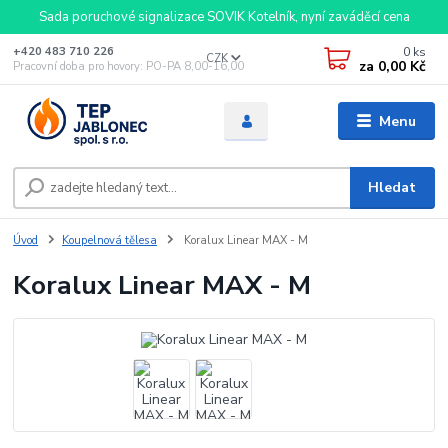
Sada poruchové signalizace SOVIK Kotelník, nyní zaváděcí cena
0
ks
+420 483 710 226
CZK
za
0,00 Kč
Pracovní doba pro hovory: PO-PA 8,00-16,00
Menu
Hledat
Úvod
Koupelnová tělesa
Koralux Linear MAX - M
Koralux Linear MAX - M