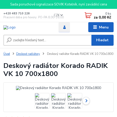
Sada poruchové signalizace SOVIK Kotelník, nyní zaváděcí cena
0
ks
+420 483 710 226
CZK
za
0,00 Kč
Pracovní doba pro hovory: PO-PA 8,00-16,00
Menu
Hledat
Úvod
Deskové radiátory
Deskový radiátor Korado RADIK VK 10 700x1800
Deskový radiátor Korado RADIK
VK 10 700x1800