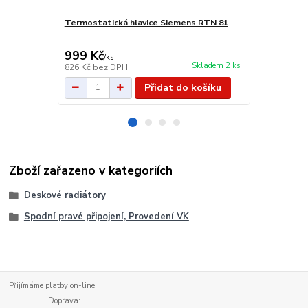
Termostatická hlavice Siemens RTN 81
Siemens RTN
999 Kč
225 Kč
/
ks
/
ks
Skladem 2 ks
826 Kč
bez DPH
186 Kč
bez 
Přidat do košíku
Zboží zařazeno v kategoriích
Deskové radiátory
Spodní pravé připojení, Provedení VK
Přijímáme platby on-line:
Doprava: