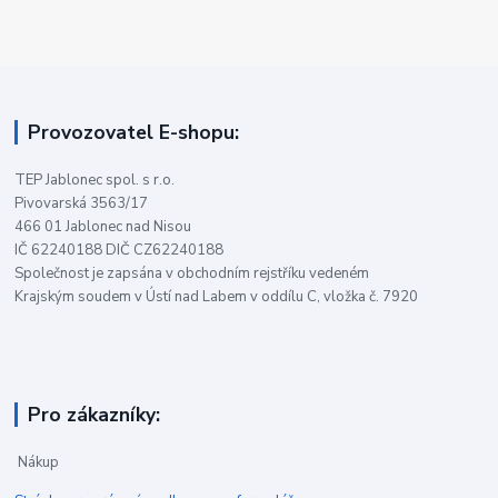
Provozovatel E-shopu:
TEP Jablonec spol. s r.o.
Pivovarská 3563/17
466 01 Jablonec nad Nisou
IČ 62240188 DIČ CZ62240188
Společnost je zapsána v obchodním rejstříku vedeném
Krajským soudem v Ústí nad Labem v oddílu C, vložka č. 7920
Pro zákazníky:
Nákup