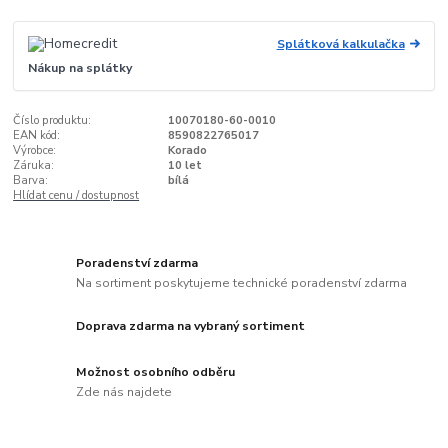
Splátková kalkulačka
Nákup na splátky
Číslo produktu:
10070180-60-0010
EAN kód:
8590822765017
Výrobce:
Korado
Záruka:
10 let
Barva:
bílá
Hlídat cenu / dostupnost
Poradenství zdarma
Na sortiment poskytujeme technické poradenství zdarma
Doprava zdarma na vybraný sortiment
Možnost osobního odběru
Zde nás najdete