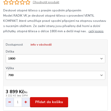
Ohodnotit produkt
Deskové otopné těleso s pravým spodním připojením
Model RADIK VK je deskové otopné těleso v provedení VENTIL
KOMPAKT, které umožňuje pravé spodní připojení na otopnou soustavu
s nuceným oběhem. Ze zadní strany jsou přivařeny dvě horní a dolní
příchytky, otopná tělesa o délce 1800 mm a delší mají nav...
celý popis
Dostupnost
info v obchodě
Délka
Výška
3 899 Kč
/
ks
3 222 Kč
bez DPH
Přidat do košíku