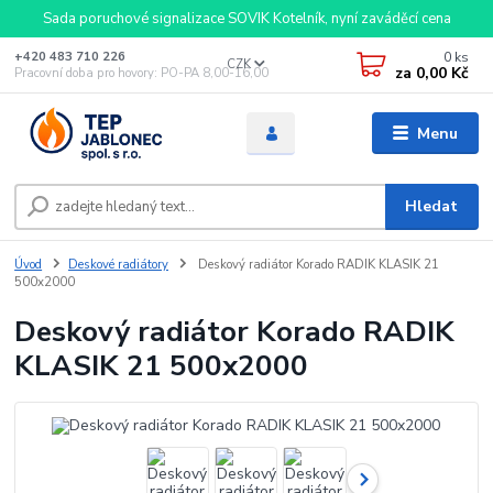
Sada poruchové signalizace SOVIK Kotelník, nyní zaváděcí cena
0
ks
+420 483 710 226
CZK
za
0,00 Kč
Pracovní doba pro hovory: PO-PA 8,00-16,00
Menu
Hledat
Úvod
Deskové radiátory
Deskový radiátor Korado RADIK KLASIK 21
500x2000
Deskový radiátor Korado RADIK
KLASIK 21 500x2000