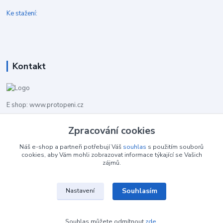
Ke stažení:
Kontakt
E shop: www.protopeni.cz
+420 483 710 226
Zpracování cookies
Pracovní doba pro hovory: PO-PA 8,00-16,00
Náš e-shop a partneři potřebují Váš
souhlas
s použitím souborů
cookies, aby Vám mohli zobrazovat informace týkající se Vašich
info@protopeni.cz
zájmů.
Souhlasím
Nastavení
Souhlas můžete odmítnout
zde
.