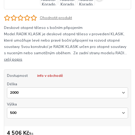
Ohodnotit produkt
Deskové otopné těleso s bočním připojením
Model RADIK KLASIK je deskové otopné těleso v provedení KLASIK,
které umožňuje levé nebo pravé boční připojení na rozvod otopné
soustavy. Svou konstrukcí je RADIK KLASIK určen pro otopné soustavy
s nuceným nebo samotížným oběhem. Ze zadní strany modelu RADI...
celý popis
Dostupnost
info v obchodě
Délka
Výška
4 506 Kč
/
ks