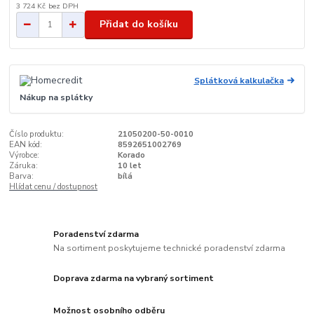
3 724 Kč
bez DPH
Přidat do košíku
Splátková kalkulačka
Nákup na splátky
Číslo produktu:
21050200-50-0010
EAN kód:
8592651002769
Výrobce:
Korado
Záruka:
10 let
Barva:
bílá
Hlídat cenu / dostupnost
Poradenství zdarma
Na sortiment poskytujeme technické poradenství zdarma
Doprava zdarma na vybraný sortiment
Možnost osobního odběru