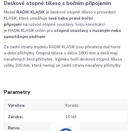
Deskové otopné těleso s bočním připojením
Model
RADIK KLASIK
je deskové otopné těleso v provedení
KLASIK, které umožňuje
levé nebo pravé boční
připojení
na rozvod otopné soustavy. Svou konstrukcí
je RADIK KLASIK určen pro
otopné soustavy s nuceným nebo
samotížným oběhem
.
Ze zadní strany modelu RADIK KLASIK jsou přivařeny dvě horní
a dolní příchytky. Otopná tělesa o délce 1800 mm a delší mají
navařených šest příchytek. Výjimku tvoří desková otopná tělesa
výšky 200 mm, která nemají ze zadní strany navařeny příchytky.
Parametry
Výrobce
Korado
Záruka
10 let
Barva
bílá