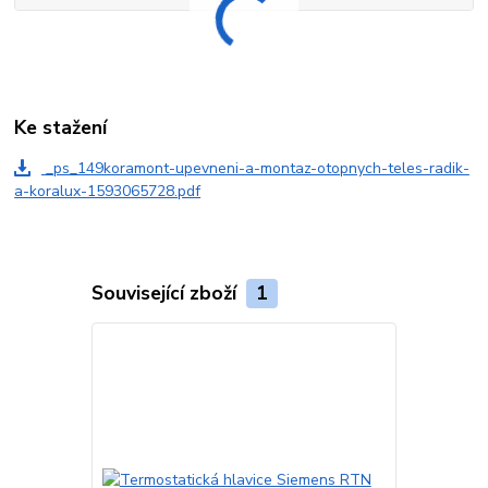
Ke stažení
_ps_149koramont-upevneni-a-montaz-otopnych-teles-radik-
a-koralux-1593065728.pdf
Související zboží
1