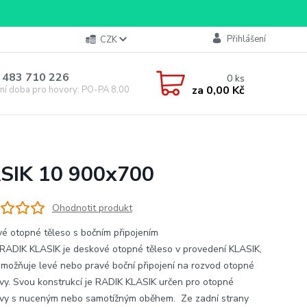
Přihlášení
CZK
 483 710 226
0
ks
za
0,00 Kč
ní doba pro hovory: PO-PA 8,00-16,00
ASIK 10 900x700
Ohodnotit produkt
é otopné těleso s bočním připojením
RADIK KLASIK je deskové otopné těleso v provedení KLASIK,
umožňuje levé nebo pravé boční připojení na rozvod otopné
vy. Svou konstrukcí je RADIK KLASIK určen pro otopné
vy s nuceným nebo samotížným oběhem. Ze zadní strany