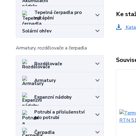
Tepelná čerpadla pro
Ke sta
vytápění
Kata
Solární ohřev
Armatury, rozdělovače a čerpadla
Souvise
Rozdělovače
Armatury
Expanzní nádoby
Potrubí a příslušenství
pro potrubí
Čerpadla