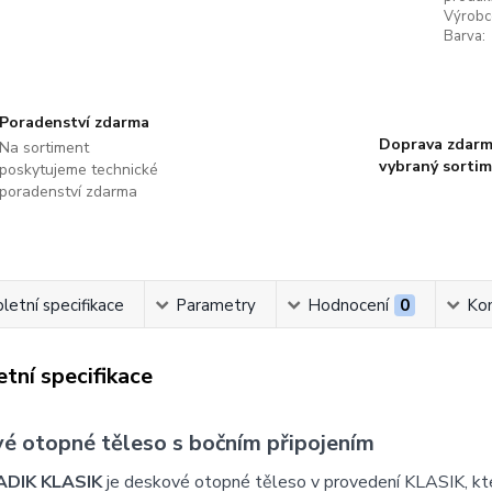
Výrobc
Barva:
Poradenství zdarma
Doprava zdarm
Na sortiment
vybraný sorti
poskytujeme technické
poradenství zdarma
etní specifikace
Parametry
Hodnocení
0
Ko
tní specifikace
é otopné těleso s bočním připojením
ADIK KLASIK
je deskové otopné těleso v provedení KLASIK, k