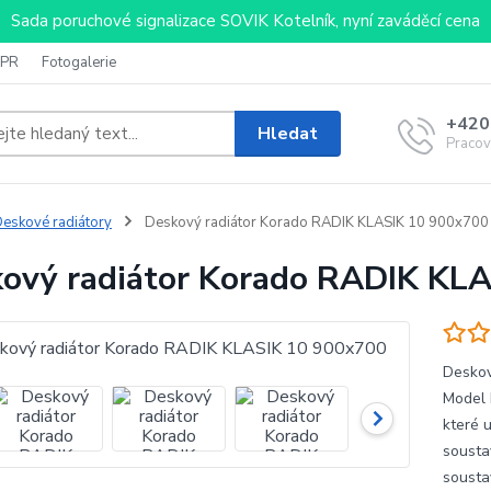
Sada poruchové signalizace SOVIK Kotelník, nyní zaváděcí cena
PR
Fotogalerie
+420
Hledat
Pracov
eskové radiátory
Deskový radiátor Korado RADIK KLASIK 10 900x700
ový radiátor Korado RADIK KL
Deskov
Model 
které 
sousta
sousta