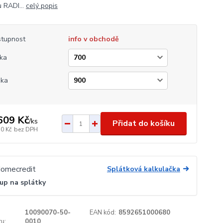
 RADI...
celý popis
tupnost
info v obchodě
ka
ška
609 Kč
/
ks
Přidat do košíku
30 Kč
bez DPH
Splátková kalkulačka
up na splátky
10090070-50-
EAN kód:
8592651000680
u:
0010