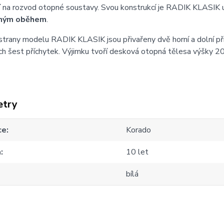
í
na rozvod otopné soustavy. Svou konstrukcí je RADIK KLASIK 
ným oběhem
.
strany modelu RADIK KLASIK jsou přivařeny dvě horní a dolní př
h šest příchytek. Výjimku tvoří desková otopná tělesa výšky 20
etry
ce
Korado
a
10 let
bílá