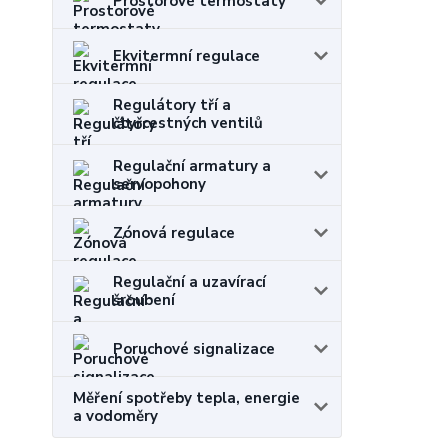
Prostorové termostaty
Ekvitermní regulace
Regulátory tří a
čtyřcestných ventilů
Regulační armatury a
servopohony
Zónová regulace
Regulační a uzavírací
šroubení
Poruchové signalizace
Měření spotřeby tepla, energie
a vodoměry