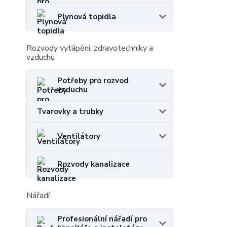
Plynová topidla
Rozvody vytápění, zdravotechniky a
vzduchu
Potřeby pro rozvod
vzduchu
Tvarovky a trubky
Ventilátory
Rozvody kanalizace
Nářadí
Profesionální nářadí pro