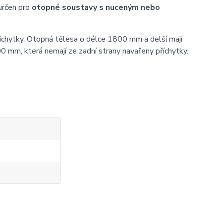
určen pro
otopné soustavy s nuceným nebo
íchytky. Otopná tělesa o délce 1800 mm a delší mají
0 mm, která nemají ze zadní strany navařeny příchytky.