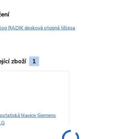
žení
log RADIK desková otopná tělesa
jící zboží
1