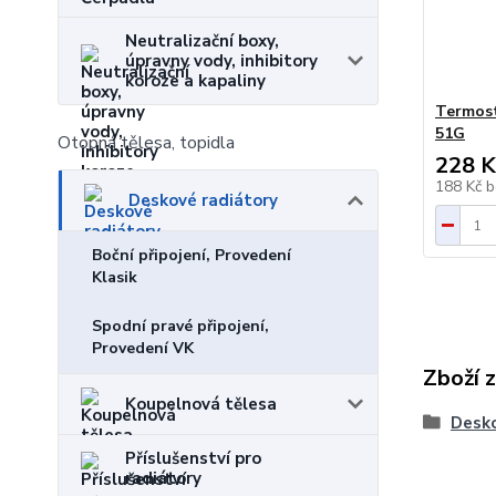
Neutralizační boxy,
úpravny vody, inhibitory
koroze a kapaliny
Termost
51G
Otopná tělesa, topidla
228 K
188 Kč
b
Deskové radiátory
Boční připojení, Provedení
Klasik
Spodní pravé připojení,
Provedení VK
Zboží 
Koupelnová tělesa
Desko
Příslušenství pro
radiátory