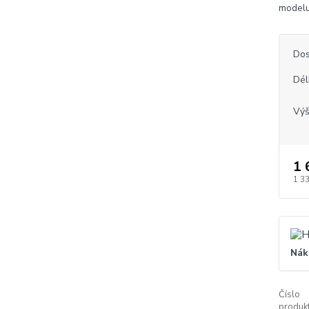
modelu
Dos
Dél
Vý
1 
1 3
Nák
Číslo
produkt