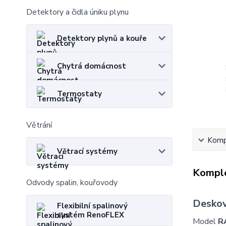
Detektory a čidla úniku plynu
Detektory plynů a kouře
Chytrá domácnost
Termostaty
Větrání
Kompl
Větrací systémy
Komple
Odvody spalin, kouřovody
Deskov
Flexibilní spalinový
systém RenoFLEX
Model
R