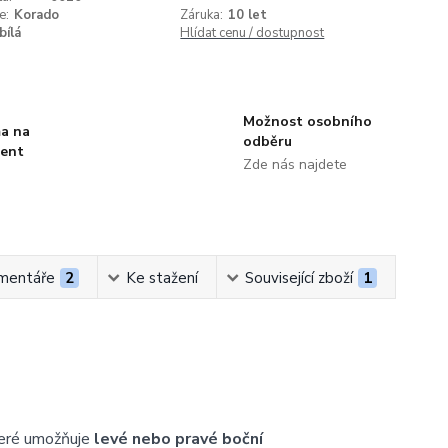
e:
Korado
Záruka:
10 let
bílá
Hlídat cenu / dostupnost
Možnost osobního
a na
odběru
ment
Zde nás najdete
mentáře
2
Ke stažení
Související zboží
1
teré umožňuje
levé nebo pravé boční