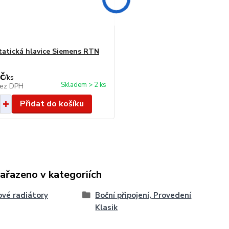
atická hlavice Siemens RTN
č
/
ks
Skladem > 2 ks
ez DPH
Přidat do košíku
zařazeno v kategoriích
vé radiátory
Boční připojení, Provedení
Klasik