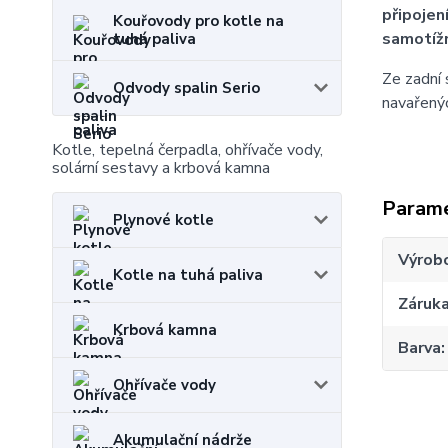
připojen
Kouřovody pro kotle na
samotíž
tuhá paliva
Ze zadní 
Odvody spalin Serio
navařenýc
Kotle, tepelná čerpadla, ohřívače vody,
solární sestavy a krbová kamna
Param
Plynové kotle
Výrob
Kotle na tuhá paliva
Záruk
Krbová kamna
Barva
Ohřívače vody
Akumulační nádrže