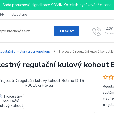
Sada poruchové signalizace SOVIK Kotelník, nyní zaváděcí cena
PR
Fotogalerie
+420
Hledat
Pracov
egulační armatury a servopohony
Trojcestný regulační kulový kohout
cestný regulační kulový kohou
Regula
systém
v zaří
(reg
[m