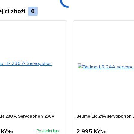
jící zboží
6
LR 230 A Servopohon 230V
Belimo LR 24A servopohon 
 Kč
2 995 Kč
Poslední kus
/
ks
/
ks