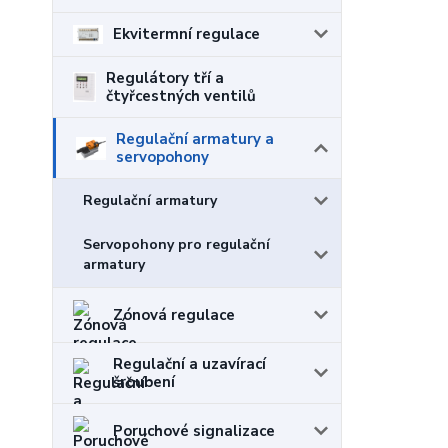
Ekvitermní regulace
Regulátory tří a
čtyřcestných ventilů
Regulační armatury a
servopohony
Regulační armatury
Servopohony pro regulační
armatury
Zónová regulace
Regulační a uzavírací
šroubení
Poruchové signalizace