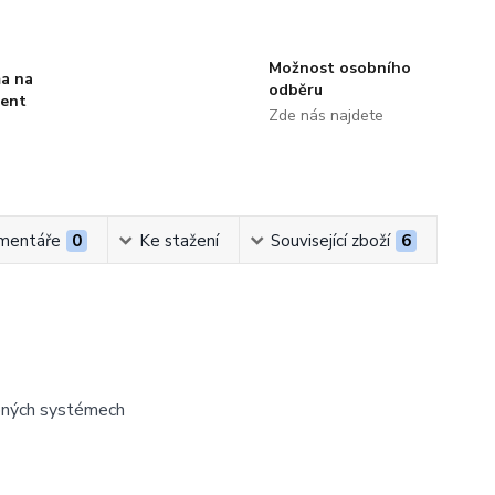
Možnost osobního
a na
odběru
ment
Zde nás najdete
mentáře
0
Ke stažení
Související zboží
6
topných systémech