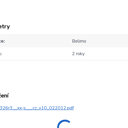
etry
ce
Belimo
a
2 roky
žení
326r3__xx-s___cz_v10_022012.pdf