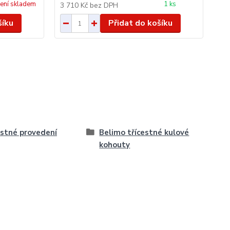
ení skladem
1 ks
3 710 Kč
bez DPH
3 
šíku
Přidat do košíku
estné provedení
Belimo třícestné kulové
kohouty