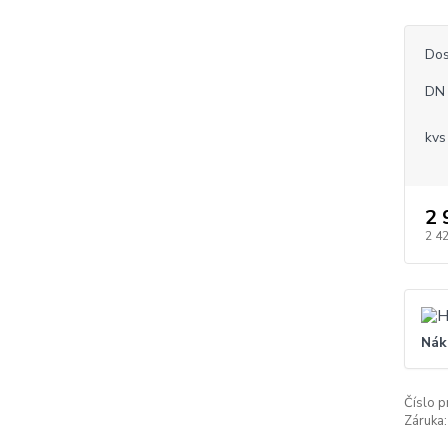
Dos
DN 
kvs
2 
2 4
Nák
Číslo p
Záruka: