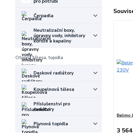
pro potrubí
Souvise
Čerpadla
Neutralizační boxy,
úpravny vody, inhibitory
koroze a kapaliny
Otopná tělesa, topidla
Deskové radiátory
Koupelnová tělesa
Příslušenství pro
radiátory
Belimo 
Plynová topidla
3 564