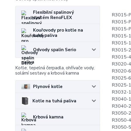
[m³/h
Flexibilní spalinový
R3015-
systém RenoFLEX
R3015
R3015-
Kouřovody pro kotle na
tuhá paliva
R3015
R3015-
R3015-
Odvody spalin Serio
R3015
R3020
Kotle, tepelná čerpadla, ohřívače vody,
R3020-
solární sestavy a krbová kamna
R3025
R3025
Plynové kotle
R3032-
R3040-
Kotle na tuhá paliva
R3040-
R3050
Krbová kamna
R3050
R3050