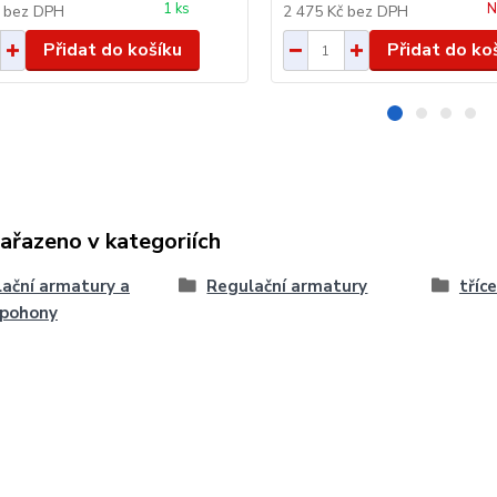
1 ks
N
č
bez DPH
2 475 Kč
bez DPH
Přidat do košíku
Přidat do ko
zařazeno v kategoriích
ační armatury a
Regulační armatury
tříc
opohony