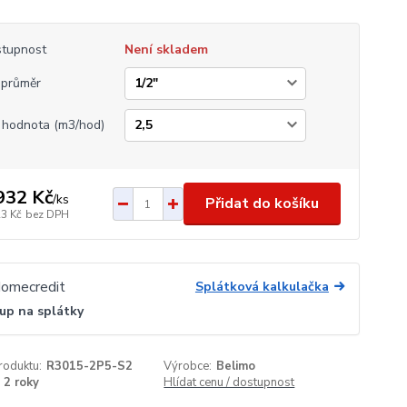
tupnost
Není skladem
průměr
 hodnota (m3/hod)
932 Kč
/
ks
Přidat do košíku
23 Kč
bez DPH
Splátková kalkulačka
up na splátky
roduktu:
R3015-2P5-S2
Výrobce:
Belimo
2 roky
Hlídat cenu / dostupnost