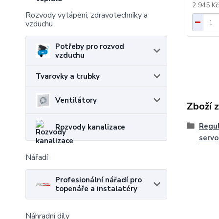
2 945 K
Rozvody vytápění, zdravotechniky a
vzduchu
Potřeby pro rozvod
vzduchu
Tvarovky a trubky
Ventilátory
Zboží 
Regul
Rozvody kanalizace
serv
Nářadí
Profesionální nářadí pro
topenáře a instalatéry
Náhradní díly