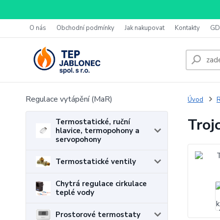
O nás
Obchodní podmínky
Jak nakupovat
Kontakty
GD
Regulace vytápění (MaR)
Úvod
R
Troj
Termostatické, ruční
hlavice, termopohony a
servopohony
Termostatické ventily
Chytrá regulace cirkulace
teplé vody
Prostorové termostaty