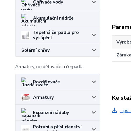
Ohřívače vody
Akumulační nádrže
Param
Tepelná čerpadla pro
vytápění
Výrob
Solární ohřev
Záruk
Armatury, rozdělovače a čerpadla
Rozdělovače
Ke sta
Armatury
_ps_
Expanzní nádoby
Potrubí a příslušenství