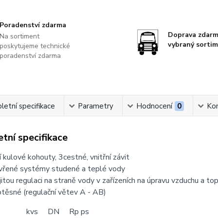
Poradenství zdarma
Doprava zdarm
Na sortiment
vybraný sorti
poskytujeme technické
poradenství zdarma
etní specifikace
Parametry
Hodnocení
0
Ko
tní specifikace
 kulové kohouty, 3cestné, vnitřní závit
avřené systémy studené a teplé vody
jitou regulaci na straně vody v zařízeních na úpravu vzduchu a 
těsné (regulační větev A - AB)
kvs DN Rp ps