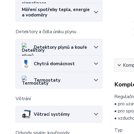
Měření spotřeby tepla, energie
a vodoměry
Detektory a čidla úniku plynu
Detektory plynů a kouře
Chytrá domácnost
Kompl
Termostaty
Komple
Regulační
Větrání
• pro uz
• pro spo
Větrací systémy
• vzducho
Typ 
Odvody spalin, kouřovody