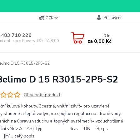
Přihlášení
CZK
 483 710 226
0
ks
za
0,00 Kč
ní doba pro hovory: PO-PA 8,00-16,00
 Belimo D 15 R3015-2P5-S2
t Belimo D 15 R3015-2P5-S2
Ohodnotit produkt
ční kulové kohouty, 3cestné, vnitřní závit• pro uzavřené
y studené a teplé vody• pro spojitou regulaci na straně vody
zeních na úpravu vzduchu a topných systémech• vzduchotěsné
ulační větev A - AB) Typ kvs DN Rp ps
³...
celý popis