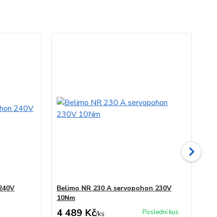
240V
Belimo NR 230 A servopohon 230V
Be
10Nm
4 489 Kč
3 
Poslední kus
/
ks