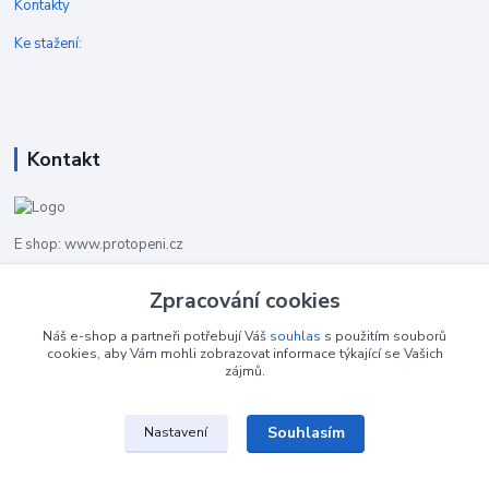
Kontakty
Ke stažení:
Kontakt
E shop: www.protopeni.cz
+420 483 710 226
Zpracování cookies
Pracovní doba pro hovory: PO-PA 8,00-16,00
Náš e-shop a partneři potřebují Váš
souhlas
s použitím souborů
cookies, aby Vám mohli zobrazovat informace týkající se Vašich
info@protopeni.cz
zájmů.
Souhlasím
Nastavení