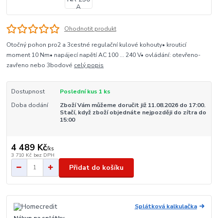
Ohodnotit produkt
Otočný pohon pro2 a 3cestné regulační kulové kohouty• krouticí
moment 10 Nm• napájecí napětí AC 100 ... 240 V• ovládání: otevřeno-
zavřeno nebo 3bodové
celý popis
Dostupnost
Poslední kus 1 ks
Doba dodání
Zboží Vám můžeme doručit již 11.08.2026 do 17:00.
Stačí, když zboží objednáte nejpozději do zítra do
15:00
4 489 Kč
/
ks
3 710 Kč
bez DPH
Přidat do košíku
Splátková kalkulačka