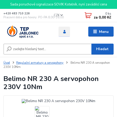
Sada poruchové signalizace SOVIK Kotelník, nyní zaváděcí cena
0
ks
+420 483 710 226
CZK
za
0,00 Kč
Pracovní doba pro hovory: PO-PA 8,00-16,00
Menu
Hledat
Úvod
Regulační armatury a servopohony
Belimo NR 230 A servopohon
230V 10Nm
Belimo NR 230 A servopohon
230V 10Nm