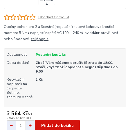
Ohodnotit produkt
Otočný pohon pro 2 a 3cestné(regulační) kulové kohouty• krouticí
moment 5 Nm• napájecí napětí AC 100 ... 240 V• ovládání: otevř.-zavř.
nebo 3bodové
celý popis
Dostupnost
Poslední kus 1 ks
Doba dodání
Zboží Vám můžeme doručit již zítra do 18:00.
Stačí, když zboží objednáte nejpozději dnes do
9:00
Recyklační
1 Kč
poplatek na
čerpadla
Belimo,
zahrnuto v ceně
3 564 Kč
/
ks
2 945 Kč
bez DPH
Přidat do košíku