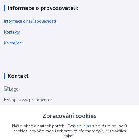
Informace o provozovateli:
Informace o naší společnosti
Kontakty
Ke stažení:
Kontakt
E shop: www.protopeni.cz
Zpracování cookies
+420 483 710 226
Pracovní doba pro hovory: PO-PA 8,00-16,00
Náš e-shop a partneři potřebují Váš
souhlas
s použitím souborů
cookies, aby Vám mohli zobrazovat informace týkající se Vašich
info@protopeni.cz
zájmů.