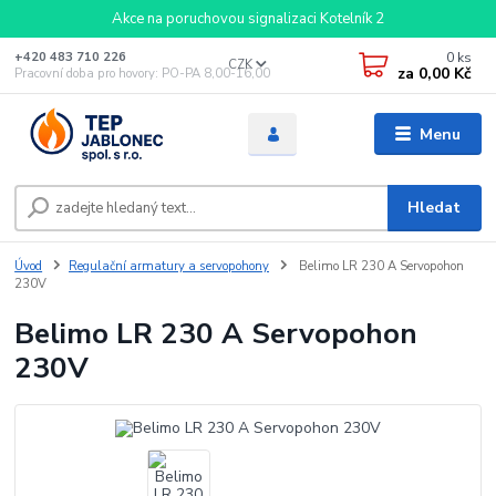
Akce na poruchovou signalizaci Kotelník 2
0
ks
+420 483 710 226
CZK
za
0,00 Kč
Pracovní doba pro hovory: PO-PA 8,00-16,00
Menu
Hledat
Úvod
Regulační armatury a servopohony
Belimo LR 230 A Servopohon
230V
Belimo LR 230 A Servopohon
230V