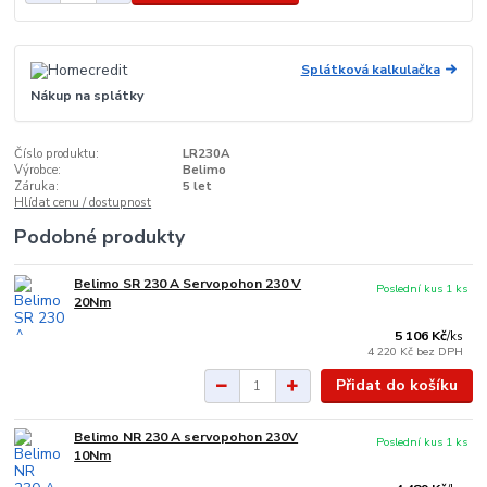
Splátková kalkulačka
Nákup na splátky
Číslo produktu:
LR230A
Výrobce:
Belimo
Záruka:
5 let
Hlídat cenu / dostupnost
Podobné produkty
Belimo SR 230 A Servopohon 230 V
Poslední kus 1 ks
20Nm
5 106 Kč
/
ks
4 220 Kč
bez DPH
Přidat do košíku
Belimo NR 230 A servopohon 230V
Poslední kus 1 ks
10Nm