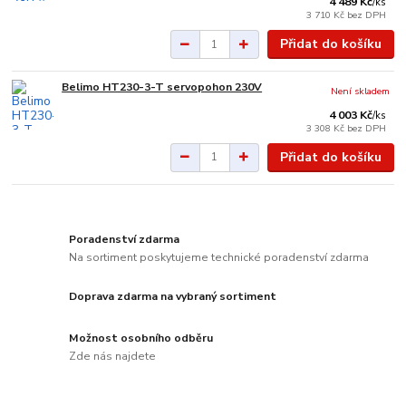
4 489 Kč
/
ks
3 710 Kč
bez DPH
Přidat do košíku
Belimo HT230-3-T servopohon 230V
Není skladem
4 003 Kč
/
ks
3 308 Kč
bez DPH
Přidat do košíku
Poradenství zdarma
Na sortiment poskytujeme technické poradenství zdarma
Doprava zdarma na vybraný sortiment
Možnost osobního odběru
Zde nás najdete