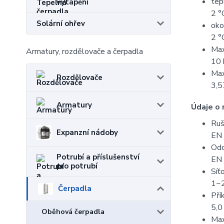
tep
vytápění
2 °
Solární ohřev
oko
2 °
Max
Armatury, rozdělovače a čerpadla
10 
Max
Rozdělovače
3,5
Armatury
Údaje o
Ruš
Expanzní nádoby
EN
Odo
Potrubí a příslušenství
EN
pro potrubí
Síť
1~2
Čerpadla
Pří
5,
Oběhová čerpadla
Max