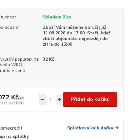
tupnost
Skladem 2 ks
a dodání
Zboží Vám můžeme doručit již
11.08.2026 do 17:00. Stačí, když
zboží objednáte nejpozději do
zítra do 15:00
yklační poplatek na
32 Kč
padla WILO,
rnuto v ceně
072 Kč
/
ks
Přidat do košíku
39 Kč
bez DPH
Splátková kalkulačka
up na splátky