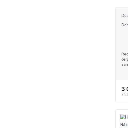
Dos
Dob
Rec
čer
zah
3 
2 5
Nák