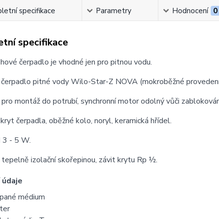
etní specifikace
Parametry
Hodnocení
0
tní specifikace
ové čerpadlo je vhodné jen pro pitnou vodu.
čerpadlo pitné vody Wilo-Star-Z NOVA (mokroběžné provedení)
 pro montáž do potrubí, synchronní motor odolný vůči zabloko
ryt čerpadla, oběžné kolo, noryl, keramická hřídel.
 3 - 5 W.
 tepelně izolační skořepinou, závit krytu Rp ½.
 údaje
pané médium
ter