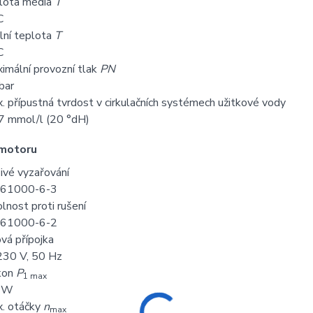
lota média
T
C
lní teplota
T
C
imální provozní tlak
PN
bar
. přípustná tvrdost v cirkulačních systémech užitkové vody
7 mmol/l (20 °dH)
 motoru
ivé vyzařování
 61000-6-3
lnost proti rušení
 61000-6-2
ová přípojka
30 V, 50 Hz
kon
P
1 max
0 W
. otáčky
n
max