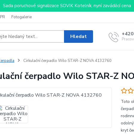
Sada poruchové signalizace SOVIK Kotelník, nyní zaváděcí cena
PR
Fotogalerie
+420
Hledat
Pracov
erpadla
Cirkulační čerpadlo Wilo STAR-Z NOVA 4132760
ulační čerpadlo Wilo STAR-Z 
Toto o
čerpad
rodinn
odolný
kryt če