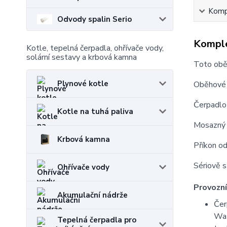
Kompl
Odvody spalin Serio
Komple
Kotle, tepelná čerpadla, ohřívače vody,
solární sestavy a krbová kamna
Toto oběh
Plynové kotle
Oběhové 
Čerpadlo
Kotle na tuhá paliva
Mosazný k
Krbová kamna
Příkon od
Sériově s
Ohřívače vody
Provozní
Akumulační nádrže
Čer
Wa
Tepelná čerpadla pro