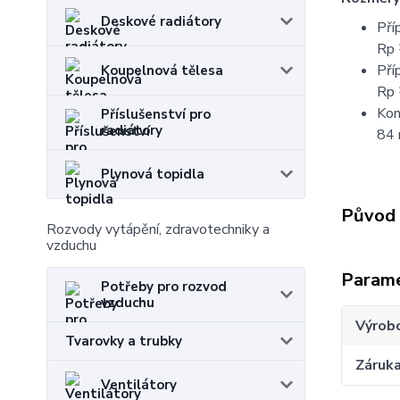
Deskové radiátory
Pří
Rp
Pří
Koupelnová tělesa
Rp
Kon
Příslušenství pro
radiátory
84
Plynová topidla
Původ 
Rozvody vytápění, zdravotechniky a
vzduchu
Param
Potřeby pro rozvod
vzduchu
Výrob
Tvarovky a trubky
Záruk
Ventilátory