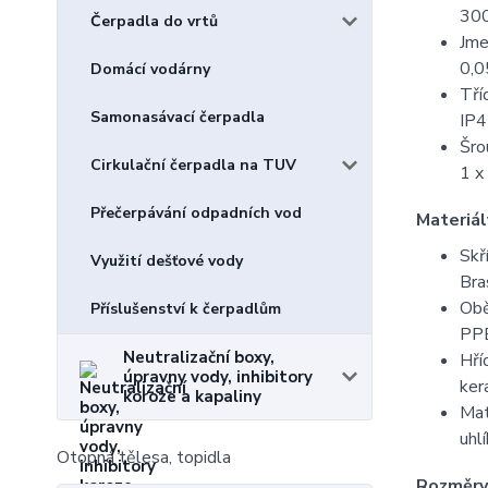
300
Čerpadla do vrtů
Jme
0,0
Domácí vodárny
Tří
Samonasávací čerpadla
IP
Šro
Cirkulační čerpadla na TUV
1 x
Přečerpávání odpadních vod
Materiál
Skř
Využití dešťové vody
Bra
Obě
Příslušenství k čerpadlům
PP
Neutralizační boxy,
Hří
úpravny vody, inhibitory
ker
koroze a kapaliny
Mat
uhl
Otopná tělesa, topidla
Rozměry 