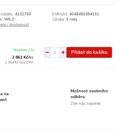
roduktu:
4132760
EAN kód:
4048482094151
e:
WILO
Záruka:
2 roky
cenu / dostupnost
Skladem 2 ks
Přidat do košíku
2 861 Kč
/
ks
2 364 Kč
bez DPH
Možnost osobního
a na
odběru
ment
Zde nás najdete