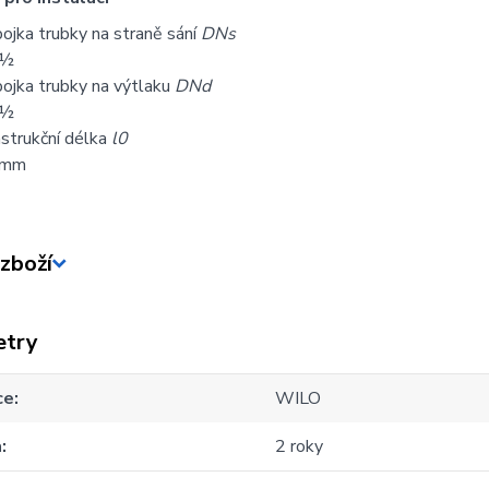
pojka trubky na straně sání
DNs
 ½
pojka trubky na výtlaku
DNd
 ½
strukční délka
l0
 mm
zboží
etry
ce
WILO
a
2 roky