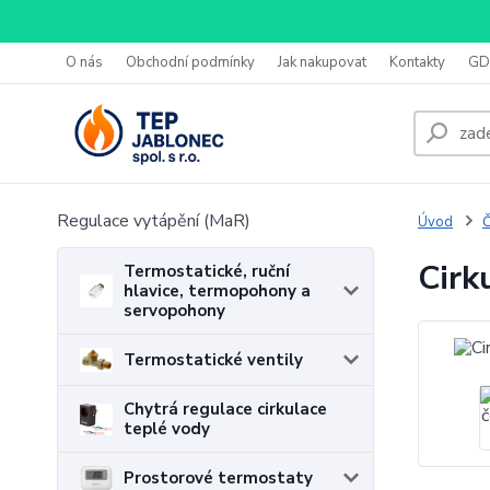
O nás
Obchodní podmínky
Jak nakupovat
Kontakty
GD
Regulace vytápění (MaR)
Úvod
Č
Cirk
Termostatické, ruční
hlavice, termopohony a
servopohony
Termostatické ventily
Chytrá regulace cirkulace
teplé vody
Prostorové termostaty