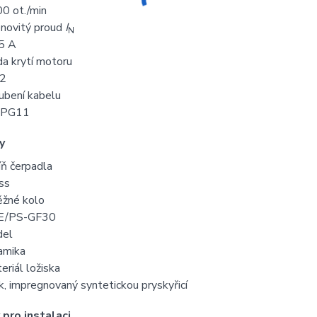
0 ot./min
novitý proud
I
N
5 A
da krytí motoru
42
ubení kabelu
 PG11
y
íň čerpadla
ss
žné kolo
E/PS-GF30
del
amika
eriál ložiska
ík, impregnovaný syntetickou pryskyřicí
pro instalaci