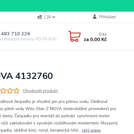
Přihlášení
CZK
 483 710 226
0
ks
za
0,00 Kč
ní doba pro hovory: PO-PA 8,00-16,00
NOVA 4132760
Ohodnotit produkt
běhové čerpadlo je vhodné jen pro pitnou vodu. Oběhové
lo pitné vody Wilo-Star-Z NOVA (mokroběžné provedení) pro
é domy. Čerpadlo pro montáž do potrubí, synchronní motor
 vůči zablokování s vysokým rozběhovým momentem. Mosazný
rpadla, oběžné kolo, noryl, keramická hříd...
celý popis