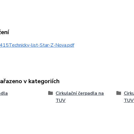
žení
415Technicky-list-Star-Z-Nova.pdf
zařazeno v kategoriích
adla
Cirkulační čerpadla na
Cirk
TUV
TUV