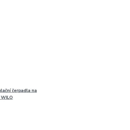
ulační čerpadla na
 WILO