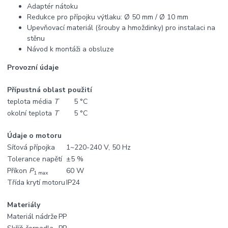
Adaptér nátoku
Redukce pro přípojku výtlaku: Ø 50 mm / Ø 10 mm
Upevňovací materiál (šrouby a hmoždinky) pro instalaci na
stěnu
Návod k montáži a obsluze
Provozní údaje
Přípustná oblast použití
teplota média
T
5 °C
okolní teplota
T
5 °C
Údaje o motoru
Síťová přípojka
1~220-240 V, 50 Hz
Tolerance napětí
±5 %
Příkon
P
60 W
1 max
Třída krytí motoru
IP24
Materiály
Materiál nádrže
PP