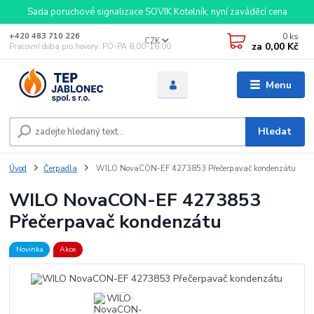
Sada poruchové signalizace SOVIK Kotelník, nyní zaváděcí cena
0
ks
+420 483 710 226
CZK
za
0,00 Kč
Pracovní doba pro hovory: PO-PA 8,00-16,00
Menu
Hledat
Úvod
Čerpadla
WILO NovaCON-EF 4273853 Přečerpavač kondenzátu
WILO NovaCON-EF 4273853
Přečerpavač kondenzátu
Novinka
Akce