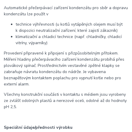
Automatické přečerpávací zařízení kondenzátu pro sběr a dopravu
kondenzátu lze použít v
technice výhřevnosti (u kotlů vytápěných olejem musí být
k dispozici neutralizační zařízení, které zajistí zákazník)
klimatizační a chladicí technice (např. chladničky, chladicí
vitríny, výparníky)
Provedení připravené k připojení s přizpůsobitelným přítokem.
Měření hladiny přečerpávacího zařízení kondenzátu probíhá přes
plovákový spínač. Prostřednictvím vestavěné zpětné klapky se
zabraňuje návratu kondenzátu do nádrže. Je vybavena
beznapěťovým kontaktem poplachu pro vypnutí kotle nebo pro
externí alarm.
Všechny konstrukční součásti v kontaktu s médiem jsou vyrobeny
ze zvlášť odolných plastů a nerezové oceli, odolné až do hodnoty
pH 2,5.
Speciální údaje/přednosti výrobku