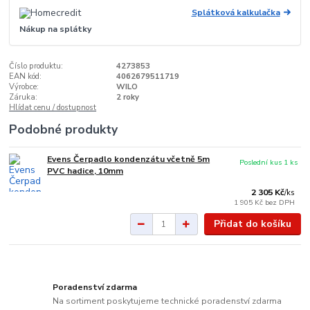
Splátková kalkulačka
Nákup na splátky
Číslo produktu:
4273853
EAN kód:
4062679511719
Výrobce:
WILO
Záruka:
2 roky
Hlídat cenu / dostupnost
Podobné produkty
Evens Čerpadlo kondenzátu včetně 5m
Poslední kus 1 ks
PVC hadice, 10mm
2 305 Kč
/
ks
1 905 Kč
bez DPH
Přidat do košíku
Poradenství zdarma
Na sortiment poskytujeme technické poradenství zdarma