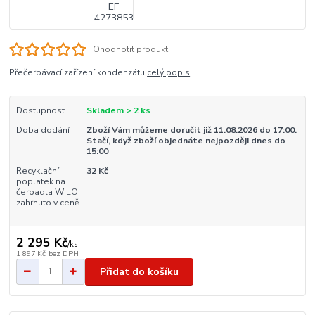
Ohodnotit produkt
Přečerpávací zařízení kondenzátu
celý popis
Dostupnost
Skladem > 2 ks
Doba dodání
Zboží Vám můžeme doručit již 11.08.2026 do 17:00.
Stačí, když zboží objednáte nejpozději dnes do
15:00
Recyklační
32 Kč
poplatek na
čerpadla WILO,
zahrnuto v ceně
2 295 Kč
/
ks
1 897 Kč
bez DPH
Přidat do košíku