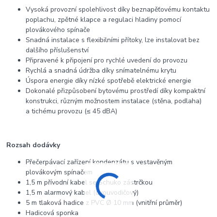
Vysoká provozní spolehlivost díky beznapěťovému kontaktu
poplachu, zpětné klapce a regulaci hladiny pomocí
plovákového spínače
Snadná instalace s flexibilními přítoky, lze instalovat bez
dalšího příslušenství
Připravené k připojení pro rychlé uvedení do provozu
Rychlá a snadná údržba díky snímatelnému krytu
Úspora energie díky nízké spotřebě elektrické energie
Dokonalé přizpůsobení bytovému prostředí díky kompaktní
konstrukci, různým možnostem instalace (stěna, podlaha)
a tichému provozu (≤ 45 dBA)
Rozsah dodávky
Přečerpávací zařízení kondenzátu s vestavěným
plovákovým spínačem
1,5 m přívodní kabel se Schuko zástrčkou
1,5 m alarmový kabel (dvouvodičový)
5 m tlaková hadice z PVC Ø 10 mm (vnitřní průměr)
Hadicová sponka