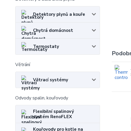
Detektory plynů a kouře
Chytrá domácnost
Termostaty
Podobn
Větrání
Větrací systémy
Odvody spalin, kouřovody
Flexibilní spalinový
systém RenoFLEX
Kouřovody pro kotle na