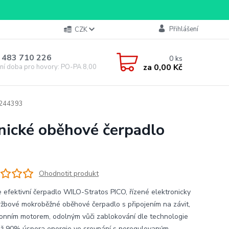
Přihlášení
CZK
 483 710 226
0
ks
za
0,00 Kč
ní doba pro hovory: PO-PA 8,00-16,00
4244393
ické oběhové čerpadlo
Ohodnotit produkt
 efektivní čerpadlo WILO-Stratos PICO, řízené elektronicky
žbové mokroběžné oběhové čerpadlo s připojením na závit,
onním motorem, odolným vůči zablokování dle technologie
ž 90% úspora energie ve srovnání s neregulovaným