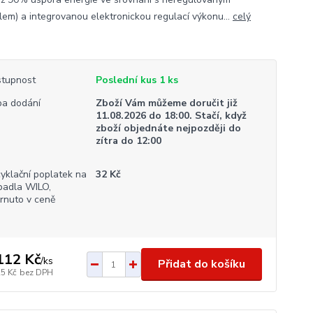
lem) a integrovanou elektronickou regulací výkonu...
celý
tupnost
Poslední kus 1 ks
a dodání
Zboží Vám můžeme doručit již
11.08.2026 do 18:00. Stačí, když
zboží objednáte nejpozději do
zítra do 12:00
yklační poplatek na
32 Kč
padla WILO,
rnuto v ceně
112 Kč
/
ks
Přidat do košíku
25 Kč
bez DPH