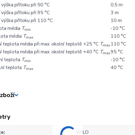
 výška přítoku při 50 °C
0,5 m
 výška přítoku při 95 °C
3 m
 výška přítoku při 110 °C
10 m
lota média
T
-10 °C
min
lota média
T
110 °C
max
í teplota média při max. okolní teplotě +25 °C
T
110 °C
max
í teplota média při max. okolní teplotě +40 °C
T
95 °C
max
ní teplota
T
-10 °C
min
lní teplota
T
40 °C
max
zboží
etry
ce
WILO