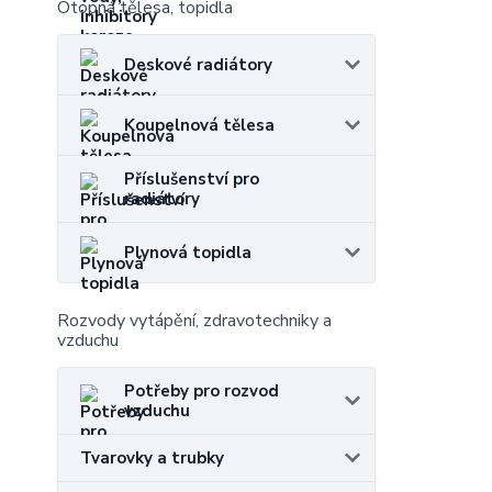
Otopná tělesa, topidla
Deskové radiátory
Koupelnová tělesa
Příslušenství pro
radiátory
Plynová topidla
Rozvody vytápění, zdravotechniky a
vzduchu
Potřeby pro rozvod
vzduchu
Tvarovky a trubky