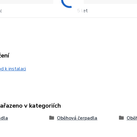
a
5 let
žení
 k instalaci
zařazeno v kategoriích
adla
Oběhová čerpadla
Oběh