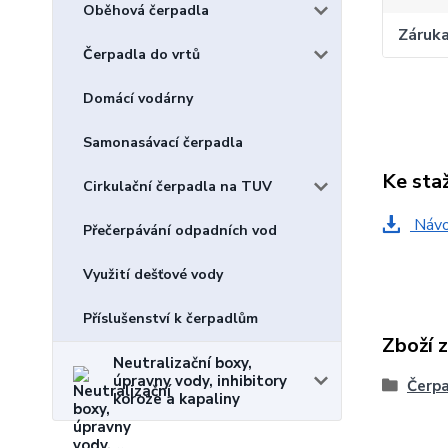
Oběhová čerpadla
Záruk
Čerpadla do vrtů
Domácí vodárny
Samonasávací čerpadla
Ke sta
Cirkulační čerpadla na TUV
Návod
Přečerpávání odpadních vod
Využití dešťové vody
Příslušenství k čerpadlům
Zboží 
Neutralizační boxy,
úpravny vody, inhibitory
Čerp
koroze a kapaliny