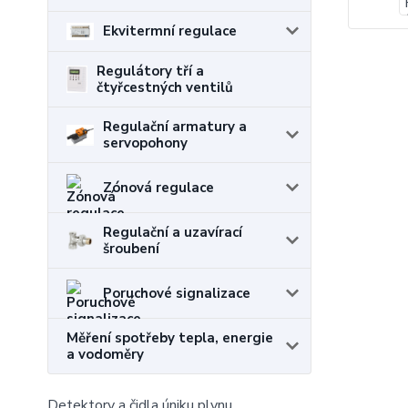
Ekvitermní regulace
Regulátory tří a
čtyřcestných ventilů
Regulační armatury a
servopohony
Zónová regulace
Regulační a uzavírací
šroubení
Poruchové signalizace
Měření spotřeby tepla, energie
a vodoměry
Detektory a čidla úniku plynu