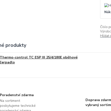
Nák
Číslo p
Výrobc
Hlídat 
é produkty
Thermo-control TC ESP III 25/4/180E oběhové
čerpadlo
Poradenství zdarma
Doprava zdarm
Na sortiment
vybraný sorti
poskytujeme technické
poradenství zdarma