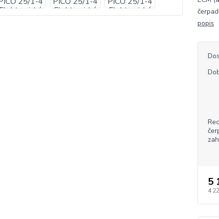
čerpad
popis
Dos
Dob
Rec
čer
zah
5 
4 2