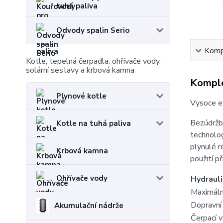
tuhá paliva
Odvody spalin Serio
Kompl
Kotle, tepelná čerpadla, ohřívače vody,
solární sestavy a krbová kamna
Komple
Plynové kotle
Vysoce ef
Bezúdržb
Kotle na tuhá paliva
technolog
plynulé r
Krbová kamna
použití p
Ohřívače vody
Hydrauli
Maximáln
Dopravní
Akumulační nádrže
Čerpací 