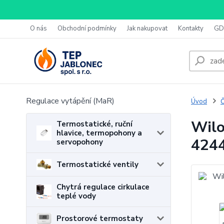
O nás
Obchodní podmínky
Jak nakupovat
Kontakty
GD
Regulace vytápění (MaR)
Úvod
Č
Wilo
Termostatické, ruční
hlavice, termopohony a
424
servopohony
Termostatické ventily
Chytrá regulace cirkulace
teplé vody
Prostorové termostaty