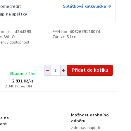
Splátková kalkulačka
up na splátky
roduktu:
4244393
EAN kód:
4062679126074
e:
WILO
Záruka:
5 let
cenu / dostupnost
Přidat do košíku
Skladem > 2 ks
2 831 Kč
/
ks
2 340 Kč
bez DPH
Možnost osobního
a na
odběru
ment
Zde nás najdete