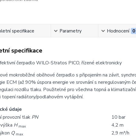
etní specifikace
Parametry
Hodnocení
0
tní specifikace
ektivní čerpadlo WILO-Stratos PICO, řízené elektronicky
ové mokroběžné oběhové čerpadlo s připojením na závit, synchr
ie ECM (až 90% úspora energie ve srovnání s neregulovaným čer
egulaci rozdílu tlaku. Použitelné pro všechna topná a klimatizačn
ři topení radiátory/podlahovém vytápění.
cké údaje
í provozní tlak
PN
10 bar
 výška
H
4,2 m
max
výkon
Q
2,9 m³/h
max