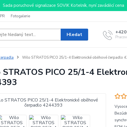
Sada poruchové signalizace SOVIK Kotelník, nyní zaváděcí cena
PR
Fotogalerie
+420
Hledat
Pracov
erpadla
Wilo STRATOS PICO 25/1-4 Elektronické oběhové čerpadlo 
 STRATOS PICO 25/1-4 Elektron
4393
Vysoce
Bezúdr
synchr
ECM (a