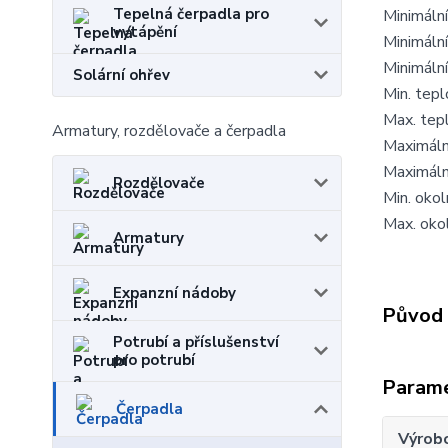
Tepelná čerpadla pro
Minimální
vytápění
Minimální
Minimální
Solární ohřev
Min. tep
Max. tep
Armatury, rozdělovače a čerpadla
Maximáln
Maximáln
Rozdělovače
Min. okol
Max. oko
Armatury
Expanzní nádoby
Původ 
Potrubí a příslušenství
pro potrubí
Param
Čerpadla
Výrob