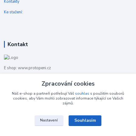
Kontakty
Ke stažení:
Kontakt
E shop: www.protopeni.cz
+420 483 710 226
Zpracování cookies
Pracovní doba pro hovory: PO-PA 8,00-16,00
Náš e-shop a partneři potřebují Váš
souhlas
s použitím souborů
cookies, aby Vám mohli zobrazovat informace týkající se Vašich
info@protopeni.cz
zájmů.
Souhlasím
Nastavení