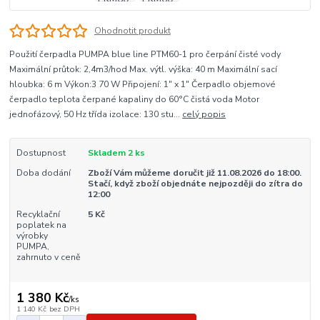
Ohodnotit produkt
Použití čerpadla PUMPA blue line PTM60-1 pro čerpání čisté vody
Maximální průtok: 2,4m3/hod Max. výtl. výška: 40 m Maximální sací
hloubka: 6 m Výkon:3 70 W Připojení: 1" x 1" Čerpadlo objemové
čerpadlo teplota čerpané kapaliny do 60°C čistá voda Motor
jednofázový, 50 Hz třída izolace: 130 stu...
celý popis
Dostupnost
Skladem 2 ks
Doba dodání
Zboží Vám můžeme doručit již 11.08.2026 do 18:00.
Stačí, když zboží objednáte nejpozději do zítra do
12:00
Recyklační
5 Kč
poplatek na
výrobky
PUMPA,
zahrnuto v ceně
1 380 Kč
/
ks
1 140 Kč
bez DPH