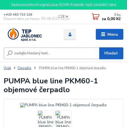
Sada poruchové signalizace SOVIK Kotelník, nyní zaváděcí cena
0
ks
+420 483 710 226
CZK
za
0,00 Kč
Pracovní doba pro hovory: PO-PA 8,00-16,00
Menu
Hledat
Úvod
Čerpadla
PUMPA blue line PKM60-1 objemové čerpadlo
PUMPA blue line PKM60-1
objemové čerpadlo