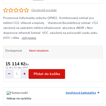
Ohodnotit produkt
Prostorová čidla kvality vzduchu QPM21.. Kombinovaný snímač pro
měření CO2, vlhkosti a teploty Vlastnosti Bezúdržbový snímač CO2
založený na optickém měření infračervené absorbce (NDIR = Non
dispersive infrared) Snímač VOC založený na polovodiči oxidu zinku
(VOC = těka...
celý popis
Dostupnost
Není skladem
15 114 Kč
/
ks
12 491 Kč
bez DPH
Přidat do košíku
Splátková kalkulačka
Nákup na splátky