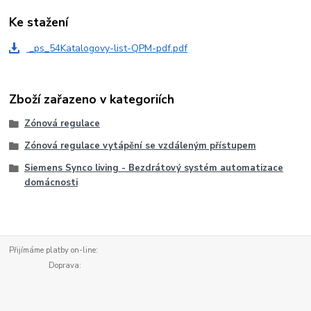
Ke stažení
_ps_54Katalogovy-list-QPM-pdf.pdf
Zboží zařazeno v kategoriích
Zónová regulace
Zónová regulace vytápění se vzdáleným přístupem
Siemens Synco living - Bezdrátový systém automatizace
domácnosti
Přijímáme platby on-line:
Doprava: