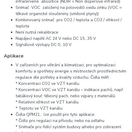
infračervené absorbce (NDIR = Non dispersive infrared)
Snímač VOC založený na polovodiči oxidu zinku (VOC =
těkavé organické sloučeniny (směsné plyny))
Kombinovaný snímač pro CO2 / teplota a CO2 / vlhkost /
teplota
Není nutná rekalibrace
Napájecí napětí AC 24 V nebo DC 15…35 V
Signálové výstupy DC 0...10 V
Aplikace
V zařízeních pro větrání a klimatizaci, pro optimalizaci
komfortu a spotřeby energie v místnostech prostřednictvím
regulace dle potřeby a kvality vzduchu. Čidla měří :
* Koncentraci CO2 ve VZT kanálu
* Koncentraci VOC ve VZT kanálu – indikace pachů, např.
tabákový kouř, tělesný pach, nebo výpary z materiálů
* Relativní vlhkost ve VZT kanálu
* Teplotu ve VZT kanálu
Čidla QPM21… lze použít pro tyto aplikace:
* Čidlo pro regulaci na přívodu, nebo na odtahu
* Snímače pro řídící systém budovy a/nebo pro zobrazení