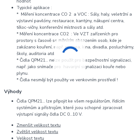
hodnot
Typické aplikace :
* Měření koncentrace CO 2 a VOC : Sály, haly, veletržní a
výstavní pavilóny, restaurace, kantýny, nákupní centra,
těloc-vičny, konferenční místnosti a sály atd.
* Měření koncentrace CO2 : Ve VZT zařízeních pro
prostory s časově se měnícím obsazením osob, kde je
zakázano kouření, např. mu-zea, kina, divadla, posluchárny,
školy, auditoria atd.
* Čidla QPM21… nelze použít pro bezpečnostní signalizaci,
např. jako snímače pro havarijní signalizaci kouře nebo
plynu.
* Čidla nesmějí být použity ve venkovním prostředí !
Výhody
Čidla QPM21… lze připojit ke všem regulátorům, řídícím
systémům a přístrojům, které jsou schopné zpracovat
výstupní signály čidla DC 0...10 V.
Zmenšit velikost textu
Zvětšit velikost textu
Velikost textu