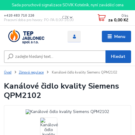
Sada poruchové signalizace SOVIK Kotelník, nyní zaváděcí cena
0
ks
+420 483 710 226
CZK
za
0,00 Kč
Pracovní doba pro hovory: PO-PA 8,00-16,00
Menu
Hledat
Úvod
Zónová regulace
Kanálové čidlo kvality Siemens QPM2102
Kanálové čidlo kvality Siemens
QPM2102