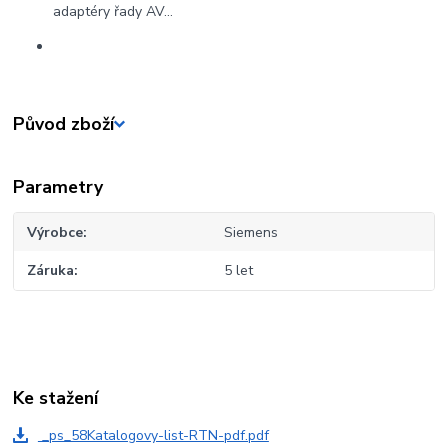
adaptéry řady AV…
Původ zboží
Parametry
Výrobce
Siemens
Záruka
5 let
Ke stažení
_ps_58Katalogovy-list-RTN-pdf.pdf