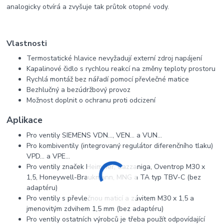
analogicky otvírá a zvyšuje tak průtok otopné vody.
Vlastnosti
Termostatické hlavice nevyžadují externí zdroj napájení
Kapalinové čidlo s rychlou reakcí na změny teploty prostoru
Rychlá montáž bez nářadí pomocí převlečné matice
Bezhlučný a bezúdržbový provoz
Možnost doplnit o ochranu proti odcizení
Aplikace
Pro ventily SIEMENS VDN..., VEN... a VUN...
Pro kombiventily (integrovaný regulátor diferenčního tlaku)
VPD… a VPE...
Pro ventily značek Heimeier, Cazzaniga, Oventrop M30 x
1,5, Honeywell-Braukmann, MNG a TA typ TBV-C (bez
adaptéru)
Pro ventily s převlečnou maticí a závitem M30 x 1,5 a
jmenovitým zdvihem 1,5 mm (bez adaptéru)
Pro ventily ostatních výrobců je třeba použít odpovídající