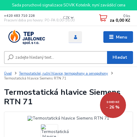
Sada poruchové signalizace SOVIK Kotelník, nyní zaváděcí cena
0
ks
+420 483 710 226
CZK
za
0,00 Kč
Pracovní doba pro hovory: PO-PA 8,00-16,00
Menu
Hledat
Úvod
Termostatické, ruční hlavice, termopohony a servopohony
Termostatická hlavice Siemens RTN 71
Termostatická hlavice Siemens
RTN 71
1 069 Kč
- 26 %