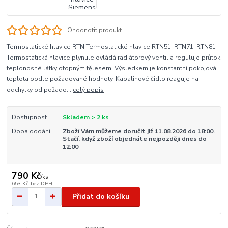
Ohodnotit produkt
Termostatické hlavice RTN Termostatické hlavice RTN51, RTN71, RTN81
Termostatická hlavice plynule ovládá radiátorový ventil a reguluje průtok
teplonosné látky otopným tělesem. Výsledkem je konstantní pokojová
teplota podle požadované hodnoty. Kapalinové čidlo reaguje na
odchylky od požado...
celý popis
Dostupnost
Skladem > 2 ks
Doba dodání
Zboží Vám můžeme doručit již 11.08.2026 do 18:00.
Stačí, když zboží objednáte nejpozději dnes do
12:00
790 Kč
/
ks
653 Kč
bez DPH
Přidat do košíku