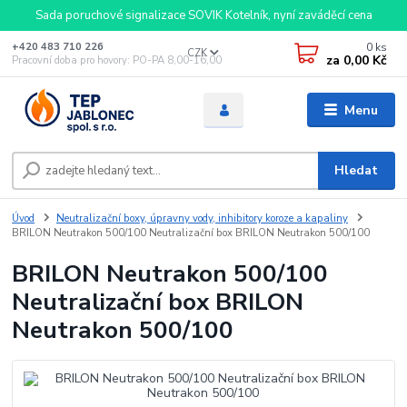
Sada poruchové signalizace SOVIK Kotelník, nyní zaváděcí cena
0
ks
+420 483 710 226
CZK
za
0,00 Kč
Pracovní doba pro hovory: PO-PA 8,00-16,00
Menu
Hledat
Úvod
Neutralizační boxy, úpravny vody, inhibitory koroze a kapaliny
BRILON Neutrakon 500/100 Neutralizační box BRILON Neutrakon 500/100
BRILON Neutrakon 500/100
Neutralizační box BRILON
Neutrakon 500/100