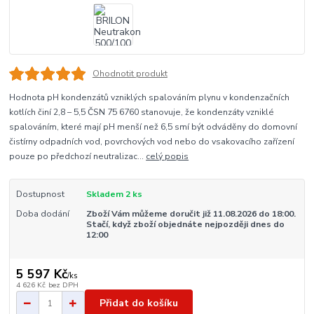
Ohodnotit produkt
Hodnota pH kondenzátů vzniklých spalováním plynu v kondenzačních
kotlích činí 2,8 – 5,5 ČSN 75 6760 stanovuje, že kondenzáty vzniklé
spalováním, které mají pH menší než 6,5 smí být odváděny do domovní
čistírny odpadních vod, povrchových vod nebo do vsakovacího zařízení
pouze po předchozí neutralizac...
celý popis
Dostupnost
Skladem 2 ks
Doba dodání
Zboží Vám můžeme doručit již 11.08.2026 do 18:00.
Stačí, když zboží objednáte nejpozději dnes do
12:00
5 597 Kč
/
ks
4 626 Kč
bez DPH
Přidat do košíku