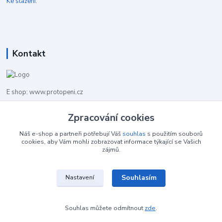
Ke stažení:
Kontakt
E shop: www.protopeni.cz
+420 483 710 226
Zpracování cookies
Pracovní doba pro hovory: PO-PA 8,00-16,00
Náš e-shop a partneři potřebují Váš
souhlas
s použitím souborů
cookies, aby Vám mohli zobrazovat informace týkající se Vašich
info@protopeni.cz
zájmů.
Souhlasím
Nastavení
Souhlas můžete odmítnout
zde
.
Vytvořeno na
Eshop-rychle.cz