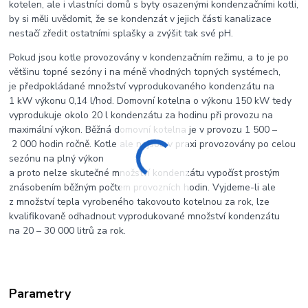
kotelen, ale i vlastníci domů s byty osazenými kondenzačními kotli,
by si měli uvědomit, že se kondenzát v jejich části kanalizace
nestačí zředit ostatními splašky a zvýšit tak své pH.
Pokud jsou kotle provozovány v kondenzačním režimu, a to je po
většinu topné sezóny i na méně vhodných topných systémech,
je předpokládané množství vyprodukovaného kondenzátu na
1 kW výkonu 0,14 l/hod.
Domovní kotelna o výkonu
150 kW
tedy
vyprodukuje okolo 20 l kondenzátu za hodinu při provozu na
maximální výkon. Běžná domovní kotelna je v provozu 1 500 –
2 000 hodin ročně.
Kotle ale nejsou v praxi provozovány po celou
sezónu na plný výkon
a proto nelze skutečné množství kondenzátu vypočíst prostým
znásobením běžným počtem provozních hodin.
Vyjdeme-li ale
z množství tepla vyrobeného takovouto kotelnou za rok, lze
kvalifikovaně odhadnout vyprodukované množství kondenzátu
na
20 – 30 000 litrů za rok
.
Parametry