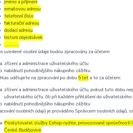
jméno a příjmení
emailovou adresu
telefonní číslo
fakturační adresu
dodací adresu
historii objednávek
…………..
e uvedené osobní údaje budou zpracovány za účelem:
zřízení a administrace uživatelského účtu
nabídnutí pohodlnějšího nákupního zážitku
hlas udělujete na zpracování po dobu
5 let
a to za účelem:
zřízení a administrace uživatelského účtu, pokud tuto dobu ne
uživatelského účtu, čili při každém přihlášení do uživatelského
nabídnutí pohodlnějšího nákupního zážitku
acování osobních údajů je prováděno Správcem osobních údajů, os
Poskytovatel služby Eshop-rychle, provozované společností G
České Budějovice