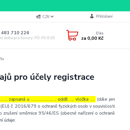
Přihlášení
CZK
 483 710 226
0
ks
za
0,00 Kč
ní doba pro hovory: PO-PA 8,00-16,00
čtu
jů pro účely registrace
…., zapsaná u ………………… , oddíl …, vložka …..
(dále jen
(EU) č. 2016/679 o ochraně fyzických osob v souvislosti
o zrušení směrnice 95/46/ES (obecné nařízení o ochraně
ní údaje: