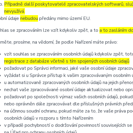
Případně další poskytovatelé zpracovatelských softwarů, služ
nevyužívá.
bní údaje
nebudou
předány mimo území EU.
hlas se zpracováním lze vzít kdykoliv zpět, a to
a to zasláním do
měte, prosíme, na vědomí, že podle Nařízení máte právo:
vzít souhlas se zpracováním osobních údajů kdykoliv zpět, to
registrace z databáze včetně s tím spojených osobních údajů
požadovat po Správci informaci, jaké vaše osobní údaje zpraco
vyžádat si u Správce přístup k vašim zpracovávaným osobním ú
u automatizovaně zpracovaných osobních údajů na jejich přeno
nechat vaše zpracovávané osobní údaje aktualizovat nebo opra
požadovat po společnosti výmaz vašich osobních údajů, pokud 
nebo oprávněn dále zpracovávat dle příslušných právních před
na účinnou soudní ochranu, pokud máte za to, že vaše práva po
osobních údajů v rozporu s tímto Nařízením
v případě pochybností o dodržování povinností souvisejících s
na Úřad pro ochranu osobních údajů