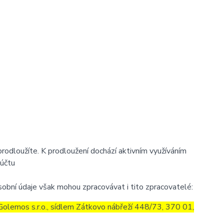
prodloužíte. K prodloužení dochází aktivním využíváním
 účtu
obní údaje však mohou zpracovávat i tito zpracovatelé:
olemos s.r.o., sídlem Zátkovo nábřeží 448/73, 370 01,