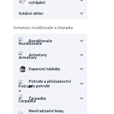
vytápění
Solární ohřev
Armatury, rozdělovače a čerpadla
Rozdělovače
Armatury
Expanzní nádoby
Potrubí a příslušenství
pro potrubí
Čerpadla
Neutralizační boxy,