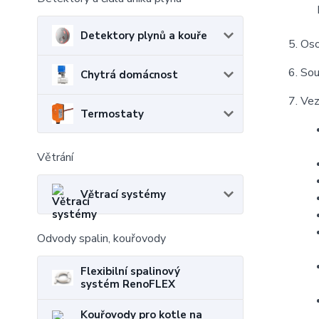
Detektory plynů a kouře
Oso
Sou
Chytrá domácnost
Vez
Termostaty
Větrání
Větrací systémy
Odvody spalin, kouřovody
Flexibilní spalinový
systém RenoFLEX
Kouřovody pro kotle na