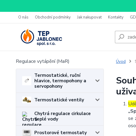
O nás
Obchodní podmínky
Jak nakupovat
Kontakty
GD
Regulace vytápění (MaR)
Úvod
S
Termostatické, ruční
Souh
hlavice, termopohony a
servopohony
uživ
Termostatické ventily
Udě
„Sp
Chytrá regulace cirkulace
se 
teplé vody
oso
Prostorové termostaty