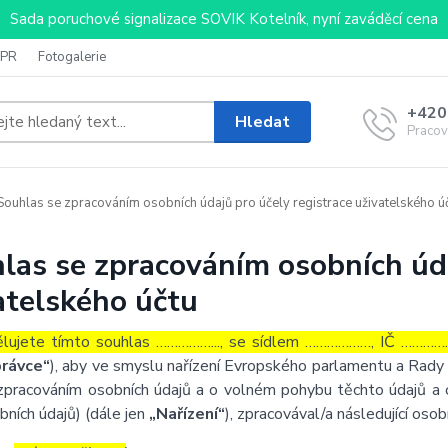
Sada poruchové signalizace SOVIK Kotelník, nyní zaváděcí cena
PR
Fotogalerie
+420
Hledat
Pracov
ouhlas se zpracováním osobních údajů pro účely registrace uživatelského ú
las se zpracováním osobních úda
atelského účtu
lujete tímto souhlas ……………..., se sídlem ………………, IČ ……………
rávce“
), aby ve smyslu nařízení Evropského parlamentu a Rady 
zpracováním osobních údajů a o volném pohybu těchto údajů a 
bních údajů) (dále jen
„Nařízení“
), zpracovával/a následující osob