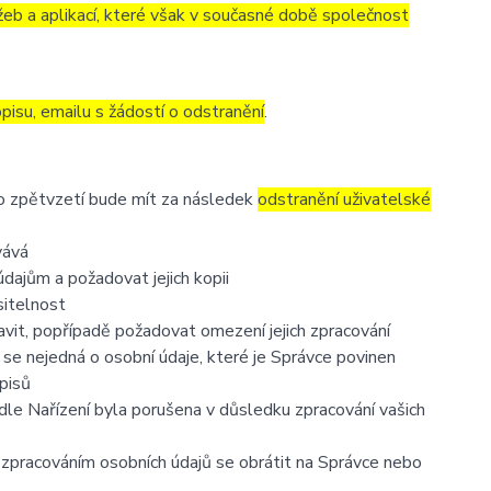
eb a aplikací, které však v současné době společnost
pisu, emailu s žádostí o odstranění
.
to zpětvzetí bude mít za následek
odstranění uživatelské
vává
dajům a požadovat jejich kopii
sitelnost
vit, popřípadě požadovat omezení jejich zpracování
se nejedná o osobní údaje, které je Správce povinen
pisů
dle Nařízení byla porušena v důsledku zpracování vašich
e zpracováním osobních údajů se obrátit na Správce nebo