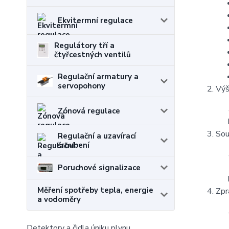
Ekvitermní regulace
Regulátory tří a
čtyřcestných ventilů
Regulační armatury a
servopohony
Výš
Zónová regulace
Sou
Regulační a uzavírací
šroubení
Poruchové signalizace
Měření spotřeby tepla, energie
Zpr
a vodoměry
Detektory a čidla úniku plynu