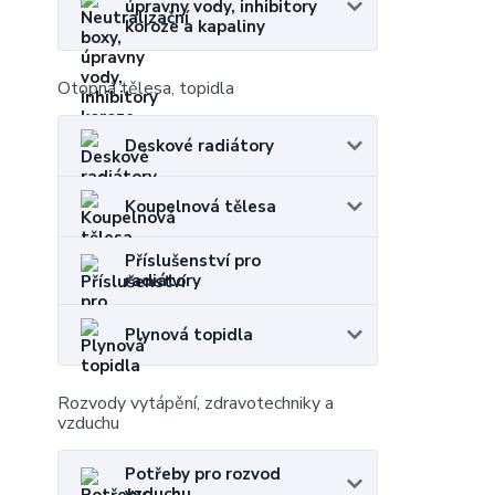
úpravny vody, inhibitory
koroze a kapaliny
Otopná tělesa, topidla
Deskové radiátory
Koupelnová tělesa
Příslušenství pro
radiátory
Plynová topidla
Rozvody vytápění, zdravotechniky a
vzduchu
Potřeby pro rozvod
vzduchu